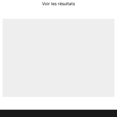
Voir les résultats
Amine Harit
3%
Faris Moumbagna
5%
Un autre joueur
5%
1547 personnes ont participé aux votes.