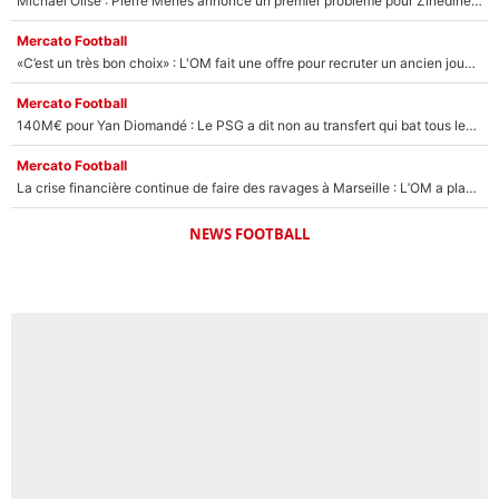
Michael Olise : Pierre Ménès annonce un premier problème pour Zinedine Zidane en équipe de France
Mercato Football
«C’est un très bon choix» : L'OM fait une offre pour recruter un ancien joueur du PSG... et c'est validé dans l'After Foot !
Mercato Football
140M€ pour Yan Diomandé : Le PSG a dit non au transfert qui bat tous les records sur le mercato
Mercato Football
La crise financière continue de faire des ravages à Marseille : L’OM a placé 12 joueurs sur le marché des transferts… et ça pourrait lui rapporter près de 100M€ !
NEWS FOOTBALL