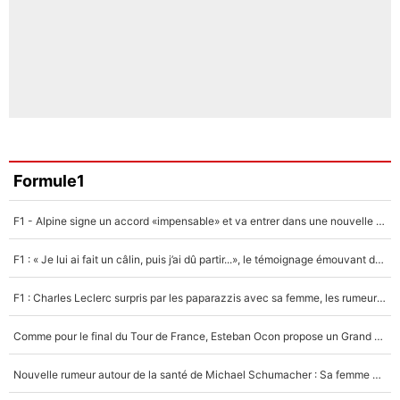
Formule1
F1 - Alpine signe un accord «impensable» et va entrer dans une nouvelle dimension : Grande nouvelle pour Pierre Gasly !
F1 : « Je lui ai fait un câlin, puis j’ai dû partir...», le témoignage émouvant de Max Verstappen sur sa fille
F1 : Charles Leclerc surpris par les paparazzis avec sa femme, les rumeurs étaient vraies !
Comme pour le final du Tour de France, Esteban Ocon propose un Grand Prix de Formule 1 à Paris : «Autour de l’Arc de Triomphe, ce serait génial» !
Nouvelle rumeur autour de la santé de Michael Schumacher : Sa femme Corinna sort du silence