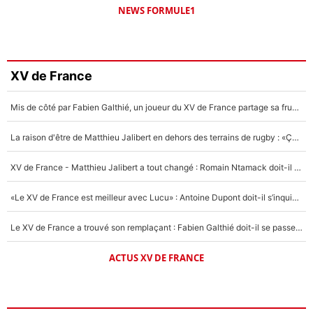
NEWS FORMULE1
XV de France
Mis de côté par Fabien Galthié, un joueur du XV de France partage sa frustration : «ils ne me l’ont pas dit tout de suite»
La raison d'être de Matthieu Jalibert en dehors des terrains de rugby : «Ça m'atteint autant que si tu touches à un membre de ma famille»
XV de France - Matthieu Jalibert a tout changé : Romain Ntamack doit-il s’inquiéter pour sa place à un an de la Coupe du monde ?
«Le XV de France est meilleur avec Lucu» : Antoine Dupont doit-il s’inquiéter pour sa place ?
Le XV de France a trouvé son remplaçant : Fabien Galthié doit-il se passer d'Antoine Dupont ?
ACTUS XV DE FRANCE