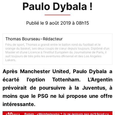
Paulo Dybala !
Publié le 9 août 2019 à 08h15
Thomas Bourseau
-
Rédacteur
Féru de sport, Thomas a grandi entre le ballon rond du football et le
orange du basket, ses deux coups de cœur depuis toujours. Diplômé d’un
Master et d’une Licence à l’Institut Européen du Journalisme de Paris, il
suit toujours de très près les aventures d’Arsenal et des Los Angeles
Lakers.
Après Manchester United, Paulo Dybala a
écarté l’option Tottenham. L’Argentin
prévoirait de poursuivre à la Juventus, à
moins que le PSG ne lui propose une offre
intéressante.