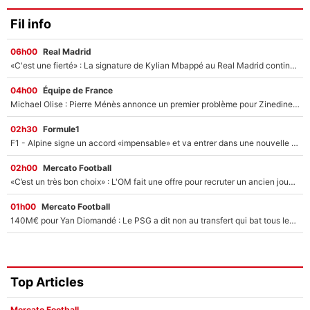
Fil info
06h00
Real Madrid
«C'est une fierté» : La signature de Kylian Mbappé au Real Madrid continue de régaler l'Espagne
04h00
Équipe de France
Michael Olise : Pierre Ménès annonce un premier problème pour Zinedine Zidane en équipe de France
02h30
Formule1
F1 - Alpine signe un accord «impensable» et va entrer dans une nouvelle dimension : Grande nouvelle pour Pierre Gasly !
02h00
Mercato Football
«C’est un très bon choix» : L'OM fait une offre pour recruter un ancien joueur du PSG... et c'est validé dans l'After Foot !
01h00
Mercato Football
140M€ pour Yan Diomandé : Le PSG a dit non au transfert qui bat tous les records sur le mercato
Top Articles
Mercato Football