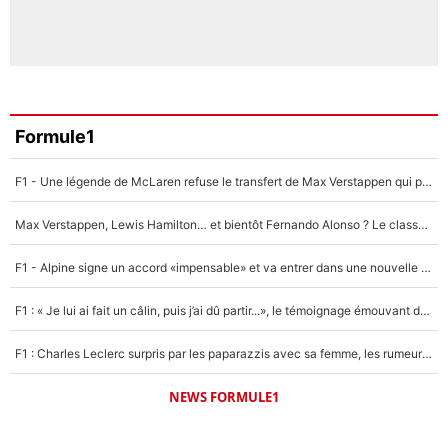
Formule1
F1 - Une légende de McLaren refuse le transfert de Max Verstappen qui pourrait «faire des vagues» et plomber l'ambiance dans l'équipe
Max Verstappen, Lewis Hamilton… et bientôt Fernando Alonso ? Le classement des pilotes les mieux payés en Formule 1 risque de changer !
F1 - Alpine signe un accord «impensable» et va entrer dans une nouvelle dimension : Grande nouvelle pour Pierre Gasly !
F1 : « Je lui ai fait un câlin, puis j’ai dû partir...», le témoignage émouvant de Max Verstappen sur sa fille
F1 : Charles Leclerc surpris par les paparazzis avec sa femme, les rumeurs étaient vraies !
NEWS FORMULE1