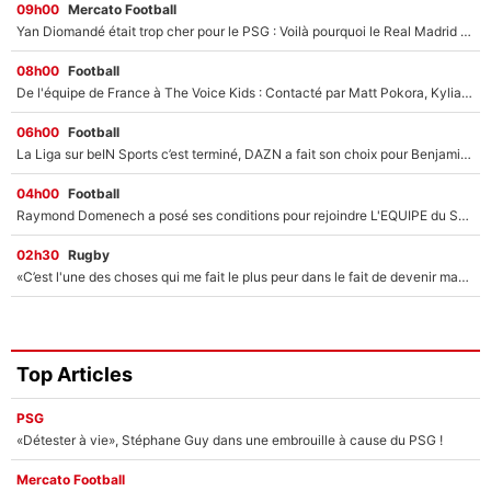
09h00
Mercato Football
Yan Diomandé était trop cher pour le PSG : Voilà pourquoi le Real Madrid a accepté de payer la somme record de 140M€ pour boucler son transfert !
08h00
Football
De l'équipe de France à The Voice Kids : Contacté par Matt Pokora, Kylian Mbappé a accepté de jouer un rôle inédit sur TF1 !
06h00
Football
La Liga sur beIN Sports c’est terminé, DAZN a fait son choix pour Benjamin Da Silva et Omar Da Fonseca !
04h00
Football
Raymond Domenech a posé ses conditions pour rejoindre L'EQUIPE du Soir : Il refuse de faire l'émission avec un autre chroniqueur !
02h30
Rugby
«C’est l'une des choses qui me fait le plus peur dans le fait de devenir maman» : En couple avec Antoine Dupont, Iris Mittenaere s'inquiète déjà pour ses futurs enfants !
Top Articles
PSG
«Détester à vie», Stéphane Guy dans une embrouille à cause du PSG !
Mercato Football