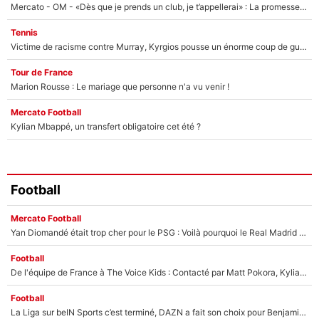
Mercato - OM - «Dès que je prends un club, je t’appellerai» : La promesse de Marcelino au moment de claquer la porte
Tennis
Victime de racisme contre Murray, Kyrgios pousse un énorme coup de gueule !
Tour de France
Marion Rousse : Le mariage que personne n'a vu venir !
Mercato Football
Kylian Mbappé, un transfert obligatoire cet été ?
Football
Mercato Football
Yan Diomandé était trop cher pour le PSG : Voilà pourquoi le Real Madrid a accepté de payer la somme record de 140M€ pour boucler son transfert !
Football
De l'équipe de France à The Voice Kids : Contacté par Matt Pokora, Kylian Mbappé a accepté de jouer un rôle inédit sur TF1 !
Football
La Liga sur beIN Sports c’est terminé, DAZN a fait son choix pour Benjamin Da Silva et Omar Da Fonseca !