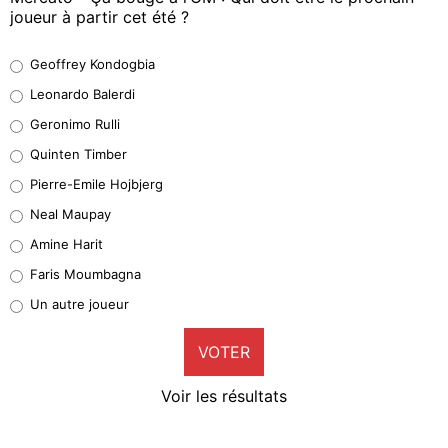
joueur à partir cet été ?
Geoffrey Kondogbia
Geoffrey Kondogbia
38%
Leonardo Balerdi
Leonardo Balerdi
Geronimo Rulli
32%
Quinten Timber
Geronimo Rulli
Pierre-Emile Hojbjerg
5%
Neal Maupay
Quinten Timber
Amine Harit
1%
Faris Moumbagna
Pierre-Emile Hojbjerg
Un autre joueur
9%
VOTER
Neal Maupay
4%
Voir les résultats
Amine Harit
3%