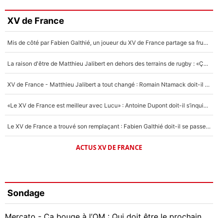
XV de France
Mis de côté par Fabien Galthié, un joueur du XV de France partage sa frustration : «ils ne me l’ont pas dit tout de suite»
La raison d'être de Matthieu Jalibert en dehors des terrains de rugby : «Ça m'atteint autant que si tu touches à un membre de ma famille»
XV de France - Matthieu Jalibert a tout changé : Romain Ntamack doit-il s’inquiéter pour sa place à un an de la Coupe du monde ?
«Le XV de France est meilleur avec Lucu» : Antoine Dupont doit-il s’inquiéter pour sa place ?
Le XV de France a trouvé son remplaçant : Fabien Galthié doit-il se passer d'Antoine Dupont ?
ACTUS XV DE FRANCE
Sondage
Mercato - Ça bouge à l’OM : Qui doit être le prochain