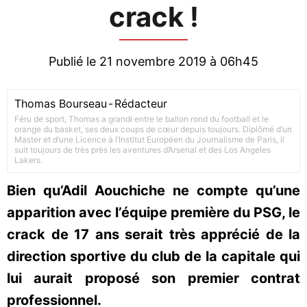
crack !
Publié le 21 novembre 2019 à 06h45
Thomas Bourseau
-
Rédacteur
Féru de sport, Thomas a grandi entre le ballon rond du football et le
orange du basket, ses deux coups de cœur depuis toujours. Diplômé d’un
Master et d’une Licence à l’Institut Européen du Journalisme de Paris, il
suit toujours de très près les aventures d’Arsenal et des Los Angeles
Lakers.
Bien qu’Adil Aouchiche ne compte qu’une
apparition avec l’équipe première du PSG, le
crack de 17 ans serait très apprécié de la
direction sportive du club de la capitale qui
lui aurait proposé son premier contrat
professionnel.