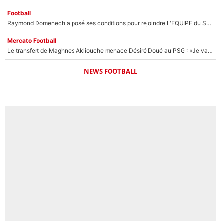
Football
Raymond Domenech a posé ses conditions pour rejoindre L'EQUIPE du Soir : Il refuse de faire l'émission avec un autre chroniqueur !
Mercato Football
Le transfert de Maghnes Akliouche menace Désiré Doué au PSG : «Je valide à 200%»
NEWS FOOTBALL