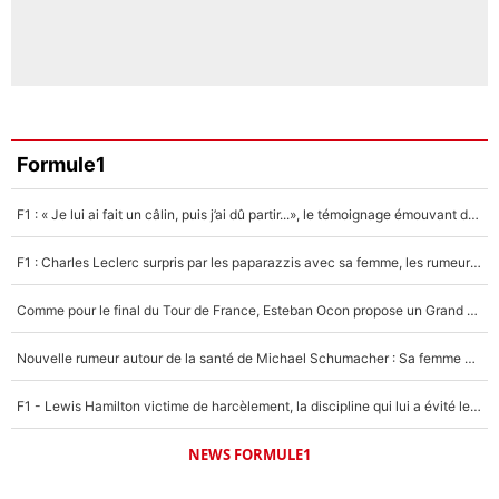
Formule1
F1 : « Je lui ai fait un câlin, puis j’ai dû partir...», le témoignage émouvant de Max Verstappen sur sa fille
F1 : Charles Leclerc surpris par les paparazzis avec sa femme, les rumeurs étaient vraies !
Comme pour le final du Tour de France, Esteban Ocon propose un Grand Prix de Formule 1 à Paris : «Autour de l’Arc de Triomphe, ce serait génial» !
Nouvelle rumeur autour de la santé de Michael Schumacher : Sa femme Corinna sort du silence
F1 - Lewis Hamilton victime de harcèlement, la discipline qui lui a évité le pire : «J'aurais probablement mal tourné»
NEWS FORMULE1