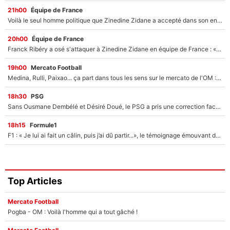
21h00
Équipe de France
Voilà le seul homme politique que Zinedine Zidane a accepté dans son entourage : «Je garde un très bon souvenir de lui»
20h00
Équipe de France
Franck Ribéry a osé s'attaquer à Zinedine Zidane en équipe de France : «Je n'aurais jamais fait ça»
19h00
Mercato Football
Medina, Rulli, Paixao... ça part dans tous les sens sur le mercato de l'OM : Frank McCourt va enfin récupérer l'argent qu'il attend ?
18h30
PSG
Sans Ousmane Dembélé et Désiré Doué, le PSG a pris une correction face à Majorque : Luis Enrique attend avec impatience des renforts !
18h15
Formule1
F1 : « Je lui ai fait un câlin, puis j’ai dû partir...», le témoignage émouvant de Max Verstappen sur sa fille
Top Articles
Mercato Football
Pogba - OM : Voilà l'homme qui a tout gâché !