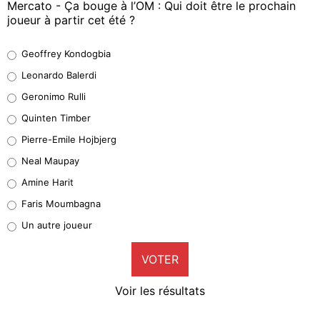
Mercato - Ça bouge à l’OM : Qui doit être le prochain
joueur à partir cet été ?
Geoffrey Kondogbia
Geoffrey Kondogbia
38%
Leonardo Balerdi
Leonardo Balerdi
Geronimo Rulli
32%
Quinten Timber
Geronimo Rulli
Pierre-Emile Hojbjerg
5%
Neal Maupay
Quinten Timber
Amine Harit
1%
Faris Moumbagna
Pierre-Emile Hojbjerg
Un autre joueur
9%
VOTER
Neal Maupay
4%
Voir les résultats
Amine Harit