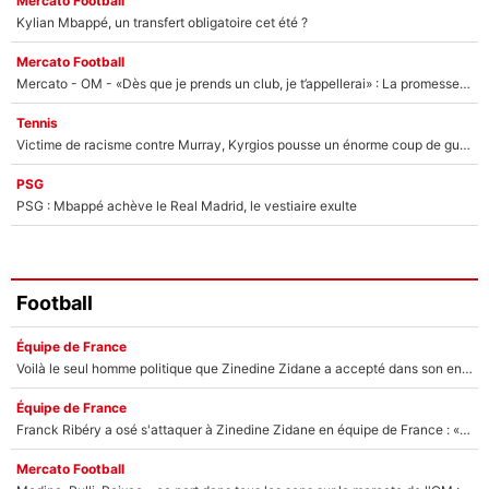
Mercato Football
Kylian Mbappé, un transfert obligatoire cet été ?
Mercato Football
Mercato - OM - «Dès que je prends un club, je t’appellerai» : La promesse de Marcelino au moment de claquer la porte
Tennis
Victime de racisme contre Murray, Kyrgios pousse un énorme coup de gueule !
PSG
PSG : Mbappé achève le Real Madrid, le vestiaire exulte
Football
Équipe de France
Voilà le seul homme politique que Zinedine Zidane a accepté dans son entourage : «Je garde un très bon souvenir de lui»
Équipe de France
Franck Ribéry a osé s'attaquer à Zinedine Zidane en équipe de France : «Je n'aurais jamais fait ça»
Mercato Football