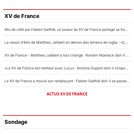
XV de France
Mis de côté par Fabien Galthié, un joueur du XV de France partage sa frustration : «ils ne me l’ont pas dit tout de suite»
La raison d'être de Matthieu Jalibert en dehors des terrains de rugby : «Ça m'atteint autant que si tu touches à un membre de ma famille»
XV de France - Matthieu Jalibert a tout changé : Romain Ntamack doit-il s’inquiéter pour sa place à un an de la Coupe du monde ?
«Le XV de France est meilleur avec Lucu» : Antoine Dupont doit-il s’inquiéter pour sa place ?
Le XV de France a trouvé son remplaçant : Fabien Galthié doit-il se passer d'Antoine Dupont ?
ACTUS XV DE FRANCE
Sondage