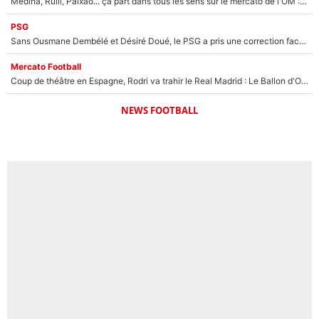
Medina, Rulli, Paixao... ça part dans tous les sens sur le mercato de l'OM : Frank McCourt va enfin récupérer l'argent qu'il attend ?
PSG
Sans Ousmane Dembélé et Désiré Doué, le PSG a pris une correction face à Majorque : Luis Enrique attend avec impatience des renforts !
Mercato Football
Coup de théâtre en Espagne, Rodri va trahir le Real Madrid : Le Ballon d'Or a choisi de signer au FC Barcelone !
NEWS FOOTBALL