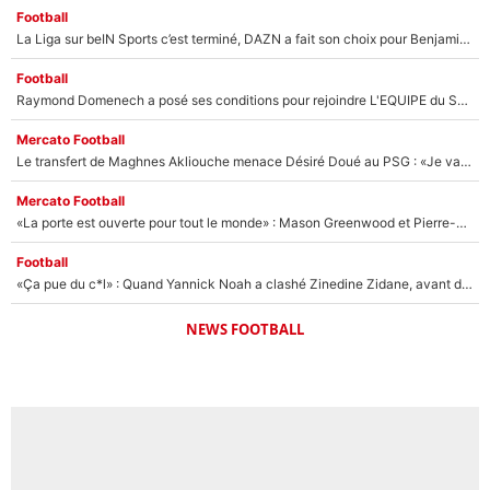
Football
La Liga sur beIN Sports c’est terminé, DAZN a fait son choix pour Benjamin Da Silva et Omar Da Fonseca !
Football
Raymond Domenech a posé ses conditions pour rejoindre L'EQUIPE du Soir : Il refuse de faire l'émission avec un autre chroniqueur !
Mercato Football
Le transfert de Maghnes Akliouche menace Désiré Doué au PSG : «Je valide à 200%»
Mercato Football
«La porte est ouverte pour tout le monde» : Mason Greenwood et Pierre-Emerick Aubameyang ont quitté l'OM, Amine Gouiri balance sur la suite du mercato et sur la réaction du vestiaire !
Football
«Ça pue du c*l» : Quand Yannick Noah a clashé Zinedine Zidane, avant de se faire recadrer par le nouveau sélectionneur de l'équipe de France !
NEWS FOOTBALL