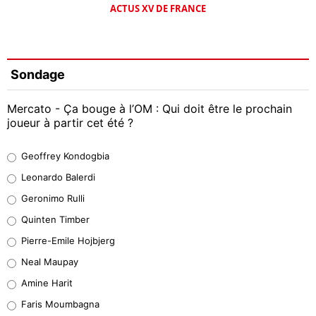
ACTUS XV DE FRANCE
Sondage
Mercato - Ça bouge à l’OM : Qui doit être le prochain
joueur à partir cet été ?
Geoffrey Kondogbia
Geoffrey Kondogbia
38%
Leonardo Balerdi
Leonardo Balerdi
Geronimo Rulli
32%
Quinten Timber
Geronimo Rulli
Pierre-Emile Hojbjerg
5%
Neal Maupay
Quinten Timber
Amine Harit
1%
Faris Moumbagna