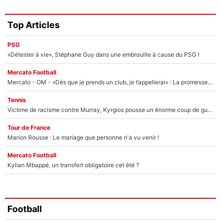
Top Articles
PSG
«Détester à vie», Stéphane Guy dans une embrouille à cause du PSG !
Mercato Football
Mercato - OM - «Dès que je prends un club, je t’appellerai» : La promesse de Marcelino au moment de claquer la porte
Tennis
Victime de racisme contre Murray, Kyrgios pousse un énorme coup de gueule !
Tour de France
Marion Rousse : Le mariage que personne n'a vu venir !
Mercato Football
Kylian Mbappé, un transfert obligatoire cet été ?
Football