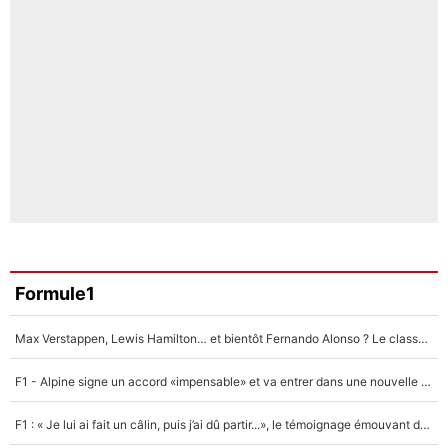
Formule1
Max Verstappen, Lewis Hamilton… et bientôt Fernando Alonso ? Le classement des pilotes les mieux payés en Formule 1 risque de changer !
F1 - Alpine signe un accord «impensable» et va entrer dans une nouvelle dimension : Grande nouvelle pour Pierre Gasly !
F1 : « Je lui ai fait un câlin, puis j’ai dû partir...», le témoignage émouvant de Max Verstappen sur sa fille