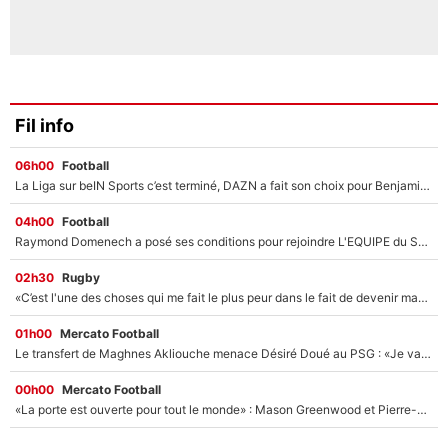
Fil info
06h00
Football
La Liga sur beIN Sports c’est terminé, DAZN a fait son choix pour Benjamin Da Silva et Omar Da Fonseca !
04h00
Football
Raymond Domenech a posé ses conditions pour rejoindre L'EQUIPE du Soir : Il refuse de faire l'émission avec un autre chroniqueur !
02h30
Rugby
«C’est l'une des choses qui me fait le plus peur dans le fait de devenir maman» : En couple avec Antoine Dupont, Iris Mittenaere s'inquiète déjà pour ses futurs enfants !
01h00
Mercato Football
Le transfert de Maghnes Akliouche menace Désiré Doué au PSG : «Je valide à 200%»
00h00
Mercato Football
«La porte est ouverte pour tout le monde» : Mason Greenwood et Pierre-Emerick Aubameyang ont quitté l'OM, Amine Gouiri balance sur la suite du mercato et sur la réaction du vestiaire !