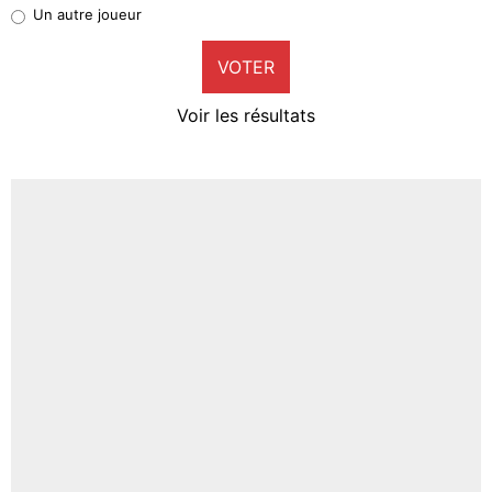
Pierre-Emile Hojbjerg
Un autre joueur
9%
VOTER
Neal Maupay
4%
Voir les résultats
Amine Harit
3%
Faris Moumbagna
4%
Un autre joueur
5%
1665 personnes ont participé aux votes.