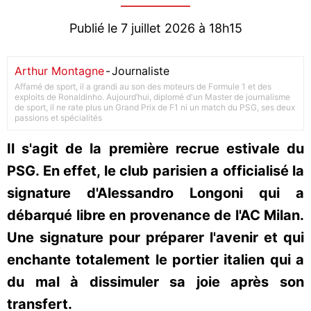
Publié le 7 juillet 2026 à 18h15
Arthur Montagne
-
Journaliste
Affamé de sport, il a grandi au son des moteurs de Formule 1 et des
exploits de Ronaldinho. Aujourd’hui, diplomé d'un Master de journalisme
de sport, il ne rate plus un Grand Prix de F1 ni un match du PSG, ses deux
passions et spécialités
Il s'agit de la première recrue estivale du
PSG. En effet, le club parisien a officialisé la
signature d'Alessandro Longoni qui a
débarqué libre en provenance de l'AC Milan.
Une signature pour préparer l'avenir et qui
enchante totalement le portier italien qui a
du mal à dissimuler sa joie après son
transfert.