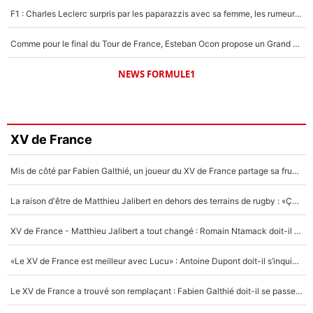
F1 : Charles Leclerc surpris par les paparazzis avec sa femme, les rumeurs étaient vraies !
Comme pour le final du Tour de France, Esteban Ocon propose un Grand Prix de Formule 1 à Paris : «Autour de l’Arc de Triomphe, ce serait génial» !
NEWS FORMULE1
XV de France
Mis de côté par Fabien Galthié, un joueur du XV de France partage sa frustration : «ils ne me l’ont pas dit tout de suite»
La raison d'être de Matthieu Jalibert en dehors des terrains de rugby : «Ça m'atteint autant que si tu touches à un membre de ma famille»
XV de France - Matthieu Jalibert a tout changé : Romain Ntamack doit-il s’inquiéter pour sa place à un an de la Coupe du monde ?
«Le XV de France est meilleur avec Lucu» : Antoine Dupont doit-il s’inquiéter pour sa place ?
Le XV de France a trouvé son remplaçant : Fabien Galthié doit-il se passer d'Antoine Dupont ?