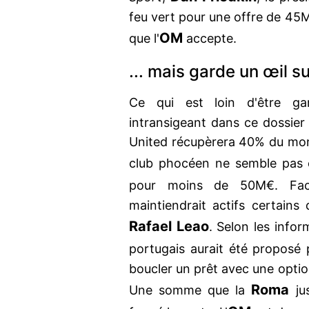
feu vert pour une offre de 45M
OM
que l'
accepte.
... mais garde un œil s
Ce qui est loin d'être gar
intransigeant dans ce dossie
United récupèrera 40% du mont
club phocéen ne semble pas 
pour moins de 50M€. Face
maintiendrait actifs certain
Rafael Leao
. Selon les infor
portugais aurait été proposé p
boucler un prêt avec une optio
Roma
Une somme que la
ju