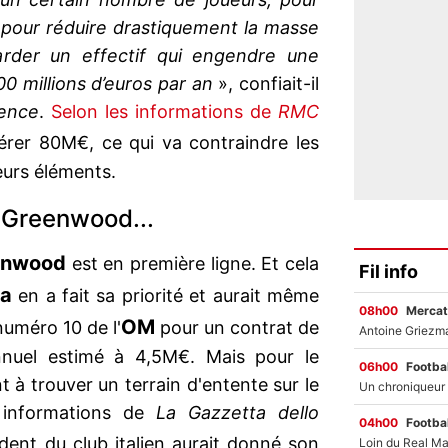
 et pour réduire drastiquement la masse
arder un effectif qui engendre une
00 millions d’euros par an
», confiait-il
ence
.
Selon les informations de
RMC
rer 80M€, ce qui va contraindre les
leurs éléments.
 Greenwood...
enwood
est en première ligne. Et cela
Fil info
a
en a fait sa priorité et aurait même
08h00
Mercat
OM
numéro 10 de l'
pour un contrat de
annuel estimé à 4,5M€. Mais pour le
06h00
Footbal
 à trouver un terrain d'entente sur le
 informations de
La Gazzetta dello
04h00
Footbal
ident du club italien aurait donné son