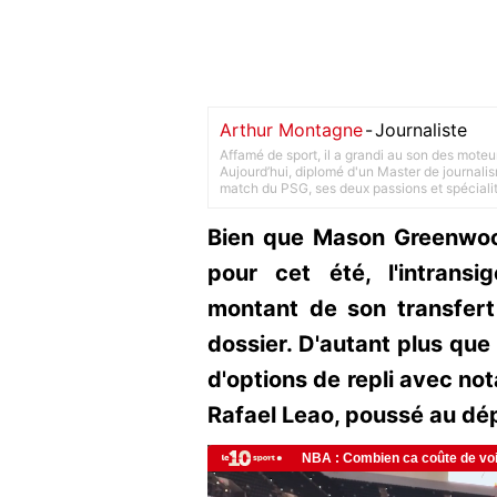
Arthur Montagne
-
Journaliste
Affamé de sport, il a grandi au son des moteu
Aujourd’hui, diplomé d'un Master de journalism
match du PSG, ses deux passions et spéciali
Bien que Mason Greenwood
pour cet été, l'intrans
montant de son transfert 
dossier. D'autant plus que 
d'options de repli avec not
Rafael Leao, poussé au dép