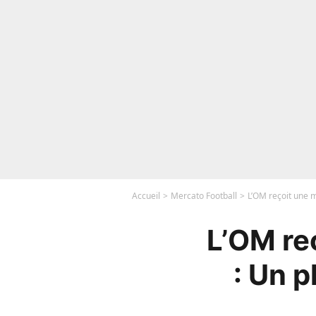
Accueil
Mercato Football
L’OM reçoit une 
L’OM re
: Un 