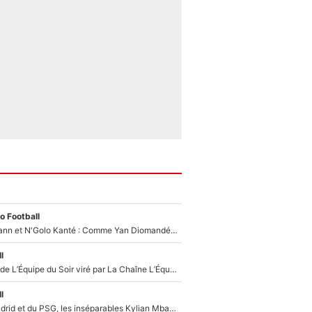
o Football
Antoine Griezmann et N'Golo Kanté : Comme Yan Diomandé, les deux champions du monde ont refusé de signer au PSG !
l
Un chroniqueur de L’Équipe du Soir viré par La Chaîne L’Équipe : Même Olivier Ménard n’avait pas pu empêcher son départ, «je l’ai appris sur Twitter, je l’ai vécu assez mal»
l
Loin du Real Madrid et du PSG, les inséparables Kylian Mbappé et Achraf Hakimi changent d'équipe le temps d'une journée !