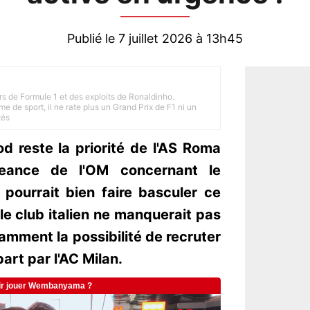
Publié le 7 juillet 2026 à 13h45
rs de Formule 1 et des exploits de Ronaldinho.
e de sport, il ne rate plus un Grand Prix de F1 ni un
tés
 reste la priorité de l'AS Roma
igeance de l'OM concernant le
pourrait bien faire basculer ce
le club italien ne manquerait pas
amment la possibilité de recruter
art par l'AC Milan.