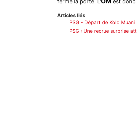
OM
fermé la porte. L'
est donc 
Articles liés
PSG - Départ de Kolo Muani :
PSG : Une recrue surprise at