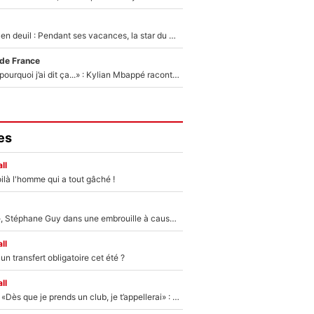
Antoine Dupont en deuil : Pendant ses vacances, la star du XV de France a perdu sa grand-mère
 de France
«Je ne sais pas pourquoi j’ai dit ça...» : Kylian Mbappé raconte sa première rencontre avec Zinédine Zidane (et c’est très drôle)
es
ll
ilà l'homme qui a tout gâché !
«Détester à vie», Stéphane Guy dans une embrouille à cause du PSG !
ll
n transfert obligatoire cet été ?
ll
Mercato - OM - «Dès que je prends un club, je t’appellerai» : La promesse de Marcelino au moment de claquer la porte