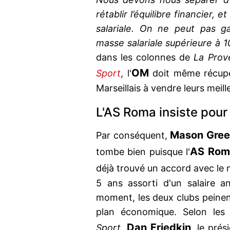
rétablir l’équilibre financier,
salariale. On ne peut pas g
masse salariale supérieure à 1
dans les colonnes de
La Prov
OM
Sport
, l'
doit même récupé
Marseillais à vendre leurs meil
L'AS Roma insiste pour
Mason Gre
Par conséquent,
AS Rom
tombe bien puisque l'
déjà trouvé un accord avec le 
5 ans assorti d'un salaire 
moment, les deux clubs peinent
plan économique. Selon les
Dan Friedkin
Sport
,
, le prés