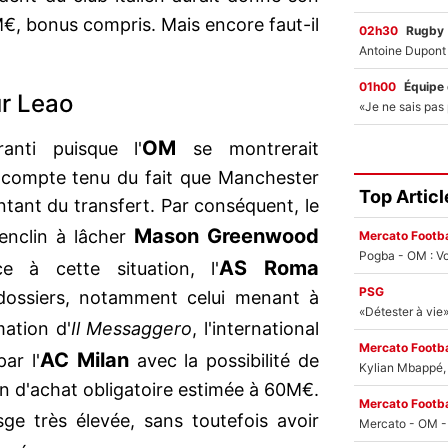
€, bonus compris. Mais encore faut-il
02h30
Rugby
01h00
Équipe
ur Leao
OM
anti puisque l'
se montrerait
r compte tenu du fait que Manchester
Top Articl
ant du transfert. Par conséquent, le
Mason Greenwood
enclin à lâcher
Mercato Footba
Pogba - OM : Vo
AS Roma
 à cette situation, l'
PSG
s dossiers, notamment celui menant à
mation d'
Il Messaggero
, l'international
Mercato Footba
AC Milan
ar l'
avec la possibilité de
Kylian Mbappé, u
n d'achat obligatoire estimée à 60M€.
Mercato Footba
sge très élevée, sans toutefois avoir