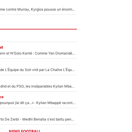
Victime de racisme contre Murray, Kyrgios pousse un énorme coup de gueule !
ll
Antoine Griezmann et N'Golo Kanté : Comme Yan Diomandé, les deux champions du monde ont refusé de signer au PSG !
Un chroniqueur de L’Équipe du Soir viré par La Chaîne L’Équipe : Même Olivier Ménard n’avait pas pu empêcher son départ, «je l’ai appris sur Twitter, je l’ai vécu assez mal»
Loin du Real Madrid et du PSG, les inséparables Kylian Mbappé et Achraf Hakimi changent d'équipe le temps d'une journée !
ce
«Je ne sais pas pourquoi j’ai dit ça...» : Kylian Mbappé raconte sa première rencontre avec Zinédine Zidane (et c’est très drôle)
Départ de Roberto De Zerbi - Medhi Benatia s'est battu pendant six mois pour le retenir à l'OM, le PSG a été le naufrage de trop : «Je pars avec toi»
NEWS FOOTBALL