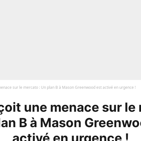
menace sur le mercato : Un plan B à Mason Greenwood est activé en urgence !
çoit une menace sur le
plan B à Mason Greenwo
activé en urgence !