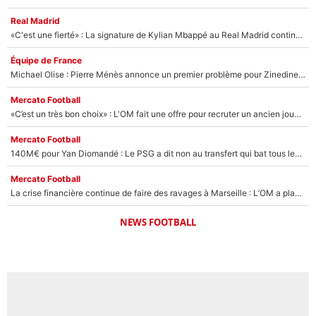
Real Madrid
«C'est une fierté» : La signature de Kylian Mbappé au Real Madrid continue de régaler l'Espagne
Équipe de France
Michael Olise : Pierre Ménès annonce un premier problème pour Zinedine Zidane en équipe de France
Mercato Football
«C’est un très bon choix» : L'OM fait une offre pour recruter un ancien joueur du PSG... et c'est validé dans l'After Foot !
Mercato Football
140M€ pour Yan Diomandé : Le PSG a dit non au transfert qui bat tous les records sur le mercato
Mercato Football
La crise financière continue de faire des ravages à Marseille : L’OM a placé 12 joueurs sur le marché des transferts… et ça pourrait lui rapporter près de 100M€ !
NEWS FOOTBALL