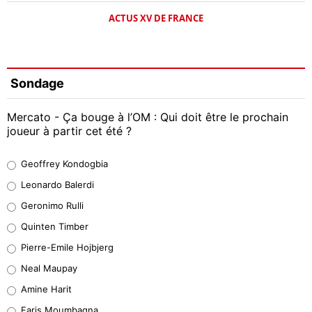
ACTUS XV DE FRANCE
Sondage
Mercato - Ça bouge à l’OM : Qui doit être le prochain
joueur à partir cet été ?
Geoffrey Kondogbia
Geoffrey Kondogbia
38%
Leonardo Balerdi
Leonardo Balerdi
Geronimo Rulli
32%
Quinten Timber
Geronimo Rulli
Pierre-Emile Hojbjerg
5%
Neal Maupay
Quinten Timber
Amine Harit
1%
Faris Moumbagna