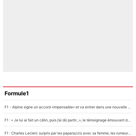
Formule1
F1 - Alpine signe un accord «impensable» et va entrer dans une nouvelle dimension : Grande nouvelle pour Pierre Gasly !
F1 : « Je lui ai fait un câlin, puis j’ai dû partir...», le témoignage émouvant de Max Verstappen sur sa fille
F1 : Charles Leclerc surpris par les paparazzis avec sa femme, les rumeurs étaient vraies !