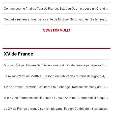
Comme pour le final du Tour de France, Esteban Ocon propose un Grand Prix de Formule 1 à Paris : «Autour de l’Arc de Triomphe, ce serait génial» !
Nouvelle rumeur autour de la santé de Michael Schumacher : Sa femme Corinna sort du silence
NEWS FORMULE1
XV de France
Mis de côté par Fabien Galthié, un joueur du XV de France partage sa frustration : «ils ne me l’ont pas dit tout de suite»
La raison d'être de Matthieu Jalibert en dehors des terrains de rugby : «Ça m'atteint autant que si tu touches à un membre de ma famille»
XV de France - Matthieu Jalibert a tout changé : Romain Ntamack doit-il s’inquiéter pour sa place à un an de la Coupe du monde ?
«Le XV de France est meilleur avec Lucu» : Antoine Dupont doit-il s’inquiéter pour sa place ?
Le XV de France a trouvé son remplaçant : Fabien Galthié doit-il se passer d'Antoine Dupont ?