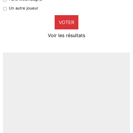
Pierre-Emile Hojbjerg
Un autre joueur
9%
VOTER
Neal Maupay
4%
Voir les résultats
Amine Harit
3%
Faris Moumbagna
5%
Un autre joueur
5%
1545 personnes ont participé aux votes.