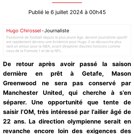
Publié le 6 juillet 2024 à 00h45
Hugo Chirossel
-
Journaliste
Passionné de football depuis le plus jeune âge, devenir journaliste sportif
est rapidement devenu une évidence pour Hugo. Il se découvrira plus
tard un amour pour la NBA, avant d’explorer d’autres horizons comme
ceux de la Formule 1 et de la NFL.
De retour après avoir passé la saison
dernière en prêt à Getafe, Mason
Greenwood ne sera pas conservé par
Manchester United, qui cherche à s’en
séparer. Une opportunité que tente de
saisir l’OM, très intéressé par l’ailier âgé de
22 ans. La direction olympienne serait en
revanche encore loin des exigences des