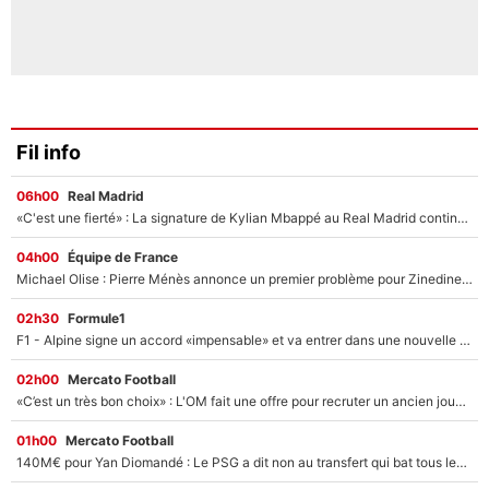
Fil info
06h00
Real Madrid
«C'est une fierté» : La signature de Kylian Mbappé au Real Madrid continue de régaler l'Espagne
04h00
Équipe de France
Michael Olise : Pierre Ménès annonce un premier problème pour Zinedine Zidane en équipe de France
02h30
Formule1
F1 - Alpine signe un accord «impensable» et va entrer dans une nouvelle dimension : Grande nouvelle pour Pierre Gasly !
02h00
Mercato Football
«C’est un très bon choix» : L'OM fait une offre pour recruter un ancien joueur du PSG... et c'est validé dans l'After Foot !
01h00
Mercato Football
140M€ pour Yan Diomandé : Le PSG a dit non au transfert qui bat tous les records sur le mercato