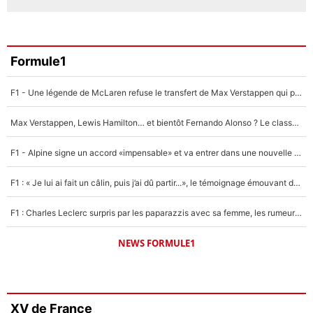
Formule1
F1 - Une légende de McLaren refuse le transfert de Max Verstappen qui pourrait «faire des vagues» et plomber l'ambiance dans l'équipe
Max Verstappen, Lewis Hamilton… et bientôt Fernando Alonso ? Le classement des pilotes les mieux payés en Formule 1 risque de changer !
F1 - Alpine signe un accord «impensable» et va entrer dans une nouvelle dimension : Grande nouvelle pour Pierre Gasly !
F1 : « Je lui ai fait un câlin, puis j’ai dû partir...», le témoignage émouvant de Max Verstappen sur sa fille
F1 : Charles Leclerc surpris par les paparazzis avec sa femme, les rumeurs étaient vraies !
NEWS FORMULE1
XV de France