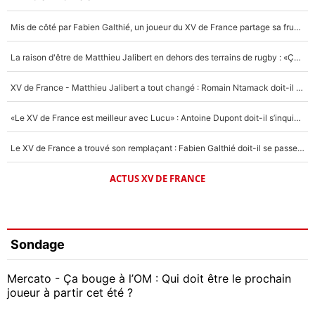
Mis de côté par Fabien Galthié, un joueur du XV de France partage sa frustration : «ils ne me l’ont pas dit tout de suite»
La raison d'être de Matthieu Jalibert en dehors des terrains de rugby : «Ça m'atteint autant que si tu touches à un membre de ma famille»
XV de France - Matthieu Jalibert a tout changé : Romain Ntamack doit-il s’inquiéter pour sa place à un an de la Coupe du monde ?
«Le XV de France est meilleur avec Lucu» : Antoine Dupont doit-il s’inquiéter pour sa place ?
Le XV de France a trouvé son remplaçant : Fabien Galthié doit-il se passer d'Antoine Dupont ?
ACTUS XV DE FRANCE
Sondage
Mercato - Ça bouge à l’OM : Qui doit être le prochain
joueur à partir cet été ?