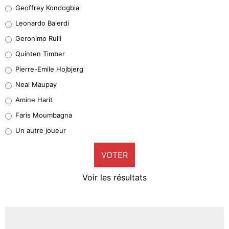
Geoffrey Kondogbia
Geoffrey Kondogbia
38%
Leonardo Balerdi
Leonardo Balerdi
Geronimo Rulli
32%
Quinten Timber
Geronimo Rulli
Pierre-Emile Hojbjerg
5%
Neal Maupay
Quinten Timber
Amine Harit
1%
Faris Moumbagna
Pierre-Emile Hojbjerg
Un autre joueur
9%
VOTER
Neal Maupay
4%
Voir les résultats
Amine Harit
3%
Faris Moumbagna