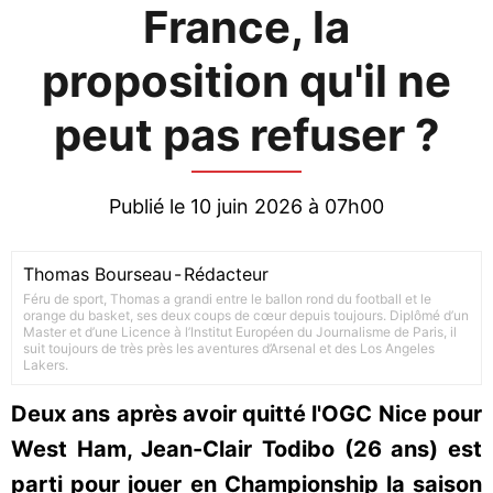
France, la
proposition qu'il ne
peut pas refuser ?
Publié le 10 juin 2026 à 07h00
Thomas Bourseau
-
Rédacteur
Féru de sport, Thomas a grandi entre le ballon rond du football et le
orange du basket, ses deux coups de cœur depuis toujours. Diplômé d’un
Master et d’une Licence à l’Institut Européen du Journalisme de Paris, il
suit toujours de très près les aventures d’Arsenal et des Los Angeles
Lakers.
Deux ans après avoir quitté l'OGC Nice pour
West Ham, Jean-Clair Todibo (26 ans) est
parti pour jouer en Championship la saison