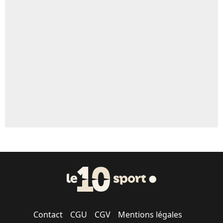
4%
Un autre joueur
5%
1677 personnes ont participé aux votes.
Contact
CGU
CGV
Mentions légales