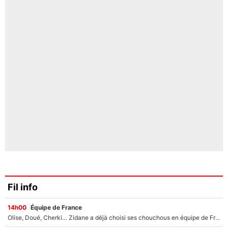
Fil info
14h00
Équipe de France
Olise, Doué, Cherki… Zidane a déjà choisi ses chouchous en équipe de France ? L’IA annonce des surprises sans Kylian Mbappé !