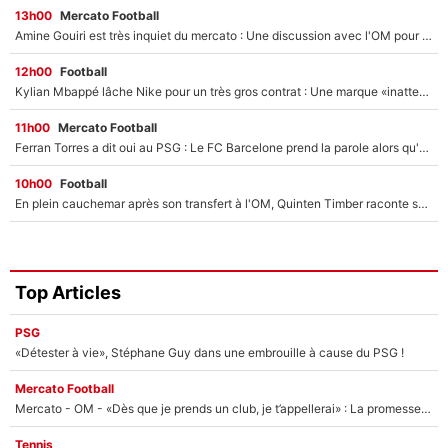
13h00
Mercato Football
Amine Gouiri est très inquiet du mercato : Une discussion avec l'OM pour acter son transfert !
12h00
Football
Kylian Mbappé lâche Nike pour un très gros contrat : Une marque «inattendue» va frapper très fort
11h00
Mercato Football
Ferran Torres a dit oui au PSG : Le FC Barcelone prend la parole alors qu'un transfert de l'attaquant espagnol prend forme
10h00
Football
En plein cauchemar après son transfert à l'OM, Quinten Timber raconte ses doutes après sa signature à Marseille
Top Articles
PSG
«Détester à vie», Stéphane Guy dans une embrouille à cause du PSG !
Mercato Football
Mercato - OM - «Dès que je prends un club, je t’appellerai» : La promesse de Marcelino au moment de claquer la porte
Tennis