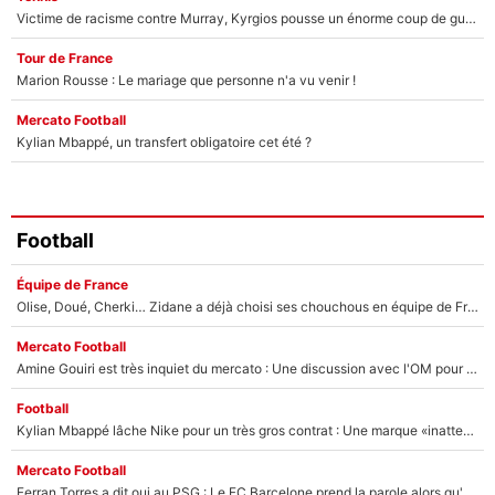
Victime de racisme contre Murray, Kyrgios pousse un énorme coup de gueule !
Tour de France
Marion Rousse : Le mariage que personne n'a vu venir !
Mercato Football
Kylian Mbappé, un transfert obligatoire cet été ?
Football
Équipe de France
Olise, Doué, Cherki… Zidane a déjà choisi ses chouchous en équipe de France ? L’IA annonce des surprises sans Kylian Mbappé !
Mercato Football
Amine Gouiri est très inquiet du mercato : Une discussion avec l'OM pour acter son transfert !
Football
Kylian Mbappé lâche Nike pour un très gros contrat : Une marque «inattendue» va frapper très fort
Mercato Football
Ferran Torres a dit oui au PSG : Le FC Barcelone prend la parole alors qu'un transfert de l'attaquant espagnol prend forme