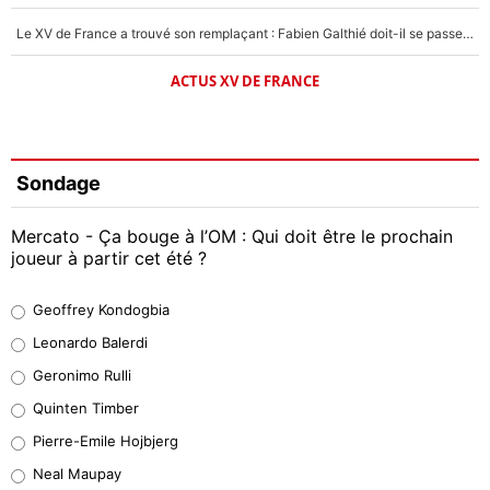
Le XV de France a trouvé son remplaçant : Fabien Galthié doit-il se passer d'Antoine Dupont ?
ACTUS XV DE FRANCE
Sondage
Mercato - Ça bouge à l’OM : Qui doit être le prochain
joueur à partir cet été ?
Geoffrey Kondogbia
Geoffrey Kondogbia
38%
Leonardo Balerdi
Leonardo Balerdi
Geronimo Rulli
32%
Quinten Timber
Geronimo Rulli
Pierre-Emile Hojbjerg
5%
Neal Maupay