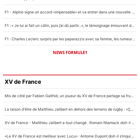
F1 - Alpine signe un accord «impensable» et va entrer dans une nouvelle dimension : Grande nouvelle pour Pierre Gasly !
F1 : « Je lui ai fait un câlin, puis j’ai dû partir...», le témoignage émouvant de Max Verstappen sur sa fille
F1 : Charles Leclerc surpris par les paparazzis avec sa femme, les rumeurs étaient vraies !
NEWS FORMULE1
XV de France
Mis de côté par Fabien Galthié, un joueur du XV de France partage sa frustration : «ils ne me l’ont pas dit tout de suite»
La raison d'être de Matthieu Jalibert en dehors des terrains de rugby : «Ça m'atteint autant que si tu touches à un membre de ma famille»
XV de France - Matthieu Jalibert a tout changé : Romain Ntamack doit-il s’inquiéter pour sa place à un an de la Coupe du monde ?
«Le XV de France est meilleur avec Lucu» : Antoine Dupont doit-il s’inquiéter pour sa place ?