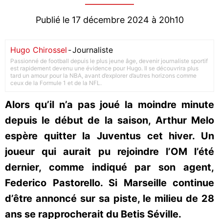
Publié le 17 décembre 2024 à 20h10
Hugo Chirossel
-
Journaliste
Passionné de football depuis le plus jeune âge, devenir journaliste sportif
est rapidement devenu une évidence pour Hugo. Il se découvrira plus
tard un amour pour la NBA, avant d’explorer d’autres horizons comme
ceux de la Formule 1 et de la NFL.
Alors qu’il n’a pas joué la moindre minute
depuis le début de la saison, Arthur Melo
espère quitter la Juventus cet hiver. Un
joueur qui aurait pu rejoindre l’OM l’été
dernier, comme indiqué par son agent,
Federico Pastorello. Si Marseille continue
d’être annoncé sur sa piste, le milieu de 28
ans se rapprocherait du Betis Séville.