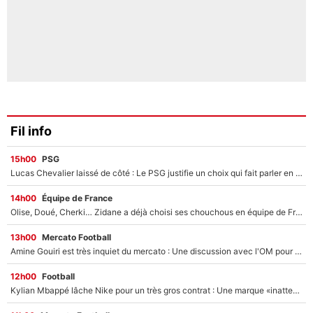
Fil info
15h00
PSG
Lucas Chevalier laissé de côté : Le PSG justifie un choix qui fait parler en plein mercato
14h00
Équipe de France
Olise, Doué, Cherki… Zidane a déjà choisi ses chouchous en équipe de France ? L’IA annonce des surprises sans Kylian Mbappé !
13h00
Mercato Football
Amine Gouiri est très inquiet du mercato : Une discussion avec l'OM pour acter son transfert !
12h00
Football
Kylian Mbappé lâche Nike pour un très gros contrat : Une marque «inattendue» va frapper très fort