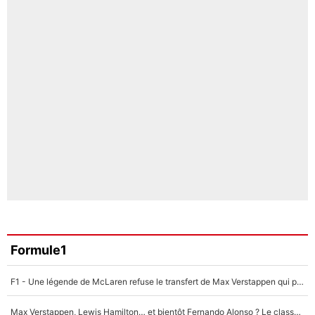
Formule1
F1 - Une légende de McLaren refuse le transfert de Max Verstappen qui pourrait «faire des vagues» et plomber l'ambiance dans l'équipe
Max Verstappen, Lewis Hamilton… et bientôt Fernando Alonso ? Le classement des pilotes les mieux payés en Formule 1 risque de changer !