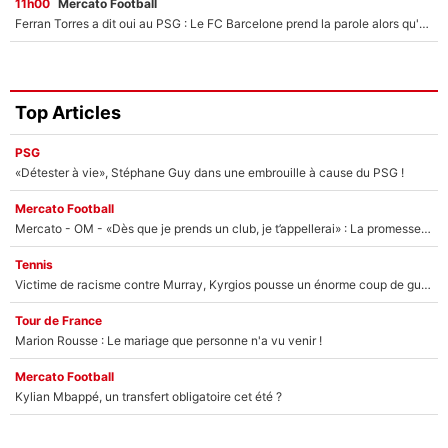
11h00
Mercato Football
Ferran Torres a dit oui au PSG : Le FC Barcelone prend la parole alors qu'un transfert de l'attaquant espagnol prend forme
Top Articles
PSG
«Détester à vie», Stéphane Guy dans une embrouille à cause du PSG !
Mercato Football
Mercato - OM - «Dès que je prends un club, je t’appellerai» : La promesse de Marcelino au moment de claquer la porte
Tennis
Victime de racisme contre Murray, Kyrgios pousse un énorme coup de gueule !
Tour de France
Marion Rousse : Le mariage que personne n'a vu venir !
Mercato Football
Kylian Mbappé, un transfert obligatoire cet été ?