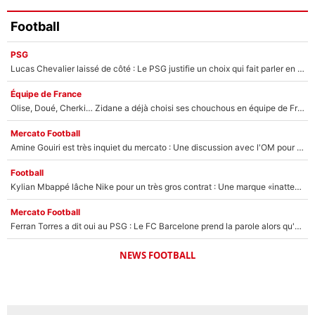
Football
PSG
Lucas Chevalier laissé de côté : Le PSG justifie un choix qui fait parler en plein mercato
Équipe de France
Olise, Doué, Cherki… Zidane a déjà choisi ses chouchous en équipe de France ? L’IA annonce des surprises sans Kylian Mbappé !
Mercato Football
Amine Gouiri est très inquiet du mercato : Une discussion avec l'OM pour acter son transfert !
Football
Kylian Mbappé lâche Nike pour un très gros contrat : Une marque «inattendue» va frapper très fort
Mercato Football
Ferran Torres a dit oui au PSG : Le FC Barcelone prend la parole alors qu'un transfert de l'attaquant espagnol prend forme
NEWS FOOTBALL