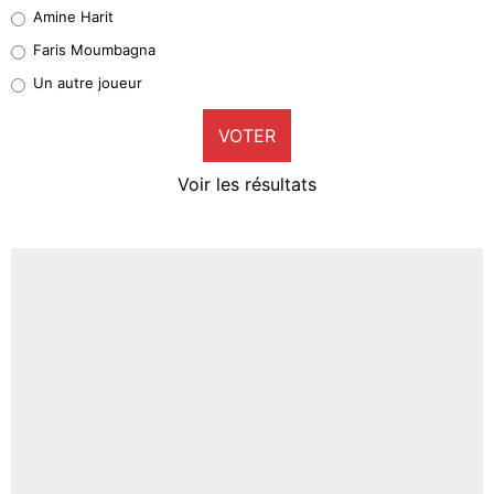
Quinten Timber
Amine Harit
1%
Faris Moumbagna
Pierre-Emile Hojbjerg
Un autre joueur
8%
VOTER
Neal Maupay
4%
Voir les résultats
Amine Harit
3%
Faris Moumbagna
4%
Un autre joueur
5%
1684 personnes ont participé aux votes.