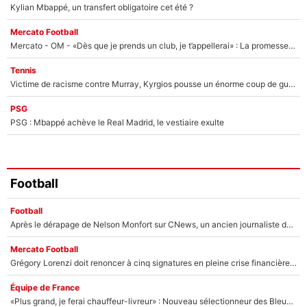
Kylian Mbappé, un transfert obligatoire cet été ?
Mercato Football
Mercato - OM - «Dès que je prends un club, je t’appellerai» : La promesse de Marcelino au moment de claquer la porte
Tennis
Victime de racisme contre Murray, Kyrgios pousse un énorme coup de gueule !
PSG
PSG : Mbappé achève le Real Madrid, le vestiaire exulte
Football
Football
Après le dérapage de Nelson Monfort sur CNews, un ancien journaliste de France Télévisions relance la polémique sur les incendies en Gironde
Mercato Football
Grégory Lorenzi doit renoncer à cinq signatures en pleine crise financière : L’IA propose sept noms à l’OM pour un mercato réussi... à seulement 5M€ !
Équipe de France
«Plus grand, je ferai chauffeur-livreur» : Nouveau sélectionneur des Bleus, Zinédine Zidane s’était imaginé un avenir très différent lorsqu'il était enfant