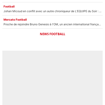
Football
Johan Micoud en conflit avec un autre chroniqueur de L’EQUIPE du Soir : «Pendant un moment, je ne les ai pas remis ensemble dans l'émission»
Mercato Football
Proche de rejoindre Bruno Genesio à l'OM, un ancien international français va finalement débarquer... sur RMC !
NEWS FOOTBALL