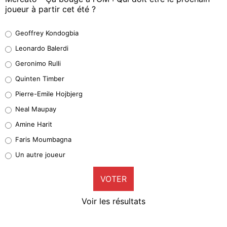
joueur à partir cet été ?
Geoffrey Kondogbia
Geoffrey Kondogbia
38%
Leonardo Balerdi
Leonardo Balerdi
Geronimo Rulli
32%
Quinten Timber
Geronimo Rulli
Pierre-Emile Hojbjerg
4%
Neal Maupay
Quinten Timber
Amine Harit
1%
Faris Moumbagna
Pierre-Emile Hojbjerg
Un autre joueur
9%
VOTER
Neal Maupay
4%
Voir les résultats
Amine Harit
3%