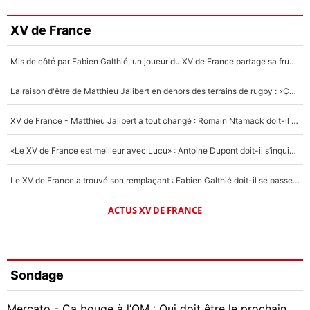
XV de France
Mis de côté par Fabien Galthié, un joueur du XV de France partage sa frustration : «ils ne me l’ont pas dit tout de suite»
La raison d'être de Matthieu Jalibert en dehors des terrains de rugby : «Ça m'atteint autant que si tu touches à un membre de ma famille»
XV de France - Matthieu Jalibert a tout changé : Romain Ntamack doit-il s’inquiéter pour sa place à un an de la Coupe du monde ?
«Le XV de France est meilleur avec Lucu» : Antoine Dupont doit-il s’inquiéter pour sa place ?
Le XV de France a trouvé son remplaçant : Fabien Galthié doit-il se passer d'Antoine Dupont ?
ACTUS XV DE FRANCE
Sondage
Mercato - Ça bouge à l’OM : Qui doit être le prochain