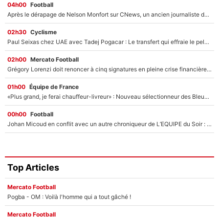
04h00
Football
Après le dérapage de Nelson Monfort sur CNews, un ancien journaliste de France Télévisions relance la polémique sur les incendies en Gironde
02h30
Cyclisme
Paul Seixas chez UAE avec Tadej Pogacar : Le transfert qui effraie le peloton, «c’est la pire des choses qui puisse arriver»
02h00
Mercato Football
Grégory Lorenzi doit renoncer à cinq signatures en pleine crise financière : L’IA propose sept noms à l’OM pour un mercato réussi... à seulement 5M€ !
01h00
Équipe de France
«Plus grand, je ferai chauffeur-livreur» : Nouveau sélectionneur des Bleus, Zinédine Zidane s’était imaginé un avenir très différent lorsqu'il était enfant
00h00
Football
Johan Micoud en conflit avec un autre chroniqueur de L’EQUIPE du Soir : «Pendant un moment, je ne les ai pas remis ensemble dans l'émission»
Top Articles
Mercato Football
Pogba - OM : Voilà l'homme qui a tout gâché !
Mercato Football