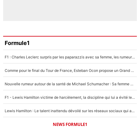
Formule1
F1 : Charles Leclerc surpris par les paparazzis avec sa femme, les rumeurs étaient vraies !
Comme pour le final du Tour de France, Esteban Ocon propose un Grand Prix de Formule 1 à Paris : «Autour de l’Arc de Triomphe, ce serait génial» !
Nouvelle rumeur autour de la santé de Michael Schumacher : Sa femme Corinna sort du silence
F1 - Lewis Hamilton victime de harcèlement, la discipline qui lui a évité le pire : «J'aurais probablement mal tourné»
Lewis Hamilton : Le talent inattendu dévoilé sur les réseaux sociaux qui a impressionné Kim Kardashian pendant leurs vacances en amoureux !
NEWS FORMULE1