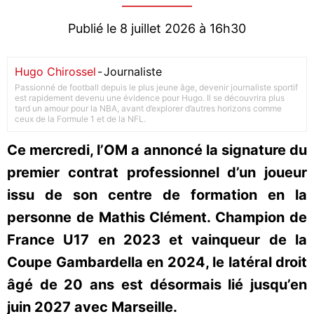
Publié le 8 juillet 2026 à 16h30
Hugo Chirossel
-
Journaliste
Passionné de football depuis le plus jeune âge, devenir journaliste sportif
est rapidement devenu une évidence pour Hugo. Il se découvrira plus
tard un amour pour la NBA, avant d’explorer d’autres horizons comme
ceux de la Formule 1 et de la NFL.
Ce mercredi, l’OM a annoncé la signature du
premier contrat professionnel d’un joueur
issu de son centre de formation en la
personne de Mathis Clément. Champion de
France U17 en 2023 et vainqueur de la
Coupe Gambardella en 2024, le latéral droit
âgé de 20 ans est désormais lié jusqu’en
juin 2027 avec Marseille.