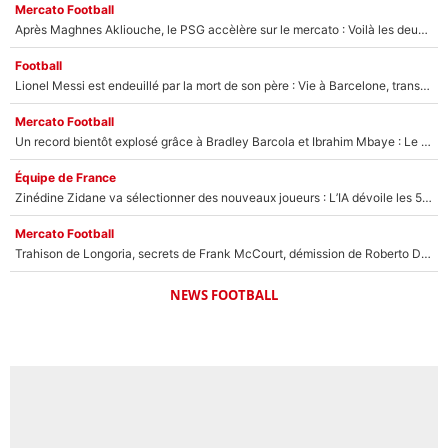
Mercato Football
Après Maghnes Akliouche, le PSG accèlère sur le mercato : Voilà les deux nouvelles recrues qui vont signer la semaine prochaine ?
Football
Lionel Messi est endeuillé par la mort de son père : Vie à Barcelone, transfert au PSG... voilà comment Jorge Messi a joué un rôle essentiel dans sa carrière !
Mercato Football
Un record bientôt explosé grâce à Bradley Barcola et Ibrahim Mbaye : Le PSG sur le point de réaliser un mercato historique ?
Équipe de France
Zinédine Zidane va sélectionner des nouveaux joueurs : L’IA dévoile les 5 cracks qui pourraient rapidement le rejoindre en équipe de France !
Mercato Football
Trahison de Longoria, secrets de Frank McCourt, démission de Roberto De Zerbi : Medhi Benatia se lâche sur son départ de l'OM et fait d'importantes révélations
NEWS FOOTBALL