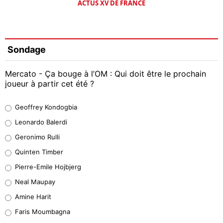
ACTUS XV DE FRANCE
Sondage
Mercato - Ça bouge à l’OM : Qui doit être le prochain
joueur à partir cet été ?
Geoffrey Kondogbia
Geoffrey Kondogbia
38%
Leonardo Balerdi
Leonardo Balerdi
Geronimo Rulli
32%
Quinten Timber
Geronimo Rulli
Pierre-Emile Hojbjerg
5%
Neal Maupay
Quinten Timber
Amine Harit
1%
Faris Moumbagna
Pierre-Emile Hojbjerg