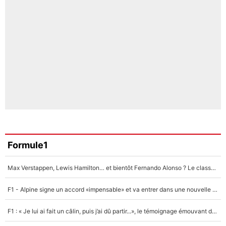
Formule1
Max Verstappen, Lewis Hamilton… et bientôt Fernando Alonso ? Le classement des pilotes les mieux payés en Formule 1 risque de changer !
F1 - Alpine signe un accord «impensable» et va entrer dans une nouvelle dimension : Grande nouvelle pour Pierre Gasly !
F1 : « Je lui ai fait un câlin, puis j’ai dû partir...», le témoignage émouvant de Max Verstappen sur sa fille