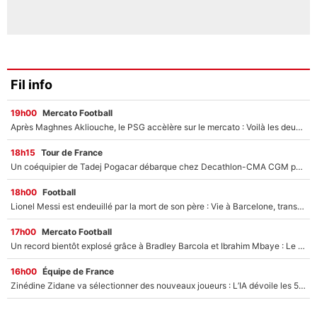
Fil info
19h00
Mercato Football
Après Maghnes Akliouche, le PSG accèlère sur le mercato : Voilà les deux nouvelles recrues qui vont signer la semaine prochaine ?
18h15
Tour de France
Un coéquipier de Tadej Pogacar débarque chez Decathlon-CMA CGM pour épauler Paul Seixas : «Mes meilleures années sont à venir»
18h00
Football
Lionel Messi est endeuillé par la mort de son père : Vie à Barcelone, transfert au PSG... voilà comment Jorge Messi a joué un rôle essentiel dans sa carrière !
17h00
Mercato Football
Un record bientôt explosé grâce à Bradley Barcola et Ibrahim Mbaye : Le PSG sur le point de réaliser un mercato historique ?
16h00
Équipe de France
Zinédine Zidane va sélectionner des nouveaux joueurs : L’IA dévoile les 5 cracks qui pourraient rapidement le rejoindre en équipe de France !