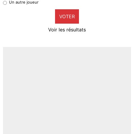
Un autre joueur
9%
VOTER
Neal Maupay
4%
Voir les résultats
Amine Harit
3%
Faris Moumbagna
4%
Un autre joueur
5%
1650 personnes ont participé aux votes.