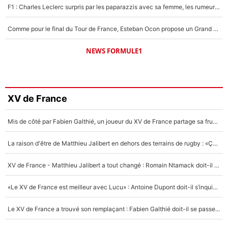
F1 : Charles Leclerc surpris par les paparazzis avec sa femme, les rumeurs étaient vraies !
Comme pour le final du Tour de France, Esteban Ocon propose un Grand Prix de Formule 1 à Paris : «Autour de l’Arc de Triomphe, ce serait génial» !
NEWS FORMULE1
XV de France
Mis de côté par Fabien Galthié, un joueur du XV de France partage sa frustration : «ils ne me l’ont pas dit tout de suite»
La raison d'être de Matthieu Jalibert en dehors des terrains de rugby : «Ça m'atteint autant que si tu touches à un membre de ma famille»
XV de France - Matthieu Jalibert a tout changé : Romain Ntamack doit-il s’inquiéter pour sa place à un an de la Coupe du monde ?
«Le XV de France est meilleur avec Lucu» : Antoine Dupont doit-il s’inquiéter pour sa place ?
Le XV de France a trouvé son remplaçant : Fabien Galthié doit-il se passer d'Antoine Dupont ?