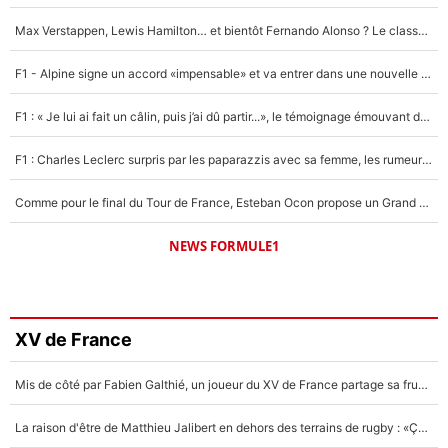
Max Verstappen, Lewis Hamilton… et bientôt Fernando Alonso ? Le classement des pilotes les mieux payés en Formule 1 risque de changer !
F1 - Alpine signe un accord «impensable» et va entrer dans une nouvelle dimension : Grande nouvelle pour Pierre Gasly !
F1 : « Je lui ai fait un câlin, puis j’ai dû partir...», le témoignage émouvant de Max Verstappen sur sa fille
F1 : Charles Leclerc surpris par les paparazzis avec sa femme, les rumeurs étaient vraies !
Comme pour le final du Tour de France, Esteban Ocon propose un Grand Prix de Formule 1 à Paris : «Autour de l’Arc de Triomphe, ce serait génial» !
NEWS FORMULE1
XV de France
Mis de côté par Fabien Galthié, un joueur du XV de France partage sa frustration : «ils ne me l’ont pas dit tout de suite»
La raison d'être de Matthieu Jalibert en dehors des terrains de rugby : «Ça m'atteint autant que si tu touches à un membre de ma famille»