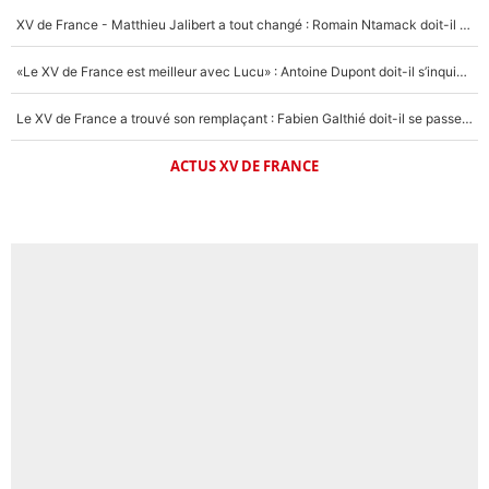
XV de France - Matthieu Jalibert a tout changé : Romain Ntamack doit-il s’inquiéter pour sa place à un an de la Coupe du monde ?
«Le XV de France est meilleur avec Lucu» : Antoine Dupont doit-il s’inquiéter pour sa place ?
Le XV de France a trouvé son remplaçant : Fabien Galthié doit-il se passer d'Antoine Dupont ?
ACTUS XV DE FRANCE