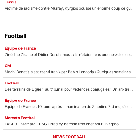
Tennis
Victime de racisme contre Murray, Kyrgios pousse un énorme coup de gueule !
Football
Équipe de France
Zinédine Zidane et Didier Deschamps : «Ils n’étaient pas proches», les confidences d’un membre de l’équipe de France 1998 sur leur relation spéciale
OM
Medhi Benatia s'est «senti trahi» par Pablo Longoria : Quelques semaines après son départ, l'ancien directeur de football de l'OM règle ses comptes
Football
Des terrains de Ligue 1 au tribunal pour violences conjugales : Un arbitre français encourt une peine de 18 mois de prison !
Équipe de France
Equipe de France : 10 jours après la nomination de Zinedine Zidane, c'est au tour de son fils de prendre un nouveau départ !
Mercato Football
EXCLU - Mercato - PSG : Bradley Barcola trop cher pour Liverpool
NEWS FOOTBALL