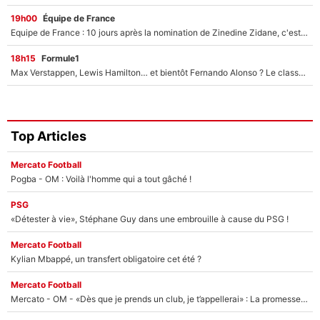
19h00
Équipe de France
Equipe de France : 10 jours après la nomination de Zinedine Zidane, c'est au tour de son fils de prendre un nouveau départ !
18h15
Formule1
Max Verstappen, Lewis Hamilton… et bientôt Fernando Alonso ? Le classement des pilotes les mieux payés en Formule 1 risque de changer !
Top Articles
Mercato Football
Pogba - OM : Voilà l'homme qui a tout gâché !
PSG
«Détester à vie», Stéphane Guy dans une embrouille à cause du PSG !
Mercato Football
Kylian Mbappé, un transfert obligatoire cet été ?
Mercato Football
Mercato - OM - «Dès que je prends un club, je t’appellerai» : La promesse de Marcelino au moment de claquer la porte