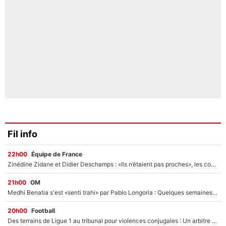
Fil info
22h00
Équipe de France
Zinédine Zidane et Didier Deschamps : «Ils n’étaient pas proches», les confidences d’un membre de l’équipe de France 1998 sur leur relation spéciale
21h00
OM
Medhi Benatia s'est «senti trahi» par Pablo Longoria : Quelques semaines après son départ, l'ancien directeur de football de l'OM règle ses comptes
20h00
Football
Des terrains de Ligue 1 au tribunal pour violences conjugales : Un arbitre français encourt une peine de 18 mois de prison !