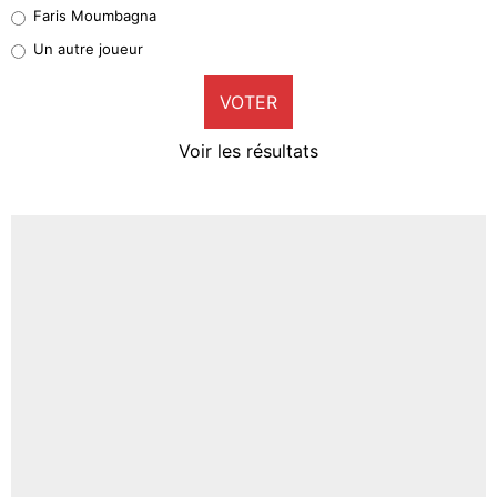
Faris Moumbagna
Pierre-Emile Hojbjerg
Un autre joueur
9%
VOTER
Neal Maupay
4%
Voir les résultats
Amine Harit
3%
Faris Moumbagna
4%
Un autre joueur
5%
1710 personnes ont participé aux votes.