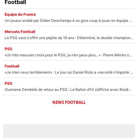
Football
Équipe de France
Un joueur snobé par Didier Deschamps à un gros coup à jouer en équipe de France : Zinedine Zidane a trouvé son numéro 9 ?
Mercato Football
Le PSG veut s'offrir une pépite de 16 ans : Déterminé, le double champion d'Europe en titre est prêt à lâcher 40M€ pour celui que l'on compare déjà à Vinicius Jr !
PSG
«Un très mauvais choix pour le PSG, je n’en peux plus…» : Pierre Ménès s’est complètement trompé avec Luis Enrique et ces déclarations le prouvent !
Football
«Je m’en veux terriblement» : Le jour où Daniel Riolo a «raconté n’importe quoi» dans l'After Foot !
PSG
Ousmane Dembélé de retour au PSG : Le Ballon d’Or s’affiche avec Bradley Barcola en plein cœur du feuilleton sur son départ !
NEWS FOOTBALL