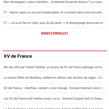
Max Verstappen, Lewis Hamilton… et bientôt Fernando Alonso ? Le classement des pilotes les mieux payés en Formule 1 risque de changer !
F1 - Alpine signe un accord «impensable» et va entrer dans une nouvelle dimension : Grande nouvelle pour Pierre Gasly !
F1 : « Je lui ai fait un câlin, puis j’ai dû partir...», le témoignage émouvant de Max Verstappen sur sa fille
NEWS FORMULE1
XV de France
Mis de côté par Fabien Galthié, un joueur du XV de France partage sa frustration : «ils ne me l’ont pas dit tout de suite»
La raison d'être de Matthieu Jalibert en dehors des terrains de rugby : «Ça m'atteint autant que si tu touches à un membre de ma famille»
XV de France - Matthieu Jalibert a tout changé : Romain Ntamack doit-il s’inquiéter pour sa place à un an de la Coupe du monde ?
«Le XV de France est meilleur avec Lucu» : Antoine Dupont doit-il s’inquiéter pour sa place ?
Le XV de France a trouvé son remplaçant : Fabien Galthié doit-il se passer d'Antoine Dupont ?