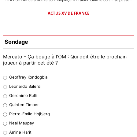
ACTUS XV DE FRANCE
Sondage
Mercato - Ça bouge à l’OM : Qui doit être le prochain
joueur à partir cet été ?
Geoffrey Kondogbia
Geoffrey Kondogbia
38%
Leonardo Balerdi
Leonardo Balerdi
Geronimo Rulli
32%
Quinten Timber
Geronimo Rulli
Pierre-Emile Hojbjerg
5%
Neal Maupay
Quinten Timber
Amine Harit
1%