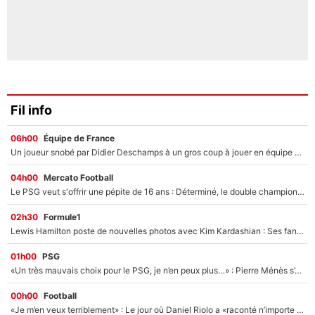
Fil info
06h00
Équipe de France
Un joueur snobé par Didier Deschamps à un gros coup à jouer en équipe de France : Zinedine Zidane a trouvé son numéro 9 ?
04h00
Mercato Football
Le PSG veut s'offrir une pépite de 16 ans : Déterminé, le double champion d'Europe en titre est prêt à lâcher 40M€ pour celui que l'on compare déjà à Vinicius Jr !
02h30
Formule1
Lewis Hamilton poste de nouvelles photos avec Kim Kardashian : Ses fans le voient déjà redevenir champion du monde de F1 grâce à elle !
01h00
PSG
«Un très mauvais choix pour le PSG, je n’en peux plus…» : Pierre Ménès s’est complètement trompé avec Luis Enrique et ces déclarations le prouvent !
00h00
Football
«Je m’en veux terriblement» : Le jour où Daniel Riolo a «raconté n’importe quoi» dans l'After Foot !