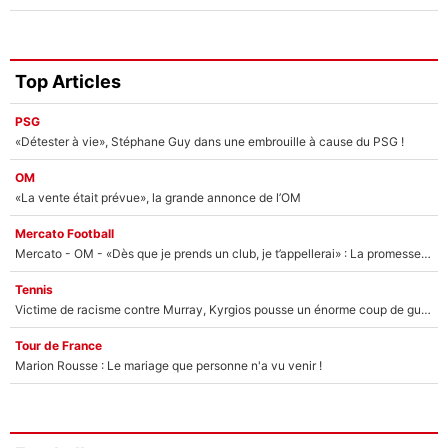
Top Articles
PSG
«Détester à vie», Stéphane Guy dans une embrouille à cause du PSG !
OM
«La vente était prévue», la grande annonce de l’OM
Mercato Football
Mercato - OM - «Dès que je prends un club, je t’appellerai» : La promesse de Marcelino au moment de claquer la porte
Tennis
Victime de racisme contre Murray, Kyrgios pousse un énorme coup de gueule !
Tour de France
Marion Rousse : Le mariage que personne n'a vu venir !