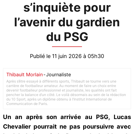
s’inquiète pour
l’avenir du gardien
du PSG
Publié le 11 juin 2026 à 05h30
Thibault Morlain
-
Journaliste
Après s’être essayé à différents sports, Thibault se tourne vers une
carrière de footballeur amateur. Au moment de faire un choix entre
devenir footballeur professionnel et journaliste, les qualités ont fait
pencher la balance d’un côté. Le voilà désormais au sein de la rédaction
du 10 Sport, après un diplôme obtenu à l’Institut International de
Communication de Paris.
Un an après son arrivée au PSG, Lucas
Chevalier pourrait ne pas poursuivre avec