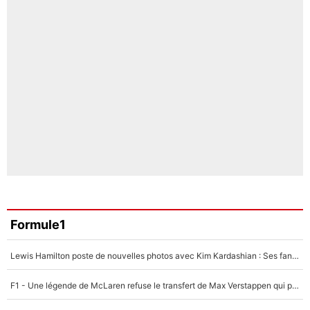
Formule1
Lewis Hamilton poste de nouvelles photos avec Kim Kardashian : Ses fans le voient déjà redevenir champion du monde de F1 grâce à elle !
F1 - Une légende de McLaren refuse le transfert de Max Verstappen qui pourrait «faire des vagues» et plomber l'ambiance dans l'équipe