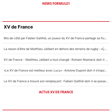
NEWS FORMULE1
XV de France
Mis de côté par Fabien Galthié, un joueur du XV de France partage sa frustration : «ils ne me l’ont pas dit tout de suite»
La raison d'être de Matthieu Jalibert en dehors des terrains de rugby : «Ça m'atteint autant que si tu touches à un membre de ma famille»
XV de France - Matthieu Jalibert a tout changé : Romain Ntamack doit-il s’inquiéter pour sa place à un an de la Coupe du monde ?
«Le XV de France est meilleur avec Lucu» : Antoine Dupont doit-il s’inquiéter pour sa place ?
Le XV de France a trouvé son remplaçant : Fabien Galthié doit-il se passer d'Antoine Dupont ?
ACTUS XV DE FRANCE