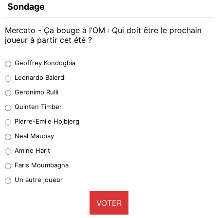
Sondage
Mercato - Ça bouge à l’OM : Qui doit être le prochain
joueur à partir cet été ?
Geoffrey Kondogbia
Geoffrey Kondogbia
38%
Leonardo Balerdi
Leonardo Balerdi
Geronimo Rulli
32%
Quinten Timber
Geronimo Rulli
Pierre-Emile Hojbjerg
5%
Neal Maupay
Quinten Timber
Amine Harit
1%
Faris Moumbagna
Pierre-Emile Hojbjerg
Un autre joueur
9%
VOTER
Neal Maupay
4%