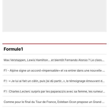
Formule1
Max Verstappen, Lewis Hamilton… et bientôt Fernando Alonso ? Le classement des pilotes les mieux payés en Formule 1 risque de changer !
F1 - Alpine signe un accord «impensable» et va entrer dans une nouvelle dimension : Grande nouvelle pour Pierre Gasly !
F1 : « Je lui ai fait un câlin, puis j’ai dû partir...», le témoignage émouvant de Max Verstappen sur sa fille
F1 : Charles Leclerc surpris par les paparazzis avec sa femme, les rumeurs étaient vraies !
Comme pour le final du Tour de France, Esteban Ocon propose un Grand Prix de Formule 1 à Paris : «Autour de l’Arc de Triomphe, ce serait génial» !