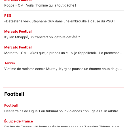
Pogba - OM : Voilà l'homme qui a tout gâché !
PSG
«Détester à vie», Stéphane Guy dans une embrouille à cause du PSG !
Mercato Football
Kylian Mbappé, un transfert obligatoire cet été ?
Mercato Football
Mercato - OM - «Dès que je prends un club, je t’appellerai» : La promesse de Marcelino au moment de claquer la porte
Tennis
Victime de racisme contre Murray, Kyrgios pousse un énorme coup de gueule !
Football
Football
Des terrains de Ligue 1 au tribunal pour violences conjugales : Un arbitre français encourt une peine de 18 mois de prison !
Équipe de France
Equipe de France : 10 jours après la nomination de Zinedine Zidane, c'est au tour de son fils de prendre un nouveau départ !