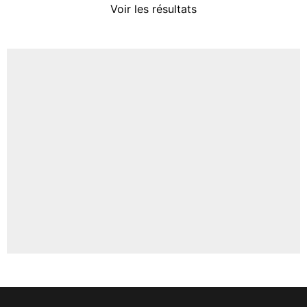
Voir les résultats
Amine Harit
3%
Faris Moumbagna
4%
Un autre joueur
5%
1614 personnes ont participé aux votes.