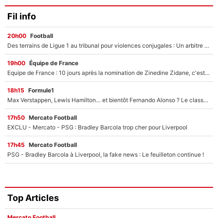
Fil info
20h00
Football
Des terrains de Ligue 1 au tribunal pour violences conjugales : Un arbitre français encourt une peine de 18 mois de prison !
19h00
Équipe de France
Equipe de France : 10 jours après la nomination de Zinedine Zidane, c'est au tour de son fils de prendre un nouveau départ !
18h15
Formule1
Max Verstappen, Lewis Hamilton… et bientôt Fernando Alonso ? Le classement des pilotes les mieux payés en Formule 1 risque de changer !
17h50
Mercato Football
EXCLU - Mercato - PSG : Bradley Barcola trop cher pour Liverpool
17h45
Mercato Football
PSG - Bradley Barcola à Liverpool, la fake news : Le feuilleton continue !
Top Articles
Mercato Football