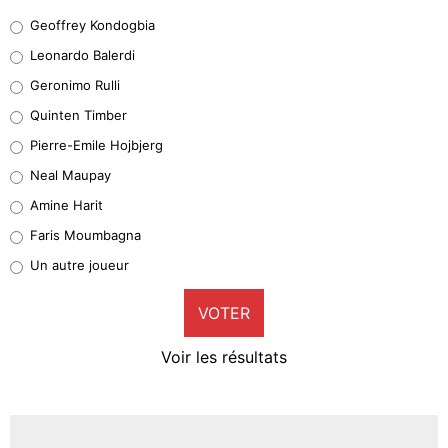
Geoffrey Kondogbia
Geoffrey Kondogbia
38%
Leonardo Balerdi
Leonardo Balerdi
Geronimo Rulli
32%
Quinten Timber
Geronimo Rulli
Pierre-Emile Hojbjerg
5%
Neal Maupay
Quinten Timber
Amine Harit
1%
Faris Moumbagna
Pierre-Emile Hojbjerg
Un autre joueur
9%
VOTER
Neal Maupay
4%
Voir les résultats
Amine Harit
3%
Faris Moumbagna