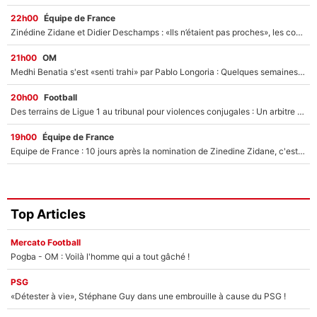
22h00
Équipe de France
Zinédine Zidane et Didier Deschamps : «Ils n’étaient pas proches», les confidences d’un membre de l’équipe de France 1998 sur leur relation spéciale
21h00
OM
Medhi Benatia s'est «senti trahi» par Pablo Longoria : Quelques semaines après son départ, l'ancien directeur de football de l'OM règle ses comptes
20h00
Football
Des terrains de Ligue 1 au tribunal pour violences conjugales : Un arbitre français encourt une peine de 18 mois de prison !
19h00
Équipe de France
Equipe de France : 10 jours après la nomination de Zinedine Zidane, c'est au tour de son fils de prendre un nouveau départ !
Top Articles
Mercato Football
Pogba - OM : Voilà l'homme qui a tout gâché !
PSG
«Détester à vie», Stéphane Guy dans une embrouille à cause du PSG !