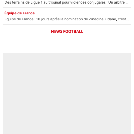
Des terrains de Ligue 1 au tribunal pour violences conjugales : Un arbitre français encourt une peine de 18 mois de prison !
Équipe de France
Equipe de France : 10 jours après la nomination de Zinedine Zidane, c'est au tour de son fils de prendre un nouveau départ !
NEWS FOOTBALL