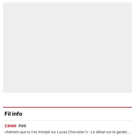
Fil info
23h00
PSG
«Admets que tu t'es trompé sur Lucas Chevalier !» : Le débat sur le gardien du PSG vire au clash à l'After Foot