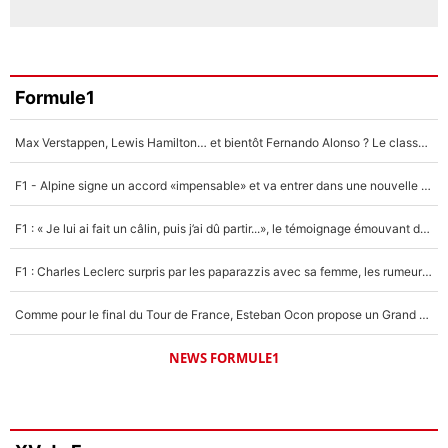
Formule1
Max Verstappen, Lewis Hamilton… et bientôt Fernando Alonso ? Le classement des pilotes les mieux payés en Formule 1 risque de changer !
F1 - Alpine signe un accord «impensable» et va entrer dans une nouvelle dimension : Grande nouvelle pour Pierre Gasly !
F1 : « Je lui ai fait un câlin, puis j’ai dû partir...», le témoignage émouvant de Max Verstappen sur sa fille
F1 : Charles Leclerc surpris par les paparazzis avec sa femme, les rumeurs étaient vraies !
Comme pour le final du Tour de France, Esteban Ocon propose un Grand Prix de Formule 1 à Paris : «Autour de l’Arc de Triomphe, ce serait génial» !
NEWS FORMULE1