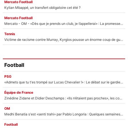
Mercato Football
Kylian Mbappé, un transfert obligatoire cet été ?
Mercato Football
Mercato - OM - «Dès que je prends un club, je t’appellerai» : La promesse de Marcelino au moment de claquer la porte
Tennis
Victime de racisme contre Murray, Kyrgios pousse un énorme coup de gueule !
Football
PSG
«Admets que tu t'es trompé sur Lucas Chevalier !» : Le débat sur le gardien du PSG vire au clash à l'After Foot
Équipe de France
Zinédine Zidane et Didier Deschamps : «Ils n’étaient pas proches», les confidences d’un membre de l’équipe de France 1998 sur leur relation spéciale
OM
Medhi Benatia s'est «senti trahi» par Pablo Longoria : Quelques semaines après son départ, l'ancien directeur de football de l'OM règle ses comptes
Football