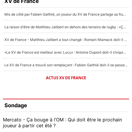
XV de France
Mis de côté par Fabien Galthié, un joueur du XV de France partage sa frustration : «ils ne me l’ont pas dit tout de suite»
La raison d'être de Matthieu Jalibert en dehors des terrains de rugby : «Ça m'atteint autant que si tu touches à un membre de ma famille»
XV de France - Matthieu Jalibert a tout changé : Romain Ntamack doit-il s’inquiéter pour sa place à un an de la Coupe du monde ?
«Le XV de France est meilleur avec Lucu» : Antoine Dupont doit-il s’inquiéter pour sa place ?
Le XV de France a trouvé son remplaçant : Fabien Galthié doit-il se passer d'Antoine Dupont ?
ACTUS XV DE FRANCE
Sondage
Mercato - Ça bouge à l’OM : Qui doit être le prochain
joueur à partir cet été ?