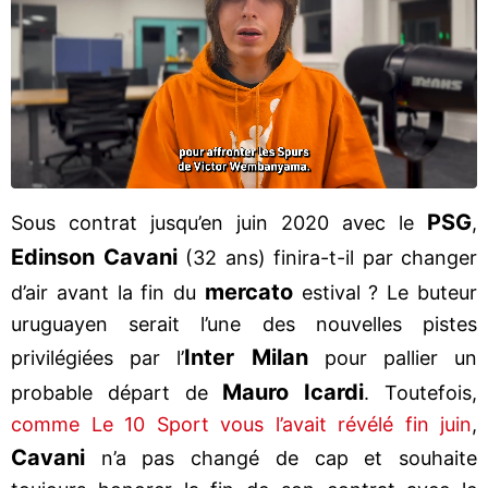
PSG
Sous contrat jusqu’en juin 2020 avec le
,
Edinson Cavani
(32 ans) finira-t-il par changer
mercato
d’air avant la fin du
estival ? Le buteur
uruguayen serait l’une des nouvelles pistes
Inter Milan
privilégiées par l’
pour pallier un
Mauro Icardi
probable départ de
. Toutefois,
comme Le 10 Sport vous l’avait révélé fin juin
,
Cavani
n’a pas changé de cap et souhaite