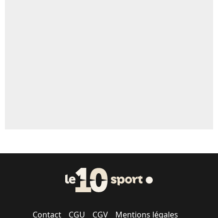
4%
Un autre joueur
5%
1615 personnes ont participé aux votes.
Contact
CGU
CGV
Mentions légales