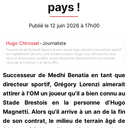
pays !
Publié le 12 juin 2026 à 17h00
Hugo Chirossel
-
Journaliste
Passionné de football depuis le plus jeune âge, devenir journaliste sportif
est rapidement devenu une évidence pour Hugo. Il se découvrira plus
tard un amour pour la NBA, avant d’explorer d’autres horizons comme
ceux de la Formule 1 et de la NFL.
Successeur de Medhi Benatia en tant que
directeur sportif, Grégory Lorenzi aimerait
attirer à l’OM un joueur qu’il a bien connu au
Stade Brestois en la personne d’Hugo
Magnetti. Alors qu’il arrive à un an de la fin
de son contrat, le milieu de terrain âgé de