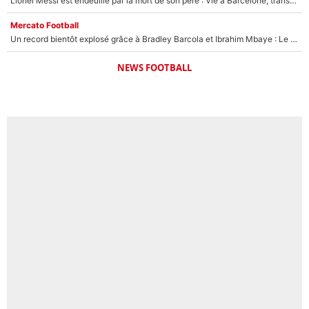
Lionel Messi est endeuillé par la mort de son père : Vie à Barcelone, transfert au PSG... voilà comment Jorge Messi a joué un rôle essentiel dans sa carrière !
Mercato Football
Un record bientôt explosé grâce à Bradley Barcola et Ibrahim Mbaye : Le PSG sur le point de réaliser un mercato historique ?
NEWS FOOTBALL