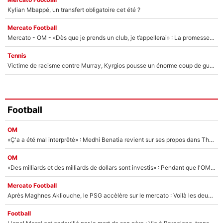
Kylian Mbappé, un transfert obligatoire cet été ?
Mercato Football
Mercato - OM - «Dès que je prends un club, je t’appellerai» : La promesse de Marcelino au moment de claquer la porte
Tennis
Victime de racisme contre Murray, Kyrgios pousse un énorme coup de gueule !
Football
OM
«Ç'a a été mal interprêté» : Medhi Benatia revient sur ses propos dans The Bridge et précise ses conditions pour rejoindre le PSG !
OM
«Des milliards et des milliards de dollars sont investis» : Pendant que l'OM est en pleine crise financière, Frank McCourt lance un nouveau projet à 260M€ !
Mercato Football
Après Maghnes Akliouche, le PSG accèlère sur le mercato : Voilà les deux nouvelles recrues qui vont signer la semaine prochaine ?
Football