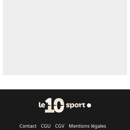
4%
Un autre joueur
5%
1656 personnes ont participé aux votes.
Contact
CGU
CGV
Mentions légales