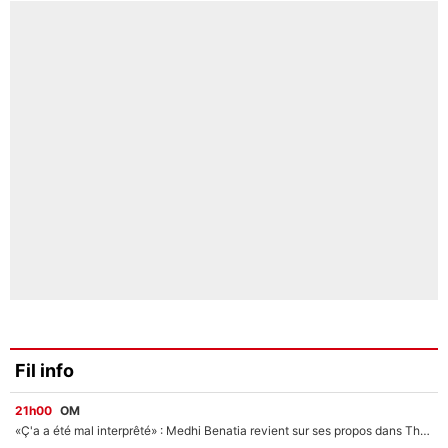
Fil info
21h00
OM
«Ç'a a été mal interprêté» : Medhi Benatia revient sur ses propos dans The Bridge et précise ses conditions pour rejoindre le PSG !