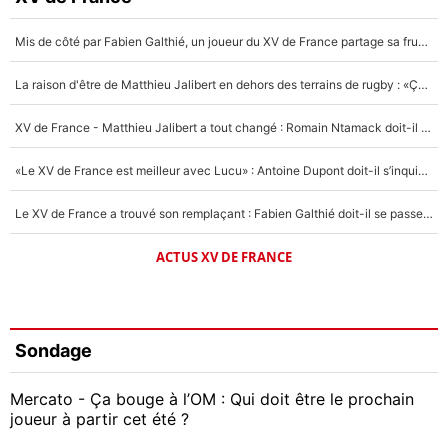
Mis de côté par Fabien Galthié, un joueur du XV de France partage sa frustration : «ils ne me l’ont pas dit tout de suite»
La raison d'être de Matthieu Jalibert en dehors des terrains de rugby : «Ça m'atteint autant que si tu touches à un membre de ma famille»
XV de France - Matthieu Jalibert a tout changé : Romain Ntamack doit-il s’inquiéter pour sa place à un an de la Coupe du monde ?
«Le XV de France est meilleur avec Lucu» : Antoine Dupont doit-il s’inquiéter pour sa place ?
Le XV de France a trouvé son remplaçant : Fabien Galthié doit-il se passer d'Antoine Dupont ?
ACTUS XV DE FRANCE
Sondage
Mercato - Ça bouge à l’OM : Qui doit être le prochain
joueur à partir cet été ?