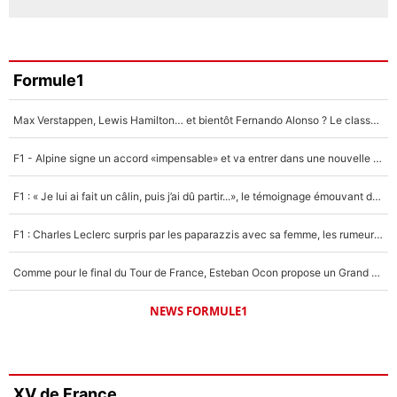
Formule1
Max Verstappen, Lewis Hamilton… et bientôt Fernando Alonso ? Le classement des pilotes les mieux payés en Formule 1 risque de changer !
F1 - Alpine signe un accord «impensable» et va entrer dans une nouvelle dimension : Grande nouvelle pour Pierre Gasly !
F1 : « Je lui ai fait un câlin, puis j’ai dû partir...», le témoignage émouvant de Max Verstappen sur sa fille
F1 : Charles Leclerc surpris par les paparazzis avec sa femme, les rumeurs étaient vraies !
Comme pour le final du Tour de France, Esteban Ocon propose un Grand Prix de Formule 1 à Paris : «Autour de l’Arc de Triomphe, ce serait génial» !
NEWS FORMULE1
XV de France