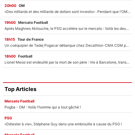
20h00
OM
«Des milliards et des milliards de dollars sont investis» : Pendant que l'OM est en pleine crise financière, Frank McCourt lance un nouveau projet à 260M€ !
19h00
Mercato Football
Après Maghnes Akliouche, le PSG accèlère sur le mercato : Voilà les deux nouvelles recrues qui vont signer la semaine prochaine ?
18h15
Tour de France
Un coéquipier de Tadej Pogacar débarque chez Decathlon-CMA CGM pour épauler Paul Seixas : «Mes meilleures années sont à venir»
18h00
Football
Lionel Messi est endeuillé par la mort de son père : Vie à Barcelone, transfert au PSG... voilà comment Jorge Messi a joué un rôle essentiel dans sa carrière !
Top Articles
Mercato Football
Pogba - OM : Voilà l'homme qui a tout gâché !
PSG
«Détester à vie», Stéphane Guy dans une embrouille à cause du PSG !
Mercato Football