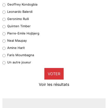
Geoffrey Kondogbia
Geoffrey Kondogbia
38%
Leonardo Balerdi
Leonardo Balerdi
Geronimo Rulli
32%
Quinten Timber
Geronimo Rulli
Pierre-Emile Hojbjerg
5%
Neal Maupay
Quinten Timber
Amine Harit
1%
Faris Moumbagna
Pierre-Emile Hojbjerg
Un autre joueur
9%
VOTER
Neal Maupay
4%
Voir les résultats
Amine Harit
3%
Faris Moumbagna