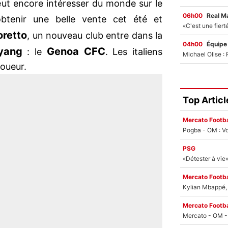
eut encore intéresser du monde sur le
06h00
Real M
tenir une belle vente cet été et
retto
, un nouveau club entre dans la
04h00
Équipe
yang
Genoa CFC
: le
. Les italiens
joueur.
Top Articl
Mercato Footba
Pogba - OM : Vo
PSG
Mercato Footba
Kylian Mbappé, u
Mercato Footba