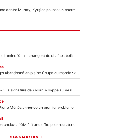
Victime de racisme contre Murray, Kyrgios pousse un énorme coup de gueule !
Kylian Mbappé et Lamine Yamal changent de chaîne : beIN SPORTS ne digère pas cette décision historique et prédit un fiasco pour la Liga
ce
Didier Deschamps abandonné en pleine Coupe du monde : «La FFF était déjà passée à Zinedine Zidane»
«C'est une fierté» : La signature de Kylian Mbappé au Real Madrid continue de régaler l'Espagne
ce
Michael Olise : Pierre Ménès annonce un premier problème pour Zinedine Zidane en équipe de France
ll
«C’est un très bon choix» : L'OM fait une offre pour recruter un ancien joueur du PSG... et c'est validé dans l'After Foot !
NEWS FOOTBALL