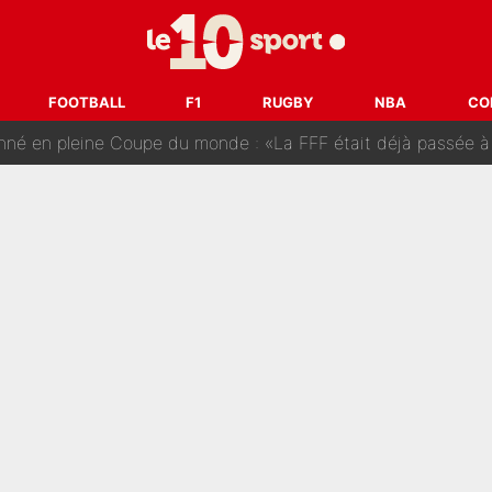
tir : Ces autres joueurs du XV de France pourraient aussi quitter le Stade Toulous
changent de chaîne : beIN SPORTS ne digère pas cette décision histor
FOOTBALL
F1
RUGBY
NBA
CO
é en pleine Coupe du monde : «La FFF était déjà passée à
gnature de Kylian Mbappé au Real Madrid continue de régaler 
ès annonce un premier problème pour Zinedine Zidane en éq