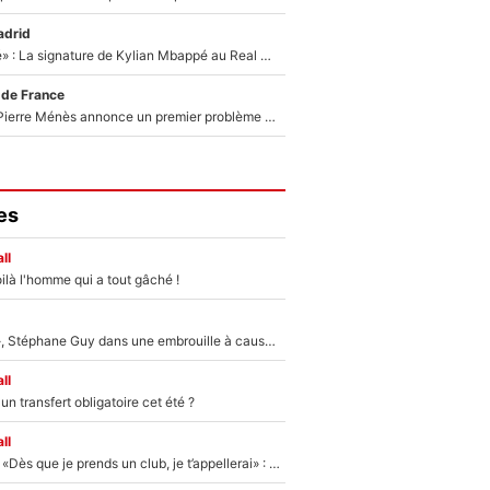
adrid
«C'est une fierté» : La signature de Kylian Mbappé au Real Madrid continue de régaler l'Espagne
 de France
Michael Olise : Pierre Ménès annonce un premier problème pour Zinedine Zidane en équipe de France
es
ll
ilà l'homme qui a tout gâché !
«Détester à vie», Stéphane Guy dans une embrouille à cause du PSG !
ll
n transfert obligatoire cet été ?
ll
Mercato - OM - «Dès que je prends un club, je t’appellerai» : La promesse de Marcelino au moment de claquer la porte