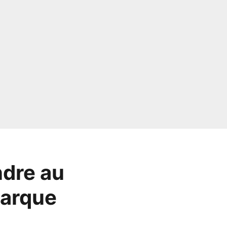
ndre au
barque