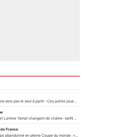
Thomas Ramos ne sera pas le seul à partir : Ces autres joueurs du XV de France pourraient aussi quitter le Stade Toulousain, un club de Top 14 est déjà sur les rangs
ne
Kylian Mbappé et Lamine Yamal changent de chaîne : beIN SPORTS ne digère pas cette décision historique et prédit un fiasco pour la Liga
 de France
Didier Deschamps abandonné en pleine Coupe du monde : «La FFF était déjà passée à Zinedine Zidane»