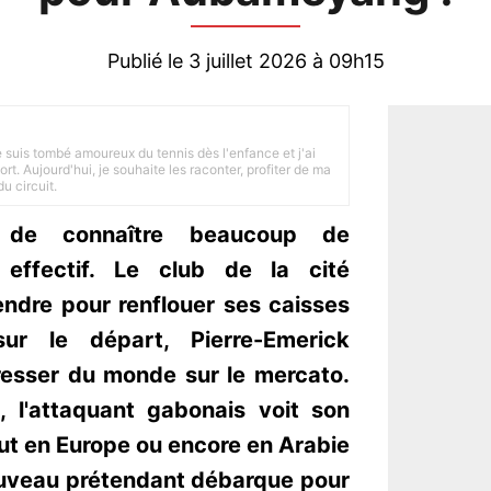
Publié le 3 juillet 2026 à 09h15
je suis tombé amoureux du tennis dès l'enfance et j'ai
ort. Aujourd'hui, je souhaite les raconter, profiter de ma
u circuit.
 de connaître beaucoup de
ffectif. Le club de la cité
ndre pour renflouer ses caisses
ur le départ, Pierre-Emerick
esser du monde sur le mercato.
 l'attaquant gabonais voit son
out en Europe ou encore en Arabie
ouveau prétendant débarque pour