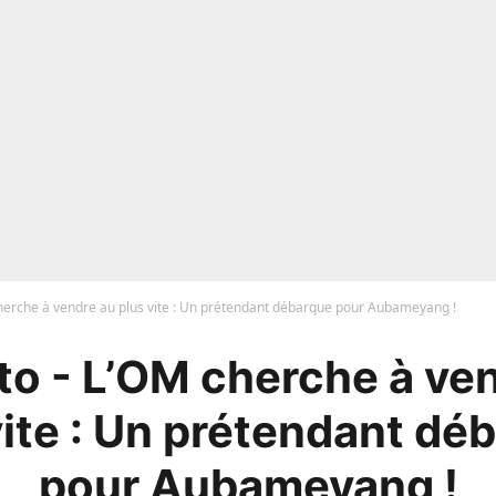
herche à vendre au plus vite : Un prétendant débarque pour Aubameyang !
o - L’OM cherche à ve
vite : Un prétendant dé
pour Aubameyang !