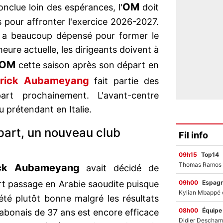
OM
nclue loin des espérances, l'
doit
s pour affronter l'exercice 2026-2027.
b a beaucoup dépensé pour former le
'heure actuelle, les dirigeants doivent à
OM
cette saison après son départ en
erick Aubameyang
fait partie des
rt prochainement. L'avant-centre
 prétendant en Italie.
art, un nouveau club
Fil info
09h15
Top14
ick Aubameyang
avait décidé de
09h00
Espag
t passage en Arabie saoudite puisque
été plutôt bonne malgré les résultats
08h00
Équipe
abonais de 37 ans est encore efficace