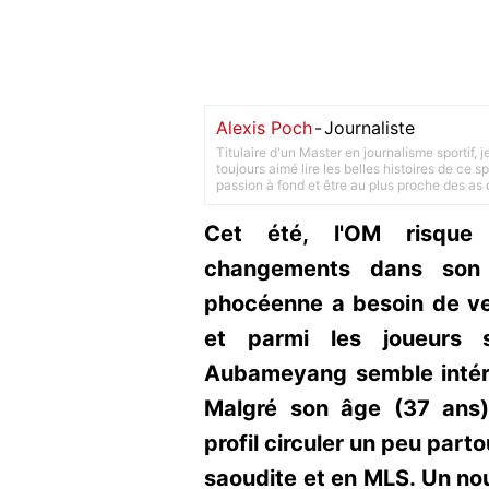
Alexis Poch
-
Journaliste
Titulaire d'un Master en journalisme sportif, 
toujours aimé lire les belles histoires de ce sp
passion à fond et être au plus proche des as d
Cet été, l'OM risque
changements dans son e
phocéenne a besoin de ve
et parmi les joueurs s
Aubameyang semble intér
Malgré son âge (37 ans),
profil circuler un peu part
saoudite et en MLS. Un n