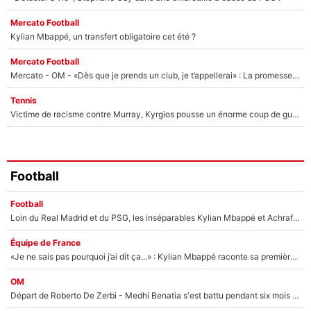
Mercato Football
Kylian Mbappé, un transfert obligatoire cet été ?
Mercato Football
Mercato - OM - «Dès que je prends un club, je t’appellerai» : La promesse de Marcelino au moment de claquer la porte
Tennis
Victime de racisme contre Murray, Kyrgios pousse un énorme coup de gueule !
Football
Football
Loin du Real Madrid et du PSG, les inséparables Kylian Mbappé et Achraf Hakimi changent d'équipe le temps d'une journée !
Équipe de France
«Je ne sais pas pourquoi j’ai dit ça...» : Kylian Mbappé raconte sa première rencontre avec Zinédine Zidane (et c’est très drôle)
OM
Départ de Roberto De Zerbi - Medhi Benatia s'est battu pendant six mois pour le retenir à l'OM, le PSG a été le naufrage de trop : «Je pars avec toi»