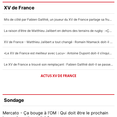
XV de France
Mis de côté par Fabien Galthié, un joueur du XV de France partage sa frustration : «ils ne me l’ont pas dit tout de suite»
La raison d'être de Matthieu Jalibert en dehors des terrains de rugby : «Ça m'atteint autant que si tu touches à un membre de ma famille»
XV de France - Matthieu Jalibert a tout changé : Romain Ntamack doit-il s’inquiéter pour sa place à un an de la Coupe du monde ?
«Le XV de France est meilleur avec Lucu» : Antoine Dupont doit-il s’inquiéter pour sa place ?
Le XV de France a trouvé son remplaçant : Fabien Galthié doit-il se passer d'Antoine Dupont ?
ACTUS XV DE FRANCE
Sondage
Mercato - Ça bouge à l’OM : Qui doit être le prochain