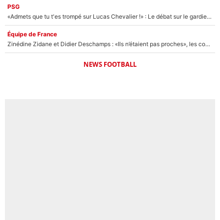
PSG
«Admets que tu t'es trompé sur Lucas Chevalier !» : Le débat sur le gardien du PSG vire au clash à l'After Foot
Équipe de France
Zinédine Zidane et Didier Deschamps : «Ils n’étaient pas proches», les confidences d’un membre de l’équipe de France 1998 sur leur relation spéciale
NEWS FOOTBALL