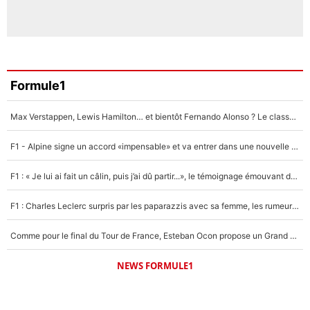
Formule1
Max Verstappen, Lewis Hamilton… et bientôt Fernando Alonso ? Le classement des pilotes les mieux payés en Formule 1 risque de changer !
F1 - Alpine signe un accord «impensable» et va entrer dans une nouvelle dimension : Grande nouvelle pour Pierre Gasly !
F1 : « Je lui ai fait un câlin, puis j’ai dû partir...», le témoignage émouvant de Max Verstappen sur sa fille
F1 : Charles Leclerc surpris par les paparazzis avec sa femme, les rumeurs étaient vraies !
Comme pour le final du Tour de France, Esteban Ocon propose un Grand Prix de Formule 1 à Paris : «Autour de l’Arc de Triomphe, ce serait génial» !
NEWS FORMULE1