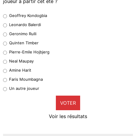
joueur à partir cet été ?
Geoffrey Kondogbia
Geoffrey Kondogbia
38%
Leonardo Balerdi
Leonardo Balerdi
Geronimo Rulli
32%
Quinten Timber
Geronimo Rulli
Pierre-Emile Hojbjerg
5%
Neal Maupay
Quinten Timber
Amine Harit
1%
Faris Moumbagna
Pierre-Emile Hojbjerg
Un autre joueur
9%
VOTER
Neal Maupay
4%
Voir les résultats
Amine Harit
3%