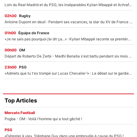
Loin du Real Madrid et du PSG, les inséparables Kylian Mbappé et Achraf Hakimi changent d'équipe le temps d'une journée !
02h30
Rugby
Antoine Dupont en deuil : Pendant ses vacances, la star du XV de France a perdu sa grand-mère
01h00
Équipe de France
«Je ne sais pas pourquoi j’ai dit ça...» : Kylian Mbappé raconte sa première rencontre avec Zinédine Zidane (et c’est très drôle)
00h00
OM
Départ de Roberto De Zerbi - Medhi Benatia s'est battu pendant six mois pour le retenir à l'OM, le PSG a été le naufrage de trop : «Je pars avec toi»
23h00
PSG
«Admets que tu t'es trompé sur Lucas Chevalier !» : Le débat sur le gardien du PSG vire au clash à l'After Foot
Top Articles
Mercato Football
Pogba - OM : Voilà l'homme qui a tout gâché !
PSG
«Détester à vie», Stéphane Guy dans une embrouille à cause du PSG !