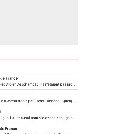
 de France
Zinédine Zidane et Didier Deschamps : «Ils n’étaient pas proches», les confidences d’un membre de l’équipe de France 1998 sur leur relation spéciale
Medhi Benatia s'est «senti trahi» par Pablo Longoria : Quelques semaines après son départ, l'ancien directeur de football de l'OM règle ses comptes
l
Des terrains de Ligue 1 au tribunal pour violences conjugales : Un arbitre français encourt une peine de 18 mois de prison !
 de France