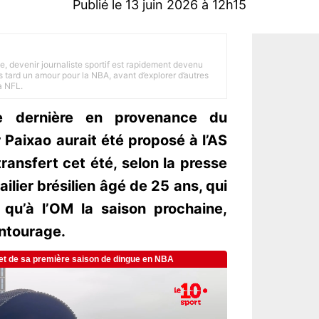
Publié le 13 juin 2026 à 12h15
e, devenir journaliste sportif est rapidement devenu
 tard un amour pour la NBA, avant d’explorer d’autres
a NFL.
ée dernière en provenance du
Paixao aurait été proposé à l’AS
ransfert cet été, selon la presse
’ailier brésilien âgé de 25 ans, qui
 qu’à l’OM la saison prochaine,
entourage.