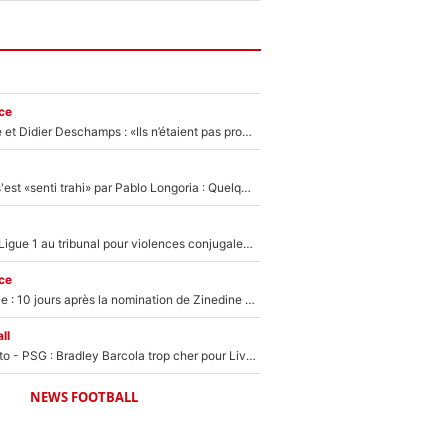
ce
Zinédine Zidane et Didier Deschamps : «Ils n’étaient pas proches», les confidences d’un membre de l’équipe de France 1998 sur leur relation spéciale
Medhi Benatia s'est «senti trahi» par Pablo Longoria : Quelques semaines après son départ, l'ancien directeur de football de l'OM règle ses comptes
Des terrains de Ligue 1 au tribunal pour violences conjugales : Un arbitre français encourt une peine de 18 mois de prison !
ce
Equipe de France : 10 jours après la nomination de Zinedine Zidane, c'est au tour de son fils de prendre un nouveau départ !
ll
EXCLU - Mercato - PSG : Bradley Barcola trop cher pour Liverpool
NEWS FOOTBALL