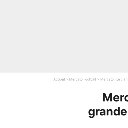
Accueil
Mercato Football
Mercato : Le clan
Merc
grande