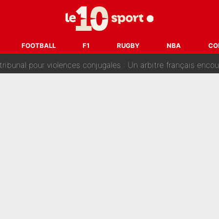
s : «Ils n’étaient pas proches», les confidences d’un membre de l’équipe d
 par Pablo Longoria : Quelques semaines après son départ, l'ancien directe
FOOTBALL
F1
RUGBY
NBA
CO
tribunal pour violences conjugales : Un arbitre français encou
après la nomination de Zinedine Zidane, c'est au tour de son fi
 et bientôt Fernando Alonso ? Le classement des pilotes les mieux p