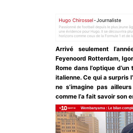
Hugo Chirossel
-
Journaliste
Passionné de football depuis le plus jeune âg
une évidence pour Hugo. Il se découvrira plus
horizons comme ceux de la Formule 1 et de l
Arrivé seulement l’ann
Feyenoord Rotterdam, Igor 
Rome dans l’optique d’un t
italienne. Ce qui a surpris l
ne s’imagine pas ailleurs
comme l’a fait savoir son 