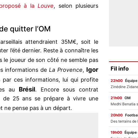
é proposé à la
Louve
, selon plusieurs
de quitter l’OM
rseillais attendraient 35M€, soit le
r l’été dernier. Reste à connaître les
is le joueur de son côté ne semble pas
Fil info
Igor
es informations de
La Provence
,
s par ces informations, lui qui profite
22h00
Équipe
Brésil
es au
. Encore sous contrat
âgé de 25 ans se prépare à vivre une
21h00
OM
t ne pense pas à un départ.
20h00
Footbal
19h00
Équipe