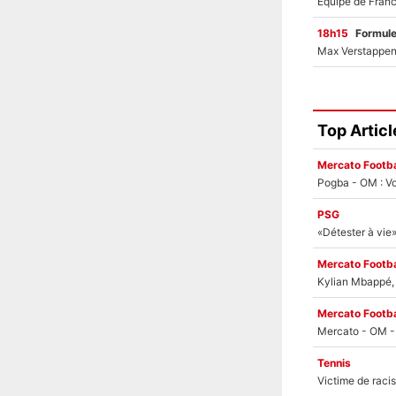
18h15
Formul
Top Articl
Mercato Footba
Pogba - OM : Vo
PSG
Mercato Footba
Kylian Mbappé, u
Mercato Footba
Tennis