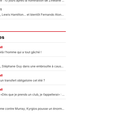
Equipe de France : 10 jours après la nomination de Zinedine Zidane, c'est au tour de son fils de prendre un nouveau départ !
e1
Max Verstappen, Lewis Hamilton… et bientôt Fernando Alonso ? Le classement des pilotes les mieux payés en Formule 1 risque de changer !
es
ll
ilà l'homme qui a tout gâché !
«Détester à vie», Stéphane Guy dans une embrouille à cause du PSG !
ll
n transfert obligatoire cet été ?
ll
Mercato - OM - «Dès que je prends un club, je t’appellerai» : La promesse de Marcelino au moment de claquer la porte
Victime de racisme contre Murray, Kyrgios pousse un énorme coup de gueule !