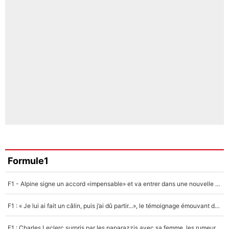
Formule1
F1 - Alpine signe un accord «impensable» et va entrer dans une nouvelle dimension : Grande nouvelle pour Pierre Gasly !
F1 : « Je lui ai fait un câlin, puis j’ai dû partir...», le témoignage émouvant de Max Verstappen sur sa fille
F1 : Charles Leclerc surpris par les paparazzis avec sa femme, les rumeurs étaient vraies !