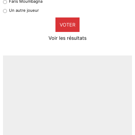
Faris Moumbagna
Pierre-Emile Hojbjerg
Un autre joueur
9%
VOTER
Neal Maupay
4%
Voir les résultats
Amine Harit
3%
Faris Moumbagna
4%
Un autre joueur
5%
1601 personnes ont participé aux votes.