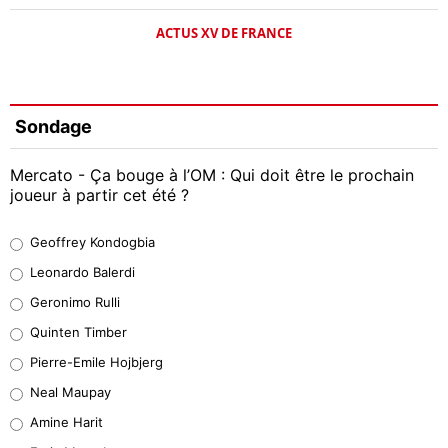
ACTUS XV DE FRANCE
Sondage
Mercato - Ça bouge à l’OM : Qui doit être le prochain
joueur à partir cet été ?
Geoffrey Kondogbia
Geoffrey Kondogbia
38%
Leonardo Balerdi
Leonardo Balerdi
Geronimo Rulli
32%
Quinten Timber
Geronimo Rulli
Pierre-Emile Hojbjerg
5%
Neal Maupay
Quinten Timber
Amine Harit
1%