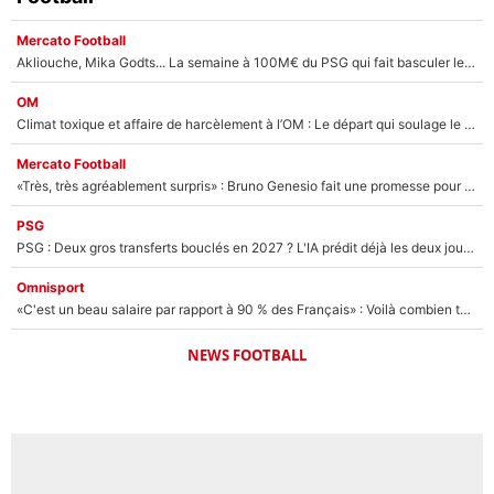
Mercato Football
Akliouche, Mika Godts... La semaine à 100M€ du PSG qui fait basculer le mercato du PSG !
OM
Climat toxique et affaire de harcèlement à l’OM : Le départ qui soulage le vestiaire de Bruno Genesio
Mercato Football
«Très, très agréablement surpris» : Bruno Genesio fait une promesse pour la suite du mercato de l’OM et rassure les supporters
PSG
PSG : Deux gros transferts bouclés en 2027 ? L'IA prédit déjà les deux joueurs qui pourraient rejoindre Luis Enrique !
Omnisport
«C'est un beau salaire par rapport à 90 % des Français» : Voilà combien touchait Nelson Monfort sur France Télévisions avant de rejoindre CNews
NEWS FOOTBALL