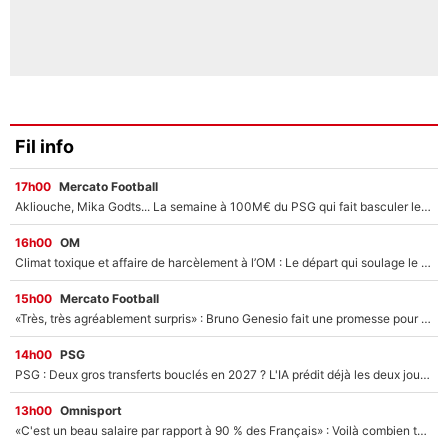
Fil info
17h00
Mercato Football
Akliouche, Mika Godts... La semaine à 100M€ du PSG qui fait basculer le mercato du PSG !
16h00
OM
Climat toxique et affaire de harcèlement à l’OM : Le départ qui soulage le vestiaire de Bruno Genesio
15h00
Mercato Football
«Très, très agréablement surpris» : Bruno Genesio fait une promesse pour la suite du mercato de l’OM et rassure les supporters
14h00
PSG
PSG : Deux gros transferts bouclés en 2027 ? L'IA prédit déjà les deux joueurs qui pourraient rejoindre Luis Enrique !
13h00
Omnisport
«C'est un beau salaire par rapport à 90 % des Français» : Voilà combien touchait Nelson Monfort sur France Télévisions avant de rejoindre CNews