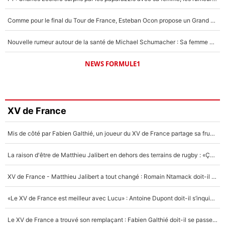
Comme pour le final du Tour de France, Esteban Ocon propose un Grand Prix de Formule 1 à Paris : «Autour de l’Arc de Triomphe, ce serait génial» !
Nouvelle rumeur autour de la santé de Michael Schumacher : Sa femme Corinna sort du silence
NEWS FORMULE1
XV de France
Mis de côté par Fabien Galthié, un joueur du XV de France partage sa frustration : «ils ne me l’ont pas dit tout de suite»
La raison d'être de Matthieu Jalibert en dehors des terrains de rugby : «Ça m'atteint autant que si tu touches à un membre de ma famille»
XV de France - Matthieu Jalibert a tout changé : Romain Ntamack doit-il s’inquiéter pour sa place à un an de la Coupe du monde ?
«Le XV de France est meilleur avec Lucu» : Antoine Dupont doit-il s’inquiéter pour sa place ?
Le XV de France a trouvé son remplaçant : Fabien Galthié doit-il se passer d'Antoine Dupont ?