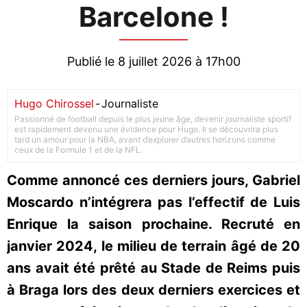
Barcelone !
Publié le 8 juillet 2026 à 17h00
Hugo Chirossel
-
Journaliste
Passionné de football depuis le plus jeune âge, devenir journaliste sportif
est rapidement devenu une évidence pour Hugo. Il se découvrira plus
tard un amour pour la NBA, avant d’explorer d’autres horizons comme
ceux de la Formule 1 et de la NFL.
Comme annoncé ces derniers jours, Gabriel
Moscardo n’intégrera pas l’effectif de Luis
Enrique la saison prochaine. Recruté en
janvier 2024, le milieu de terrain âgé de 20
ans avait été prêté au Stade de Reims puis
à Braga lors des deux derniers exercices et