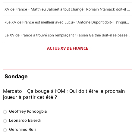
XV de France - Matthieu Jalibert a tout changé : Romain Ntamack doit-il s’inquiéter pour sa place à un an de la Coupe du monde ?
«Le XV de France est meilleur avec Lucu» : Antoine Dupont doit-il s’inquiéter pour sa place ?
Le XV de France a trouvé son remplaçant : Fabien Galthié doit-il se passer d'Antoine Dupont ?
ACTUS XV DE FRANCE
Sondage
Mercato - Ça bouge à l’OM : Qui doit être le prochain
joueur à partir cet été ?
Geoffrey Kondogbia
Geoffrey Kondogbia
38%
Leonardo Balerdi
Leonardo Balerdi
Geronimo Rulli
32%