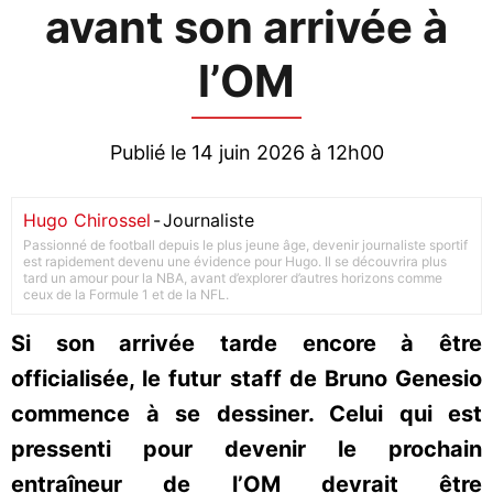
avant son arrivée à
l’OM
Publié le 14 juin 2026 à 12h00
Hugo Chirossel
-
Journaliste
Passionné de football depuis le plus jeune âge, devenir journaliste sportif
est rapidement devenu une évidence pour Hugo. Il se découvrira plus
tard un amour pour la NBA, avant d’explorer d’autres horizons comme
ceux de la Formule 1 et de la NFL.
Si son arrivée tarde encore à être
officialisée, le futur staff de Bruno Genesio
commence à se dessiner. Celui qui est
pressenti pour devenir le prochain
entraîneur de l’OM devrait être