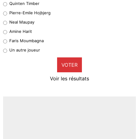
Quinten Timber
Geronimo Rulli
Pierre-Emile Hojbjerg
5%
Neal Maupay
Quinten Timber
Amine Harit
1%
Faris Moumbagna
Pierre-Emile Hojbjerg
Un autre joueur
9%
VOTER
Neal Maupay
4%
Voir les résultats
Amine Harit
3%
Faris Moumbagna
5%
Un autre joueur
5%