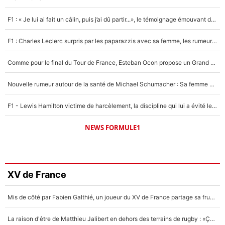
F1 : « Je lui ai fait un câlin, puis j’ai dû partir...», le témoignage émouvant de Max Verstappen sur sa fille
F1 : Charles Leclerc surpris par les paparazzis avec sa femme, les rumeurs étaient vraies !
Comme pour le final du Tour de France, Esteban Ocon propose un Grand Prix de Formule 1 à Paris : «Autour de l’Arc de Triomphe, ce serait génial» !
Nouvelle rumeur autour de la santé de Michael Schumacher : Sa femme Corinna sort du silence
F1 - Lewis Hamilton victime de harcèlement, la discipline qui lui a évité le pire : «J'aurais probablement mal tourné»
NEWS FORMULE1
XV de France
Mis de côté par Fabien Galthié, un joueur du XV de France partage sa frustration : «ils ne me l’ont pas dit tout de suite»
La raison d'être de Matthieu Jalibert en dehors des terrains de rugby : «Ça m'atteint autant que si tu touches à un membre de ma famille»