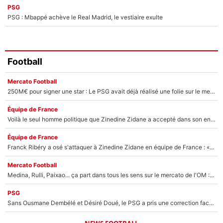
PSG
PSG : Mbappé achève le Real Madrid, le vestiaire exulte
Football
Mercato Football
250M€ pour signer une star : Le PSG avait déjà réalisé une folie sur le mercato bien avant Neymar !
Équipe de France
Voilà le seul homme politique que Zinedine Zidane a accepté dans son entourage : «Je garde un très bon souvenir de lui»
Équipe de France
Franck Ribéry a osé s'attaquer à Zinedine Zidane en équipe de France : «Je n'aurais jamais fait ça»
Mercato Football
Medina, Rulli, Paixao... ça part dans tous les sens sur le mercato de l'OM : Frank McCourt va enfin récupérer l'argent qu'il attend ?
PSG
Sans Ousmane Dembélé et Désiré Doué, le PSG a pris une correction face à Majorque : Luis Enrique attend avec impatience des renforts !