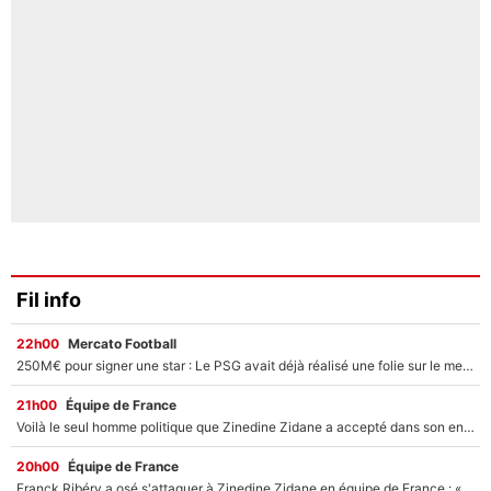
Fil info
22h00
Mercato Football
250M€ pour signer une star : Le PSG avait déjà réalisé une folie sur le mercato bien avant Neymar !
21h00
Équipe de France
Voilà le seul homme politique que Zinedine Zidane a accepté dans son entourage : «Je garde un très bon souvenir de lui»
20h00
Équipe de France
Franck Ribéry a osé s'attaquer à Zinedine Zidane en équipe de France : «Je n'aurais jamais fait ça»