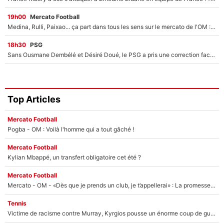
19h00
Mercato Football
Medina, Rulli, Paixao... ça part dans tous les sens sur le mercato de l'OM : Frank McCourt va enfin récupérer l'argent qu'il attend ?
18h30
PSG
Sans Ousmane Dembélé et Désiré Doué, le PSG a pris une correction face à Majorque : Luis Enrique attend avec impatience des renforts !
Top Articles
Mercato Football
Pogba - OM : Voilà l'homme qui a tout gâché !
Mercato Football
Kylian Mbappé, un transfert obligatoire cet été ?
Mercato Football
Mercato - OM - «Dès que je prends un club, je t’appellerai» : La promesse de Marcelino au moment de claquer la porte
Tennis
Victime de racisme contre Murray, Kyrgios pousse un énorme coup de gueule !