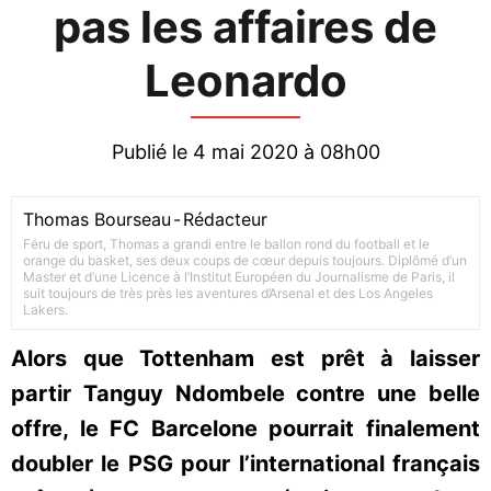
pas les affaires de
Leonardo
Publié le 4 mai 2020 à 08h00
Thomas Bourseau
-
Rédacteur
Féru de sport, Thomas a grandi entre le ballon rond du football et le
orange du basket, ses deux coups de cœur depuis toujours. Diplômé d’un
Master et d’une Licence à l’Institut Européen du Journalisme de Paris, il
suit toujours de très près les aventures d’Arsenal et des Los Angeles
Lakers.
Alors que Tottenham est prêt à laisser
partir Tanguy Ndombele contre une belle
offre, le FC Barcelone pourrait finalement
doubler le PSG pour l’international français