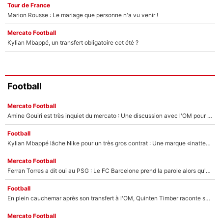
Tour de France
Marion Rousse : Le mariage que personne n'a vu venir !
Mercato Football
Kylian Mbappé, un transfert obligatoire cet été ?
Football
Mercato Football
Amine Gouiri est très inquiet du mercato : Une discussion avec l'OM pour acter son transfert !
Football
Kylian Mbappé lâche Nike pour un très gros contrat : Une marque «inattendue» va frapper très fort
Mercato Football
Ferran Torres a dit oui au PSG : Le FC Barcelone prend la parole alors qu'un transfert de l'attaquant espagnol prend forme
Football
En plein cauchemar après son transfert à l'OM, Quinten Timber raconte ses doutes après sa signature à Marseille
Mercato Football