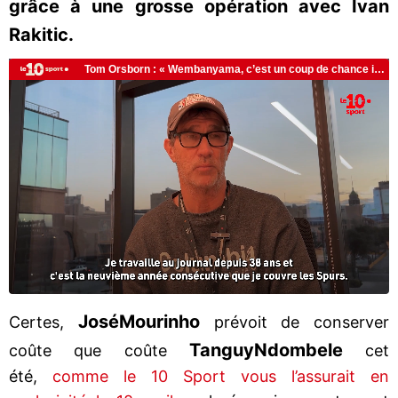
grâce à une grosse opération avec Ivan
Rakitic.
José
Mourinho
Certes,
prévoit de conserver
Tanguy
Ndombele
coûte que coûte
cet
été,
comme le 10 Sport vous l’assurait en