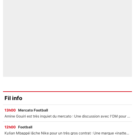
Fil info
13h00
Mercato Football
Amine Gouiri est très inquiet du mercato : Une discussion avec l'OM pour acter son transfert !
12h00
Football
Kylian Mbappé lâche Nike pour un très gros contrat : Une marque «inattendue» va frapper très fort