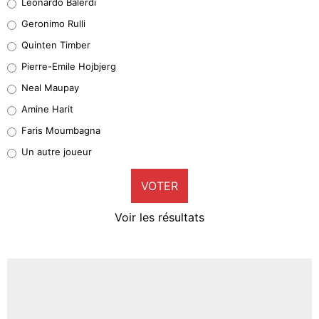
Leonardo Balerdi
Leonardo Balerdi
Geronimo Rulli
32%
Quinten Timber
Geronimo Rulli
Pierre-Emile Hojbjerg
5%
Neal Maupay
Quinten Timber
Amine Harit
1%
Faris Moumbagna
Pierre-Emile Hojbjerg
Un autre joueur
9%
VOTER
Neal Maupay
4%
Voir les résultats
Amine Harit
3%
Faris Moumbagna
4%
Un autre joueur