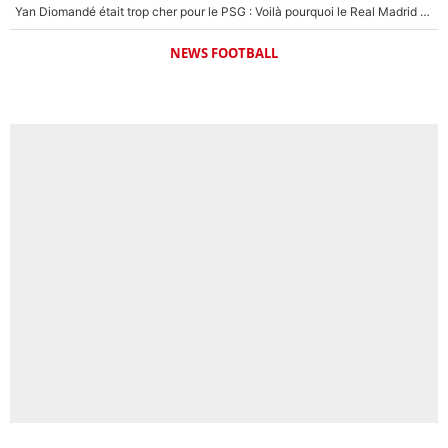
Yan Diomandé était trop cher pour le PSG : Voilà pourquoi le Real Madrid a accepté de payer la somme record de 140M€ pour boucler son transfert !
NEWS FOOTBALL