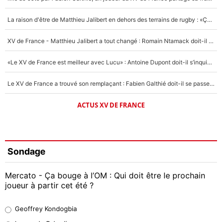
La raison d'être de Matthieu Jalibert en dehors des terrains de rugby : «Ça m'atteint autant que si tu touches à un membre de ma famille»
XV de France - Matthieu Jalibert a tout changé : Romain Ntamack doit-il s’inquiéter pour sa place à un an de la Coupe du monde ?
«Le XV de France est meilleur avec Lucu» : Antoine Dupont doit-il s’inquiéter pour sa place ?
Le XV de France a trouvé son remplaçant : Fabien Galthié doit-il se passer d'Antoine Dupont ?
ACTUS XV DE FRANCE
Sondage
Mercato - Ça bouge à l’OM : Qui doit être le prochain
joueur à partir cet été ?
Geoffrey Kondogbia
Geoffrey Kondogbia
38%