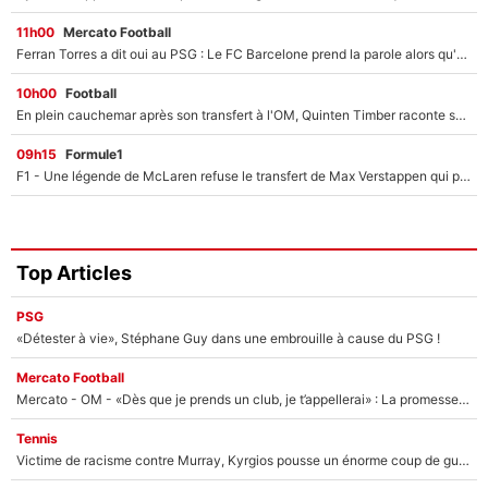
11h00
Mercato Football
Ferran Torres a dit oui au PSG : Le FC Barcelone prend la parole alors qu'un transfert de l'attaquant espagnol prend forme
10h00
Football
En plein cauchemar après son transfert à l'OM, Quinten Timber raconte ses doutes après sa signature à Marseille
09h15
Formule1
F1 - Une légende de McLaren refuse le transfert de Max Verstappen qui pourrait «faire des vagues» et plomber l'ambiance dans l'équipe
Top Articles
PSG
«Détester à vie», Stéphane Guy dans une embrouille à cause du PSG !
Mercato Football
Mercato - OM - «Dès que je prends un club, je t’appellerai» : La promesse de Marcelino au moment de claquer la porte
Tennis
Victime de racisme contre Murray, Kyrgios pousse un énorme coup de gueule !