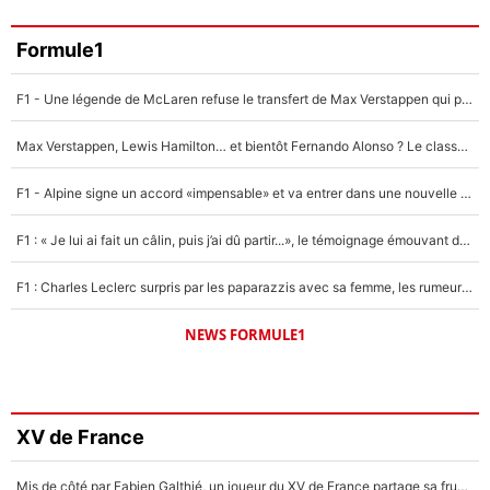
Formule1
F1 - Une légende de McLaren refuse le transfert de Max Verstappen qui pourrait «faire des vagues» et plomber l'ambiance dans l'équipe
Max Verstappen, Lewis Hamilton… et bientôt Fernando Alonso ? Le classement des pilotes les mieux payés en Formule 1 risque de changer !
F1 - Alpine signe un accord «impensable» et va entrer dans une nouvelle dimension : Grande nouvelle pour Pierre Gasly !
F1 : « Je lui ai fait un câlin, puis j’ai dû partir...», le témoignage émouvant de Max Verstappen sur sa fille
F1 : Charles Leclerc surpris par les paparazzis avec sa femme, les rumeurs étaient vraies !
NEWS FORMULE1
XV de France
Mis de côté par Fabien Galthié, un joueur du XV de France partage sa frustration : «ils ne me l’ont pas dit tout de suite»