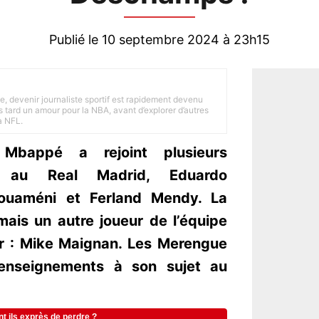
Publié le 10 septembre 2024 à 23h15
e, devenir journaliste sportif est rapidement devenu
 tard un amour pour la NBA, avant d’explorer d’autres
a NFL.
Mbappé a rejoint plusieurs
is au Real Madrid, Eduardo
houaméni et Ferland Mendy. La
ais un autre joueur de l’équipe
r : Mike Maignan. Les Merengue
renseignements à son sujet au