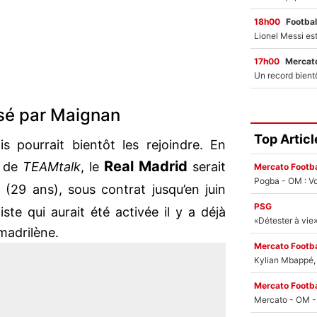
18h00
Footbal
17h00
Mercato
ssé par Maignan
Top Articl
is pourrait bientôt les rejoindre. En
Real Madrid
s de
TEAMtalk
, le
serait
Mercato Footba
Pogba - OM : Vo
n
(29 ans), sous contrat jusqu’en juin
PSG
iste qui aurait été activée il y a déjà
 madrilène.
Mercato Footba
Kylian Mbappé, u
Mercato Footba