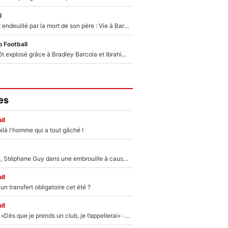
l
Lionel Messi est endeuillé par la mort de son père : Vie à Barcelone, transfert au PSG... voilà comment Jorge Messi a joué un rôle essentiel dans sa carrière !
 Football
Un record bientôt explosé grâce à Bradley Barcola et Ibrahim Mbaye : Le PSG sur le point de réaliser un mercato historique ?
es
ll
ilà l'homme qui a tout gâché !
«Détester à vie», Stéphane Guy dans une embrouille à cause du PSG !
ll
n transfert obligatoire cet été ?
ll
Mercato - OM - «Dès que je prends un club, je t’appellerai» : La promesse de Marcelino au moment de claquer la porte