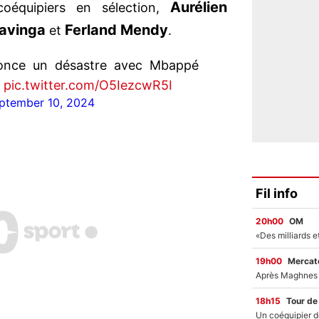
Aurélien
coéquipiers en sélection,
avinga
Ferland Mendy
et
.
nonce un désastre avec Mbappé
pic.twitter.com/O5IezcwR5I
ptember 10, 2024
Fil info
20h00
OM
19h00
Mercato
18h15
Tour de