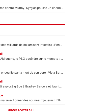
Victime de racisme contre Murray, Kyrgios pousse un énorme coup de gueule !
«Des milliards et des milliards de dollars sont investis» : Pendant que l'OM est en pleine crise financière, Frank McCourt lance un nouveau projet à 260M€ !
ll
Après Maghnes Akliouche, le PSG accèlère sur le mercato : Voilà les deux nouvelles recrues qui vont signer la semaine prochaine ?
Lionel Messi est endeuillé par la mort de son père : Vie à Barcelone, transfert au PSG... voilà comment Jorge Messi a joué un rôle essentiel dans sa carrière !
ll
Un record bientôt explosé grâce à Bradley Barcola et Ibrahim Mbaye : Le PSG sur le point de réaliser un mercato historique ?
ce
Zinédine Zidane va sélectionner des nouveaux joueurs : L’IA dévoile les 5 cracks qui pourraient rapidement le rejoindre en équipe de France !
NEWS FOOTBALL