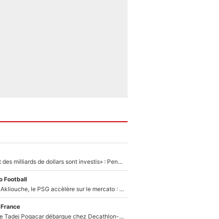
«Des milliards et des milliards de dollars sont investis» : Pendant que l'OM est en pleine crise financière, Frank McCourt lance un nouveau projet à 260M€ !
 Football
Après Maghnes Akliouche, le PSG accèlère sur le mercato : Voilà les deux nouvelles recrues qui vont signer la semaine prochaine ?
 France
Un coéquipier de Tadej Pogacar débarque chez Decathlon-CMA CGM pour épauler Paul Seixas : «Mes meilleures années sont à venir»