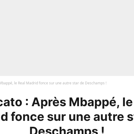
Mbappé, le Real Madrid fonce sur une autre star de Deschamps !
ato : Après Mbappé, le
d fonce sur une autre s
Deschamps !