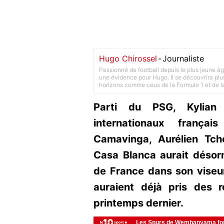
Hugo Chirossel
-
Journaliste
Passionné de football depuis le plus jeune âg
une évidence pour Hugo. Il se découvrira plus
horizons comme ceux de la Formule 1 et de l
Parti du PSG, Kylian 
internationaux frança
Camavinga, Aurélien Tc
Casa Blanca aurait désorm
de France dans son viseu
auraient déjà pris des 
printemps dernier.