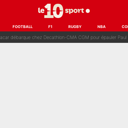
dollars sont investis» : Pendant que l'OM est en pleine crise financière, Fran
SG accèlère sur le mercato : Voilà les deux nouvelles recrues qui
FOOTBALL
F1
RUGBY
NBA
CO
r débarque chez Decathlon-CMA CGM pour épauler Paul Seixas : «M
rt de son père : Vie à Barcelone, transfert au PSG... voilà comment Jorge Messi
âce à Bradley Barcola et Ibrahim Mbaye : Le PSG sur le point de