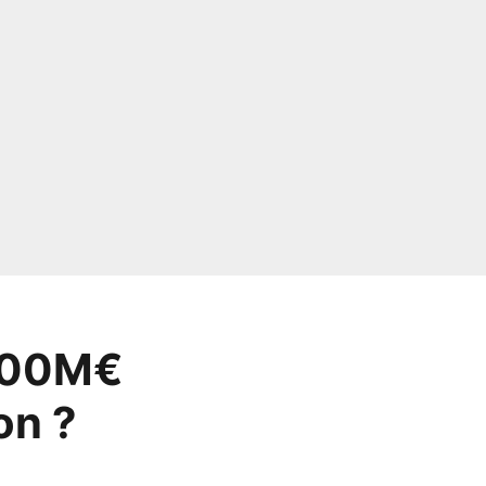
 200M€
on ?