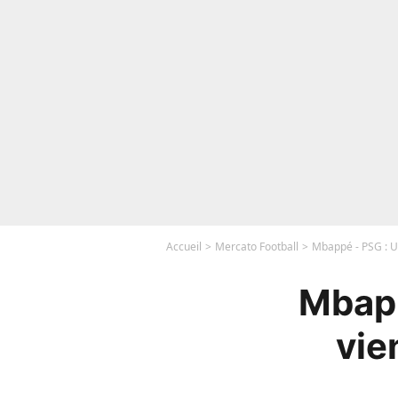
Accueil
Mercato Football
Mbappé - PSG : U
Mbapp
vie