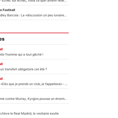
Tour de France - Échec sur échec, voilà ce que l’avenir réserve à Paul Seixas : «Tant qu’il y aura un Pogacar comme celui-là...»
o Football
Transfert de Bradley Barcola : La «discussion un peu lunaire» qui l'a convaincu de quitter le PSG, son entourage est pointé du doigt
es
ll
ilà l'homme qui a tout gâché !
ll
n transfert obligatoire cet été ?
ll
Mercato - OM - «Dès que je prends un club, je t’appellerai» : La promesse de Marcelino au moment de claquer la porte
Victime de racisme contre Murray, Kyrgios pousse un énorme coup de gueule !
hève le Real Madrid, le vestiaire exulte