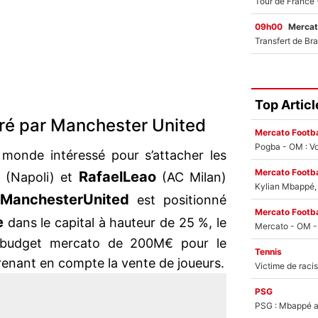
09h00
Mercat
Top Articl
ré par Manchester United
Mercato Footba
Pogba - OM : Vo
u monde intéressé pour s’attacher les
Mercato Footba
Rafael
Leao
(Napoli) et
(AC Milan)
Kylian Mbappé, u
Manchester
United
,
est positionné
Mercato Footba
e
dans le capital à hauteur de 25 %, le
 budget mercato de 200M€ pour le
Tennis
enant en compte la vente de joueurs.
PSG
PSG : Mbappé ac