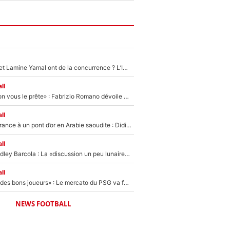
Kylian Mbappé et Lamine Yamal ont de la concurrence ? L’IA annonce les 5 joueurs qui vont dominer le football dans les années à venir !
ll
«On l’achète et on vous le prête» : Fabrizio Romano dévoile déjà la stratégie du PSG avec le transfert de Zion Suzuki !
ll
De l’équipe de France à un pont d’or en Arabie saoudite : Didier Deschamps a donné sa réponse !
ll
Transfert de Bradley Barcola : La «discussion un peu lunaire» qui l'a convaincu de quitter le PSG, son entourage est pointé du doigt
ll
«Ça peut attirer des bons joueurs» : Le mercato du PSG va faire des victimes dans l'effectif de Luis Enrique ?
NEWS FOOTBALL