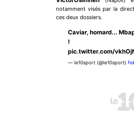
Victor
Osimhen
(Napoli) 
notamment visés par la directi
ces deux dossiers.
Caviar, homard... Mba
! https://t
pic.twitter.com/vkhO
— le10sport (@le10sport)
Fe