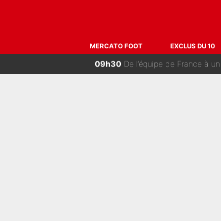
11h00
Kylian Mbappé et Lamine Yamal o
10h00
«On l’achète et on vous le 
MERCATO FOOT
EXCLUS DU 10
09h30
De l’équipe de France à un
09h17
Tour de France - Échec sur éc
09h00
Transfert de Bradley Barcola 