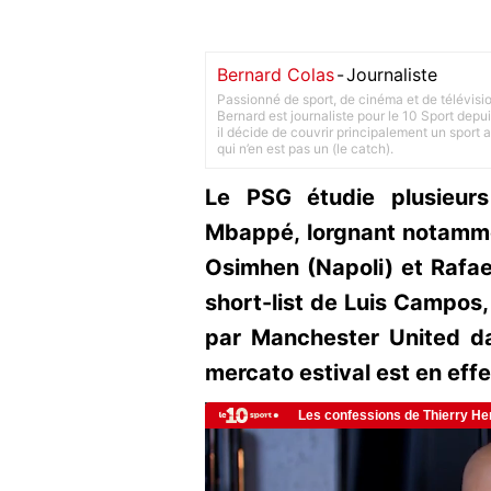
Bernard Colas
-
Journaliste
Passionné de sport, de cinéma et de télévisi
Bernard est journaliste pour le 10 Sport depu
il décide de couvrir principalement un sport adu
qui n’en est pas un (le catch).
Le PSG étudie plusieurs
Mbappé, lorgnant notammen
Osimhen (Napoli) et Rafael
short-list de Luis Campos,
par Manchester United da
mercato estival est en eff