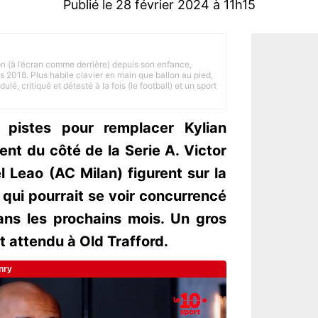
Publié le 28 février 2024 à 11h15
on (à l’écran comme derrière) depuis son enfance,
is 2018. Plus habile clavier en main que ballon au pied,
lé, critiqué et détesté à la fois (le football) et un sport
 pistes pour remplacer Kylian
t du côté de la Serie A. Victor
 Leao (AC Milan) figurent sur la
 qui pourrait se voir concurrencé
ns les prochains mois. Un gros
et attendu à Old Trafford.