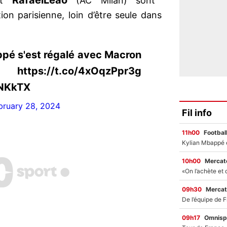
Rafael
Leao
et
(AC Milan) sont
on parisienne, loin d’être seule dans
ppé s'est régalé avec Macron
.co/4xOqzPpr3g
jNKkTX
bruary 28, 2024
Fil info
11h00
Footbal
10h00
Mercato
09h30
Mercat
09h17
Omnisp