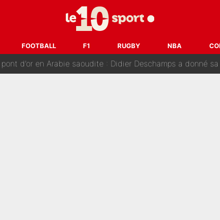
nt de la concurrence ? L’IA annonce les 5 joueurs qui vont dominer 
prête» : Fabrizio Romano dévoile déjà la stratégie du PSG avec
FOOTBALL
F1
RUGBY
NBA
CO
 pont d’or en Arabie saoudite : Didier Deschamps a donné sa
hec, voilà ce que l’avenir réserve à Paul Seixas : «Tant qu’il y
: La «discussion un peu lunaire» qui l'a convaincu de quitter le PS