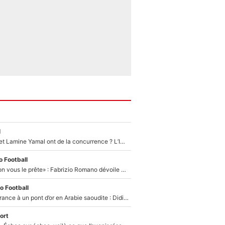
l
Kylian Mbappé et Lamine Yamal ont de la concurrence ? L’IA annonce les 5 joueurs qui vont dominer le football dans les années à venir !
 Football
«On l’achète et on vous le prête» : Fabrizio Romano dévoile déjà la stratégie du PSG avec le transfert de Zion Suzuki !
o Football
De l’équipe de France à un pont d’or en Arabie saoudite : Didier Deschamps a donné sa réponse !
ort