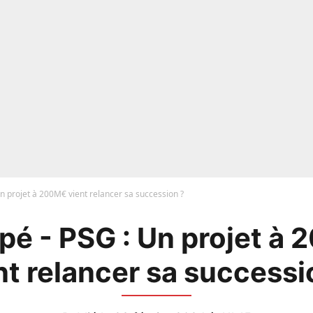
n projet à 200M€ vient relancer sa succession ?
é - PSG : Un projet à
nt relancer sa successi