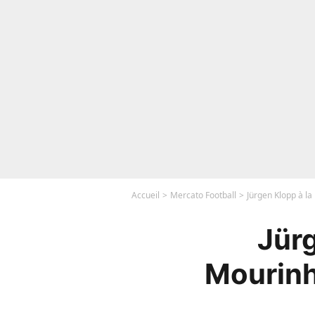
Accueil
Mercato Football
Jürgen Klopp à la
Jürg
Mourinho