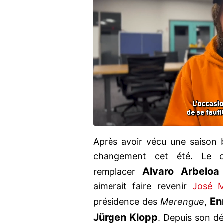
Après avoir vécu une saison 
changement cet été. Le c
Alvaro Arbeloa
remplacer
aimerait faire revenir
José M
En
présidence des
Merengue
,
Jürgen Klopp
. Depuis son d