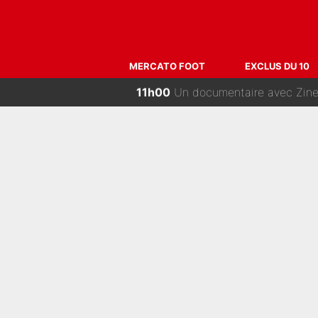
13h00
Ferran Torres a pris sa déc
12h00
Suzuki recruté, Chevalier veut 
MERCATO FOOT
EXCLUS DU 10
11h00
Un documentaire avec Zinedine Zidane :
10h00
Le PSG comme seule option apr
09h15
«Le budget a augmenté» : Decathl