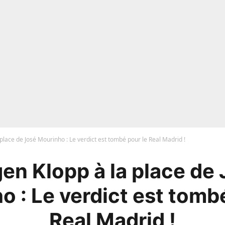
 place de José Mourinho : Le verdict est tombé pour le Real Madrid !
en Klopp à la place de
 : Le verdict est tomb
Real Madrid !