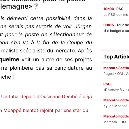
Allemagne» ?
10h00
PSG
is démenti cette possibilité dans la
09h15
Tour de
ne serais pas surpris de voir Jürgen
at pour le poste de sélectionneur de
mann s’en va à la fin de la Coupe du
urnaliste spécialiste du mercato. Après
Top Articl
iquelme
voit un autre de ses projets
la ne plombera pas sa candidature au
Mercato Footba
Pogba - OM : Vo
nche !
PSG
i : Un futur départ d’Ousmane Dembélé déjà
Mercato Footba
Kylian Mbappé, u
an Mbappé bientôt rejoint par une star du
Mercato Footba