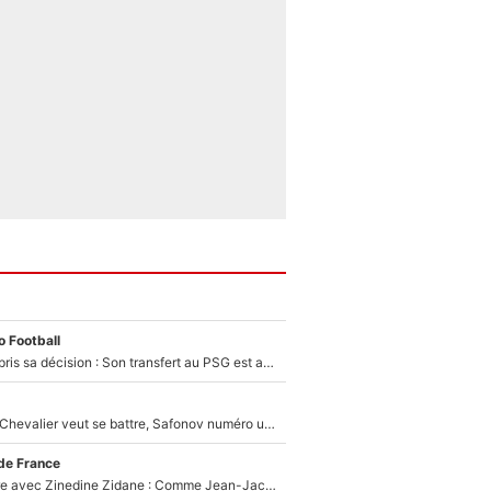
 Football
Ferran Torres a pris sa décision : Son transfert au PSG est annoncé en Espagne !
Suzuki recruté, Chevalier veut se battre, Safonov numéro un… Le PSG se lance encore dans un gros chantier pour le poste de gardien de but
de France
Un documentaire avec Zinedine Zidane : Comme Jean-Jacques Goldman et Mylène Farmer, le nouveau sélectionneur de l'équipe de France a recalé une journaliste très connue