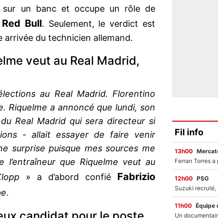
 sur un banc et occupe un rôle de
Red Bull
z
. Seulement, le verdict est
 arrivée du technicien allemand.
elme veut au Real Madrid,
lections au Real Madrid. Florentino
e. Riquelme a annoncé que lundi, son
du Real Madrid qui sera directeur si
Fil info
ons - allait essayer de faire venir
une surprise puisque mes sources me
13h00
Mercato
 l’entraîneur que Riquelme veut au
Fabrizio
Klopp
» a d’abord confié
12h00
PSG
be
.
11h00
Équipe 
eux candidat pour le poste