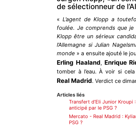
de sélectionneur de l’
«
L’agent de Klopp a toutefo
foulée. Je comprends que je 
Klopp être un sérieux candid
l’Allemagne si Julian Nagels
monde
» a ensuite ajouté le jo
Erling Haaland
Enrique R
,
tomber à l’eau. À voir si ce
Real Madrid
. Verdict ce dima
Articles liés
Transfert d’Eli Junior Kroup
anticipé par le PSG ?
Mercato - Real Madrid : Kyli
PSG ?