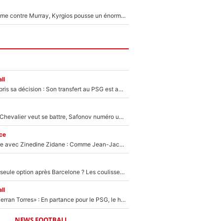
Victime de racisme contre Murray, Kyrgios pousse un énorme coup de gueule !
ll
Ferran Torres a pris sa décision : Son transfert au PSG est annoncé en Espagne !
Suzuki recruté, Chevalier veut se battre, Safonov numéro un… Le PSG se lance encore dans un gros chantier pour le poste de gardien de but
ce
Un documentaire avec Zinedine Zidane : Comme Jean-Jacques Goldman et Mylène Farmer, le nouveau sélectionneur de l'équipe de France a recalé une journaliste très connue
Le PSG comme seule option après Barcelone ? Les coulisses de la signature historique de Lionel Messi sont révélées au grand jour !
ll
«Le suicide de Ferran Torres» : En partance pour le PSG, le héros de la finale de la Coupe du monde s'attire les foudres de la presse espagnole !
NEWS FOOTBALL