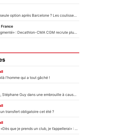
Le PSG comme seule option après Barcelone ? Les coulisses de la signature historique de Lionel Messi sont révélées au grand jour !
 France
«Le budget a augmenté» : Decathlon-CMA CGM recrute plusieurs coureurs pour offrir à Paul Seixas une équipe pour gagner le Tour de France 2027
es
ll
ilà l'homme qui a tout gâché !
«Détester à vie», Stéphane Guy dans une embrouille à cause du PSG !
ll
n transfert obligatoire cet été ?
ll
Mercato - OM - «Dès que je prends un club, je t’appellerai» : La promesse de Marcelino au moment de claquer la porte