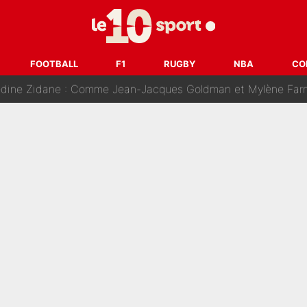
ision : Son transfert au PSG est annoncé en Espagne !
se battre, Safonov numéro un… Le PSG se lance encore dans un gros ch
FOOTBALL
F1
RUGBY
NBA
CO
 Comme Jean-Jacques Goldman et Mylène Farmer, le nouveau sélectionneur de l'équipe 
ès Barcelone ? Les coulisses de la signature historique de Lionel 
on-CMA CGM recrute plusieurs coureurs pour offrir à Paul Seixas une équ