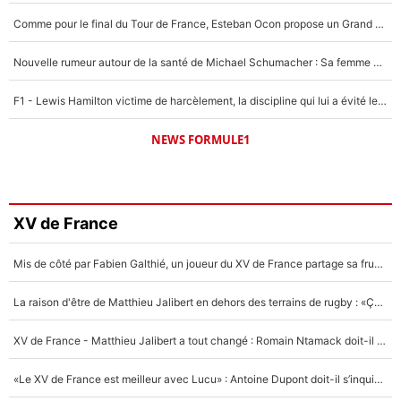
Comme pour le final du Tour de France, Esteban Ocon propose un Grand Prix de Formule 1 à Paris : «Autour de l’Arc de Triomphe, ce serait génial» !
Nouvelle rumeur autour de la santé de Michael Schumacher : Sa femme Corinna sort du silence
F1 - Lewis Hamilton victime de harcèlement, la discipline qui lui a évité le pire : «J'aurais probablement mal tourné»
NEWS FORMULE1
XV de France
Mis de côté par Fabien Galthié, un joueur du XV de France partage sa frustration : «ils ne me l’ont pas dit tout de suite»
La raison d'être de Matthieu Jalibert en dehors des terrains de rugby : «Ça m'atteint autant que si tu touches à un membre de ma famille»
XV de France - Matthieu Jalibert a tout changé : Romain Ntamack doit-il s’inquiéter pour sa place à un an de la Coupe du monde ?
«Le XV de France est meilleur avec Lucu» : Antoine Dupont doit-il s’inquiéter pour sa place ?