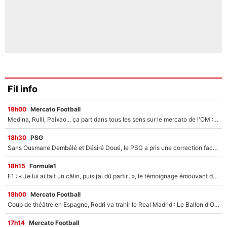
Fil info
19h00
Mercato Football
Medina, Rulli, Paixao... ça part dans tous les sens sur le mercato de l'OM : Frank McCourt va enfin récupérer l'argent qu'il attend ?
18h30
PSG
Sans Ousmane Dembélé et Désiré Doué, le PSG a pris une correction face à Majorque : Luis Enrique attend avec impatience des renforts !
18h15
Formule1
F1 : « Je lui ai fait un câlin, puis j’ai dû partir...», le témoignage émouvant de Max Verstappen sur sa fille
18h00
Mercato Football
Coup de théâtre en Espagne, Rodri va trahir le Real Madrid : Le Ballon d'Or a choisi de signer au FC Barcelone !
17h14
Mercato Football