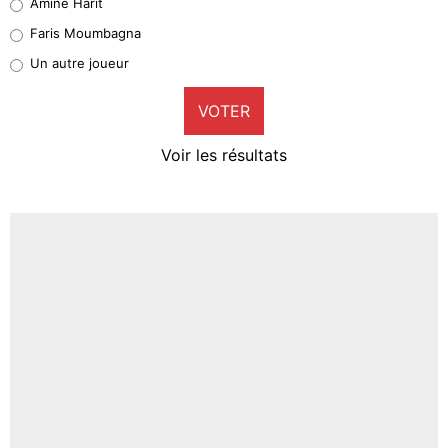
Amine Harit
1%
Faris Moumbagna
Pierre-Emile Hojbjerg
Un autre joueur
9%
VOTER
Neal Maupay
4%
Voir les résultats
Amine Harit
3%
Faris Moumbagna
5%
Un autre joueur
5%
1519 personnes ont participé aux votes.