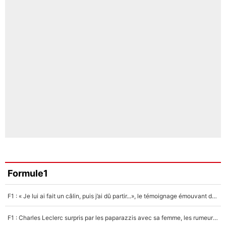
Formule1
F1 : « Je lui ai fait un câlin, puis j’ai dû partir...», le témoignage émouvant de Max Verstappen sur sa fille
F1 : Charles Leclerc surpris par les paparazzis avec sa femme, les rumeurs étaient vraies !