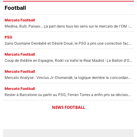
Football
Mercato Football
Medina, Rulli, Paixao... ça part dans tous les sens sur le mercato de l'OM : Frank McCourt va enfin récupérer l'argent qu'il attend ?
PSG
Sans Ousmane Dembélé et Désiré Doué, le PSG a pris une correction face à Majorque : Luis Enrique attend avec impatience des renforts !
Mercato Football
Coup de théâtre en Espagne, Rodri va trahir le Real Madrid : Le Ballon d'Or a choisi de signer au FC Barcelone !
Mercato Football
Mercato Analyse : Vincius Jr-Diomandé, la logique derrière la concordance des temps
Mercato Football
Rester à Barcelone ou partir au PSG, Ferran Torres a enfin pris sa décision : La course contre la montre est lancée !
NEWS FOOTBALL