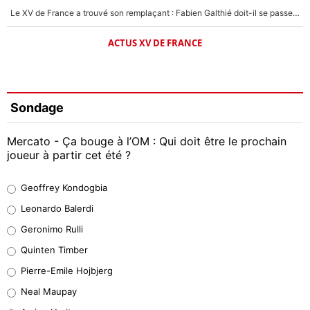
Le XV de France a trouvé son remplaçant : Fabien Galthié doit-il se passer d'Antoine Dupont ?
ACTUS XV DE FRANCE
Sondage
Mercato - Ça bouge à l’OM : Qui doit être le prochain
joueur à partir cet été ?
Geoffrey Kondogbia
Geoffrey Kondogbia
38%
Leonardo Balerdi
Leonardo Balerdi
Geronimo Rulli
32%
Quinten Timber
Geronimo Rulli
Pierre-Emile Hojbjerg
5%
Neal Maupay
Quinten Timber