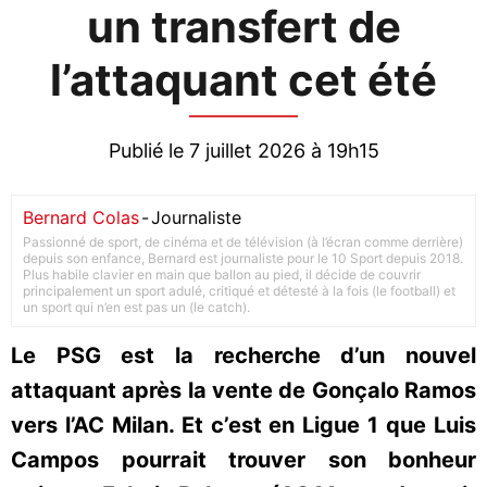
un transfert de
l’attaquant cet été
Publié le 7 juillet 2026 à 19h15
Bernard Colas
-
Journaliste
Passionné de sport, de cinéma et de télévision (à l’écran comme derrière)
depuis son enfance, Bernard est journaliste pour le 10 Sport depuis 2018.
Plus habile clavier en main que ballon au pied, il décide de couvrir
principalement un sport adulé, critiqué et détesté à la fois (le football) et
un sport qui n’en est pas un (le catch).
Le PSG est la recherche d’un nouvel
attaquant après la vente de Gonçalo Ramos
vers l’AC Milan. Et c’est en Ligue 1 que Luis
Campos pourrait trouver son bonheur