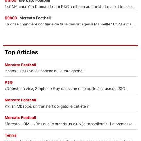
01h00
Mercato Football
140M€ pour Yan Diomandé : Le PSG a dit non au transfert qui bat tous les records sur le mercato
00h00
Mercato Football
La crise financière continue de faire des ravages à Marseille : L’OM a placé 12 joueurs sur le marché des transferts… et ça pourrait lui rapporter près de 100M€ !
Top Articles
Mercato Football
Pogba - OM : Voilà l'homme qui a tout gâché !
PSG
«Détester à vie», Stéphane Guy dans une embrouille à cause du PSG !
Mercato Football
Kylian Mbappé, un transfert obligatoire cet été ?
Mercato Football
Mercato - OM - «Dès que je prends un club, je t’appellerai» : La promesse de Marcelino au moment de claquer la porte
Tennis