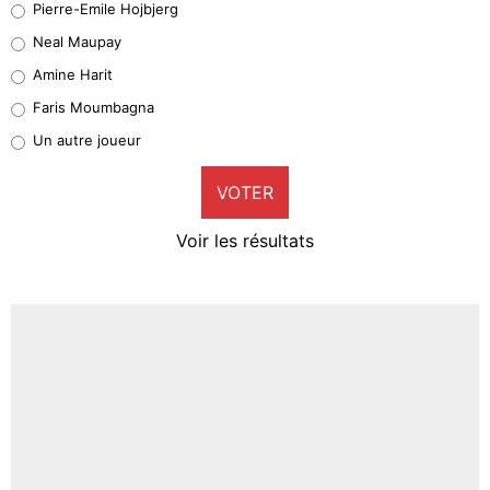
Pierre-Emile Hojbjerg
5%
Neal Maupay
Quinten Timber
Amine Harit
1%
Faris Moumbagna
Pierre-Emile Hojbjerg
Un autre joueur
9%
VOTER
Neal Maupay
4%
Voir les résultats
Amine Harit
3%
Faris Moumbagna
5%
Un autre joueur
5%
1542 personnes ont participé aux votes.