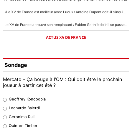
«Le XV de France est meilleur avec Lucu» : Antoine Dupont doit-il s’inquiéter pour sa place ?
Le XV de France a trouvé son remplaçant : Fabien Galthié doit-il se passer d'Antoine Dupont ?
ACTUS XV DE FRANCE
Sondage
Mercato - Ça bouge à l’OM : Qui doit être le prochain
joueur à partir cet été ?
Geoffrey Kondogbia
Geoffrey Kondogbia
38%
Leonardo Balerdi
Leonardo Balerdi
Geronimo Rulli
32%
Quinten Timber
Geronimo Rulli