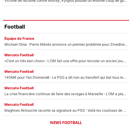
Victime de racisme contre Murray, Kyrgios pousse un énorme coup de gueule !
Football
Équipe de France
Michael Olise : Pierre Ménès annonce un premier problème pour Zinedine Zidane en équipe de France
Mercato Football
«C’est un très bon choix» : L'OM fait une offre pour recruter un ancien joueur du PSG... et c'est validé dans l'After Foot !
Mercato Football
140M€ pour Yan Diomandé : Le PSG a dit non au transfert qui bat tous les records sur le mercato
Mercato Football
La crise financière continue de faire des ravages à Marseille : L’OM a placé 12 joueurs sur le marché des transferts… et ça pourrait lui rapporter près de 100M€ !
Mercato Football
Maghnes Akliouche raconte sa signature au PSG : Voilà les coulisses de son transfert de rêve à 50M€
NEWS FOOTBALL