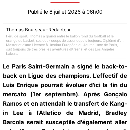
Publié le 8 juillet 2026 à 06h00
Thomas Bourseau
-
Rédacteur
Féru de sport, Thomas a grandi entre le ballon rond du football et le
orange du basket, ses deux coups de cœur depuis toujours. Diplômé d’un
Master et d’une Licence à l’Institut Européen du Journalisme de Paris, il
suit toujours de très près les aventures d’Arsenal et des Los Angeles
Lakers.
Le Paris Saint-Germain a signé le back-to-
back en Ligue des champions. L'effectif de
Luis Enrique pourrait évoluer d'ici la fin du
mercato (1er septembre). Après Gonçalo
Ramos et en attendait le transfert de Kang-
in Lee à l'Atletico de Madrid, Bradley
Barcola serait susceptile d'également aller