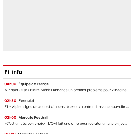
Fil info
04h00
Équipe de France
Michael Olise : Pierre Ménès annonce un premier problème pour Zinedine Zidane en équipe de France
02h30
Formule1
F1 - Alpine signe un accord «impensable» et va entrer dans une nouvelle dimension : Grande nouvelle pour Pierre Gasly !
02h00
Mercato Football
«C’est un très bon choix» : L'OM fait une offre pour recruter un ancien joueur du PSG... et c'est validé dans l'After Foot !