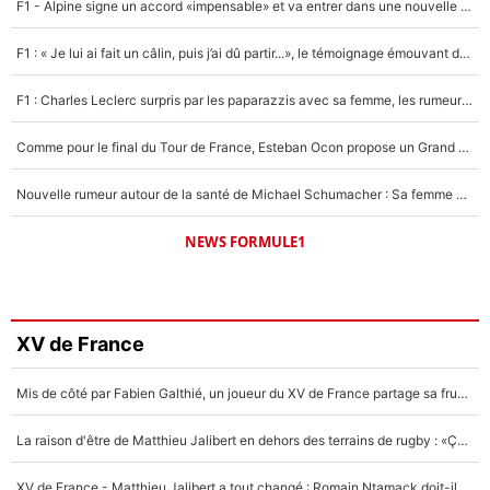
F1 - Alpine signe un accord «impensable» et va entrer dans une nouvelle dimension : Grande nouvelle pour Pierre Gasly !
F1 : « Je lui ai fait un câlin, puis j’ai dû partir...», le témoignage émouvant de Max Verstappen sur sa fille
F1 : Charles Leclerc surpris par les paparazzis avec sa femme, les rumeurs étaient vraies !
Comme pour le final du Tour de France, Esteban Ocon propose un Grand Prix de Formule 1 à Paris : «Autour de l’Arc de Triomphe, ce serait génial» !
Nouvelle rumeur autour de la santé de Michael Schumacher : Sa femme Corinna sort du silence
NEWS FORMULE1
XV de France
Mis de côté par Fabien Galthié, un joueur du XV de France partage sa frustration : «ils ne me l’ont pas dit tout de suite»
La raison d'être de Matthieu Jalibert en dehors des terrains de rugby : «Ça m'atteint autant que si tu touches à un membre de ma famille»
XV de France - Matthieu Jalibert a tout changé : Romain Ntamack doit-il s’inquiéter pour sa place à un an de la Coupe du monde ?