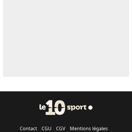
5%
Un autre joueur
5%
1551 personnes ont participé aux votes.
Contact
CGU
CGV
Mentions légales