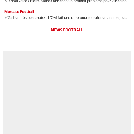
Michael Olise : Pierre Ménès annonce un premier problème pour Zinedine Zidane en équipe de France
Mercato Football
«C’est un très bon choix» : L'OM fait une offre pour recruter un ancien joueur du PSG... et c'est validé dans l'After Foot !
NEWS FOOTBALL