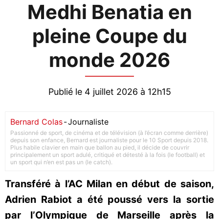
Medhi Benatia en
pleine Coupe du
monde 2026
Publié le 4 juillet 2026 à 12h15
Bernard Colas
-
Journaliste
Passionné de sport, de cinéma et de télévision (à l’écran comme derrière)
depuis son enfance, Bernard est journaliste pour le 10 Sport depuis 2018.
Plus habile clavier en main que ballon au pied, il décide de couvrir
principalement un sport adulé, critiqué et détesté à la fois (le football) et
un sport qui n’en est pas un (le catch).
Transféré à l’AC Milan en début de saison,
Adrien Rabiot a été poussé vers la sortie
par l’Olympique de Marseille après la