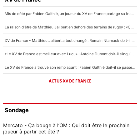
Mis de côté par Fabien Galthié, un joueur du XV de France partage sa frustration : «ils ne me l’ont pas dit tout de suite»
La raison d'être de Matthieu Jalibert en dehors des terrains de rugby : «Ça m'atteint autant que si tu touches à un membre de ma famille»
XV de France - Matthieu Jalibert a tout changé : Romain Ntamack doit-il s’inquiéter pour sa place à un an de la Coupe du monde ?
«Le XV de France est meilleur avec Lucu» : Antoine Dupont doit-il s’inquiéter pour sa place ?
Le XV de France a trouvé son remplaçant : Fabien Galthié doit-il se passer d'Antoine Dupont ?
ACTUS XV DE FRANCE
Sondage
Mercato - Ça bouge à l’OM : Qui doit être le prochain
joueur à partir cet été ?