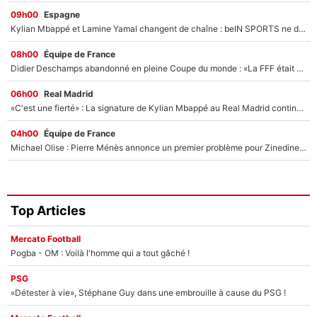
09h00
Espagne
Kylian Mbappé et Lamine Yamal changent de chaîne : beIN SPORTS ne digère pas cette décision historique et prédit un fiasco pour la Liga
08h00
Équipe de France
Didier Deschamps abandonné en pleine Coupe du monde : «La FFF était déjà passée à Zinedine Zidane»
06h00
Real Madrid
«C'est une fierté» : La signature de Kylian Mbappé au Real Madrid continue de régaler l'Espagne
04h00
Équipe de France
Michael Olise : Pierre Ménès annonce un premier problème pour Zinedine Zidane en équipe de France
Top Articles
Mercato Football
Pogba - OM : Voilà l'homme qui a tout gâché !
PSG
«Détester à vie», Stéphane Guy dans une embrouille à cause du PSG !