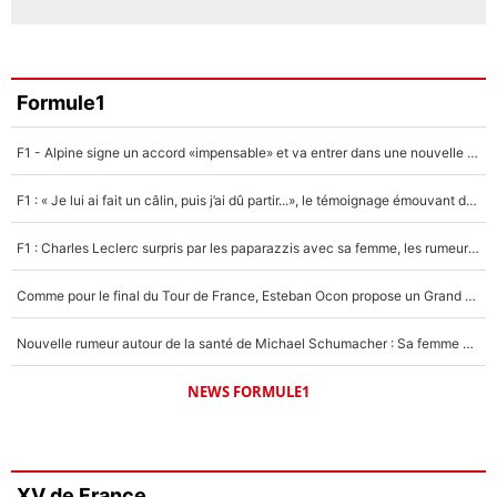
Formule1
F1 - Alpine signe un accord «impensable» et va entrer dans une nouvelle dimension : Grande nouvelle pour Pierre Gasly !
F1 : « Je lui ai fait un câlin, puis j’ai dû partir...», le témoignage émouvant de Max Verstappen sur sa fille
F1 : Charles Leclerc surpris par les paparazzis avec sa femme, les rumeurs étaient vraies !
Comme pour le final du Tour de France, Esteban Ocon propose un Grand Prix de Formule 1 à Paris : «Autour de l’Arc de Triomphe, ce serait génial» !
Nouvelle rumeur autour de la santé de Michael Schumacher : Sa femme Corinna sort du silence
NEWS FORMULE1
XV de France