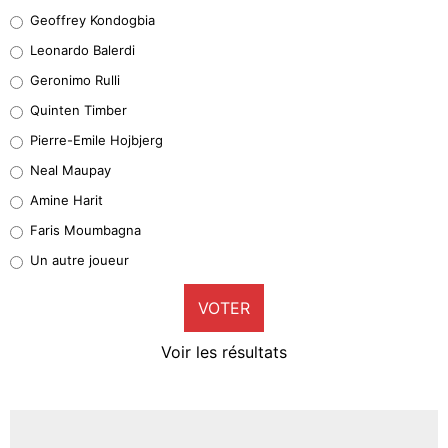
Geoffrey Kondogbia
Geoffrey Kondogbia
38%
Leonardo Balerdi
Leonardo Balerdi
Geronimo Rulli
32%
Quinten Timber
Geronimo Rulli
Pierre-Emile Hojbjerg
5%
Neal Maupay
Quinten Timber
Amine Harit
1%
Faris Moumbagna
Pierre-Emile Hojbjerg
Un autre joueur
9%
VOTER
Neal Maupay
4%
Voir les résultats
Amine Harit
3%
Faris Moumbagna