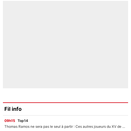
Fil info
09h15
Top14
Thomas Ramos ne sera pas le seul à partir : Ces autres joueurs du XV de France pourraient aussi quitter le Stade Toulousain, un club de Top 14 est déjà sur les rangs