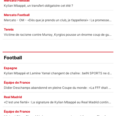
Mercato Football
Kylian Mbappé, un transfert obligatoire cet été ?
Mercato Football
Mercato - OM - «Dès que je prends un club, je t’appellerai» : La promesse de Marcelino au moment de claquer la porte
Tennis
Victime de racisme contre Murray, Kyrgios pousse un énorme coup de gueule !
Football
Espagne
Kylian Mbappé et Lamine Yamal changent de chaîne : beIN SPORTS ne digère pas cette décision historique et prédit un fiasco pour la Liga
Équipe de France
Didier Deschamps abandonné en pleine Coupe du monde : «La FFF était déjà passée à Zinedine Zidane»
Real Madrid
«C'est une fierté» : La signature de Kylian Mbappé au Real Madrid continue de régaler l'Espagne
Équipe de France