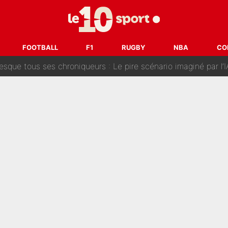
s... Le PSG veut frapper fort et prépare un mercato à plus de 190M€
nt Emmanuel Macron a incité le président de la FFF à s’opposer au projet de G
FOOTBALL
F1
RUGBY
NBA
CO
que tous ses chroniqueurs : Le pire scénario imaginé par l’IA 
 vire à la catastrophe : Le mercato de l’OM provoque de nouvelles t
ance, Esteban Ocon propose un Grand Prix de Formule 1 à Paris : «Autour d