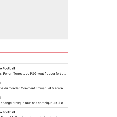
o Football
Akliouche, Godts, Ferran Torres... Le PSG veut frapper fort et prépare un mercato à plus de 190M€ pour régaler Luis Enrique cet été !
l
Vente de la Coupe du monde : Comment Emmanuel Macron a incité le président de la FFF à s’opposer au projet de Gianni Infantino en pleine crise à la FIFA
l
L’Equipe du Soir change presque tous ses chroniqueurs : Le pire scénario imaginé par l’IA après le départ de Johan Micoud !
o Football