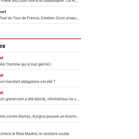
Une décision de Frank McCourt vire à la catastrophe : Le mercato de l’OM provoque de nouvelles tensions en pleine crise financière !
ort
Comme pour le final du Tour de France, Esteban Ocon propose un Grand Prix de Formule 1 à Paris : «Autour de l’Arc de Triomphe, ce serait génial» !
es
ll
ilà l'homme qui a tout gâché !
ll
n transfert obligatoire cet été ?
ll
Mercato - OM : Un grand nom a été éjecté, «l’entraîneur ne voulait pas me conserver»
Victime de racisme contre Murray, Kyrgios pousse un énorme coup de gueule !
hève le Real Madrid, le vestiaire exulte