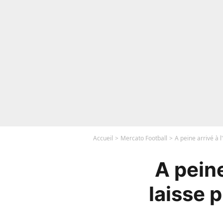
Accueil
Mercato Football
A peine arrivé à 
A peine
laisse 