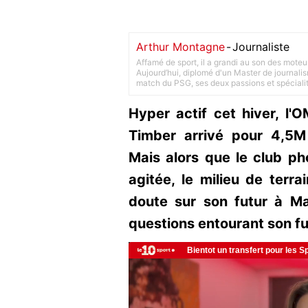
Arthur Montagne
-
Journaliste
Affamé de sport, il a grandi au son des moteu
Aujourd’hui, diplomé d'un Master de journalism
match du PSG, ses deux passions et spéciali
Hyper actif cet hiver, l
Timber arrivé pour 4,5
Mais alors que le club ph
agitée, le milieu de terra
doute sur son futur à Mar
questions entourant son fu