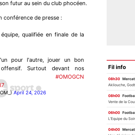
son futur au sein du club phocéen.
en conférence de presse :
quipe, qualifiée en finale de la
l'un pour l'autre, jouer un bon
Fil info
 offensif. Surtout devant nos
#OMOGCN
08h30
Mercat
l7
eOM_)
April 24, 2026
08h00
Footbal
06h00
Footbal
04h00
Mercat