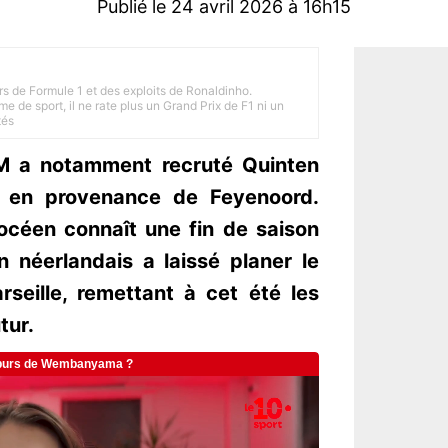
Publié le 24 avril 2026 à 16h15
rs de Formule 1 et des exploits de Ronaldinho.
e de sport, il ne rate plus un Grand Prix de F1 ni un
tés
'OM a notamment recruté Quinten
M en provenance de Feyenoord.
océen connaît une fin de saison
in néerlandais a laissé planer le
seille, remettant à cet été les
tur.