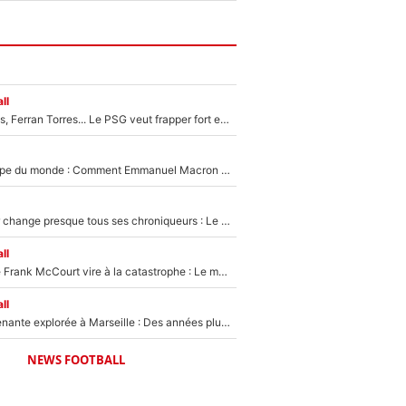
ll
Akliouche, Godts, Ferran Torres... Le PSG veut frapper fort et prépare un mercato à plus de 190M€ pour régaler Luis Enrique cet été !
Vente de la Coupe du monde : Comment Emmanuel Macron a incité le président de la FFF à s’opposer au projet de Gianni Infantino en pleine crise à la FIFA
L’Equipe du Soir change presque tous ses chroniqueurs : Le pire scénario imaginé par l’IA après le départ de Johan Micoud !
ll
Une décision de Frank McCourt vire à la catastrophe : Le mercato de l’OM provoque de nouvelles tensions en pleine crise financière !
ll
Une piste surprenante explorée à Marseille : Des années plus tard, l’OM a tenté de faire revenir le joueur qui avait provoqué le départ d’André Villas-Boas !
NEWS FOOTBALL