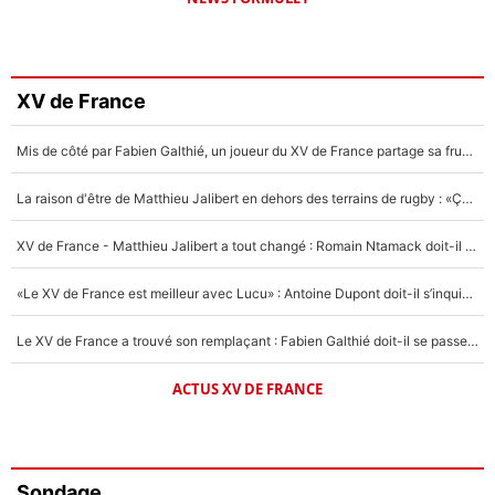
XV de France
Mis de côté par Fabien Galthié, un joueur du XV de France partage sa frustration : «ils ne me l’ont pas dit tout de suite»
La raison d'être de Matthieu Jalibert en dehors des terrains de rugby : «Ça m'atteint autant que si tu touches à un membre de ma famille»
XV de France - Matthieu Jalibert a tout changé : Romain Ntamack doit-il s’inquiéter pour sa place à un an de la Coupe du monde ?
«Le XV de France est meilleur avec Lucu» : Antoine Dupont doit-il s’inquiéter pour sa place ?
Le XV de France a trouvé son remplaçant : Fabien Galthié doit-il se passer d'Antoine Dupont ?
ACTUS XV DE FRANCE
Sondage