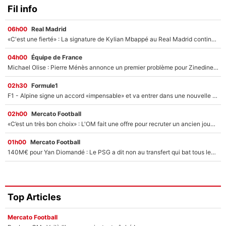
Fil info
06h00
Real Madrid
«C'est une fierté» : La signature de Kylian Mbappé au Real Madrid continue de régaler l'Espagne
04h00
Équipe de France
Michael Olise : Pierre Ménès annonce un premier problème pour Zinedine Zidane en équipe de France
02h30
Formule1
F1 - Alpine signe un accord «impensable» et va entrer dans une nouvelle dimension : Grande nouvelle pour Pierre Gasly !
02h00
Mercato Football
«C’est un très bon choix» : L'OM fait une offre pour recruter un ancien joueur du PSG... et c'est validé dans l'After Foot !
01h00
Mercato Football
140M€ pour Yan Diomandé : Le PSG a dit non au transfert qui bat tous les records sur le mercato
Top Articles
Mercato Football