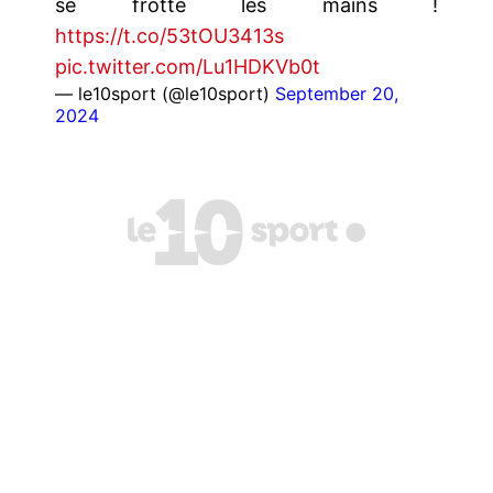
se frotte les mains !
https://t.co/53tOU3413s
pic.twitter.com/Lu1HDKVb0t
— le10sport (@le10sport)
September 20,
2024