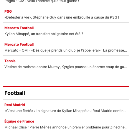
Pogba - OM : Voilà l'homme qui a tout gâché !
PSG
«Détester à vie», Stéphane Guy dans une embrouille à cause du PSG !
Mercato Football
Kylian Mbappé, un transfert obligatoire cet été ?
Mercato Football
Mercato - OM - «Dès que je prends un club, je t’appellerai» : La promesse de Marcelino au moment de claquer la porte
Tennis
Victime de racisme contre Murray, Kyrgios pousse un énorme coup de gueule !
Football
Real Madrid
«C'est une fierté» : La signature de Kylian Mbappé au Real Madrid continue de régaler l'Espagne
Équipe de France
Michael Olise : Pierre Ménès annonce un premier problème pour Zinedine Zidane en équipe de France