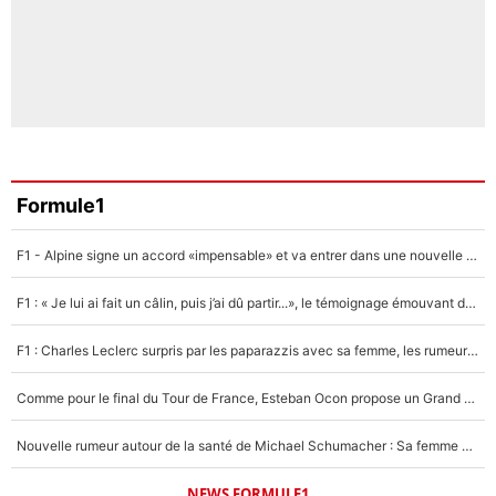
Formule1
F1 - Alpine signe un accord «impensable» et va entrer dans une nouvelle dimension : Grande nouvelle pour Pierre Gasly !
F1 : « Je lui ai fait un câlin, puis j’ai dû partir...», le témoignage émouvant de Max Verstappen sur sa fille
F1 : Charles Leclerc surpris par les paparazzis avec sa femme, les rumeurs étaient vraies !
Comme pour le final du Tour de France, Esteban Ocon propose un Grand Prix de Formule 1 à Paris : «Autour de l’Arc de Triomphe, ce serait génial» !
Nouvelle rumeur autour de la santé de Michael Schumacher : Sa femme Corinna sort du silence
NEWS FORMULE1