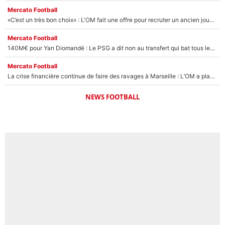
Mercato Football
«C’est un très bon choix» : L'OM fait une offre pour recruter un ancien joueur du PSG... et c'est validé dans l'After Foot !
Mercato Football
140M€ pour Yan Diomandé : Le PSG a dit non au transfert qui bat tous les records sur le mercato
Mercato Football
La crise financière continue de faire des ravages à Marseille : L’OM a placé 12 joueurs sur le marché des transferts… et ça pourrait lui rapporter près de 100M€ !
NEWS FOOTBALL