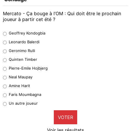
Mercato - Ça bouge à l’OM : Qui doit être le prochain
joueur à partir cet été ?
Geoffrey Kondogbia
Geoffrey Kondogbia
38%
Leonardo Balerdi
Leonardo Balerdi
Geronimo Rulli
32%
Quinten Timber
Geronimo Rulli
Pierre-Emile Hojbjerg
5%
Neal Maupay
Quinten Timber
Amine Harit
1%
Faris Moumbagna
Pierre-Emile Hojbjerg
Un autre joueur
9%
VOTER
Neal Maupay
4%
Voir les résultats