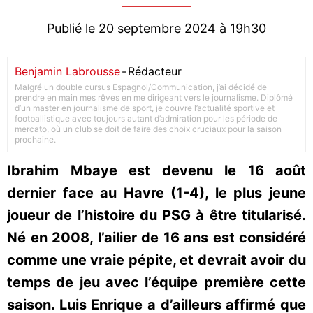
Publié le 20 septembre 2024 à 19h30
Benjamin Labrousse
-
Rédacteur
Malgré un double cursus Espagnol/Communication, j’ai décidé de
prendre en main mes rêves en me dirigeant vers le journalisme. Diplômé
d’un master en journalisme de sport, je couvre l’actualité sportive et
footballistique avec toujours autant d’admiration pour les période de
mercato, où un club se doit de faire des choix cruciaux pour la saison
prochaine.
Ibrahim Mbaye est devenu le 16 août
dernier face au Havre (1-4), le plus jeune
joueur de l’histoire du PSG à être titularisé.
Né en 2008, l’ailier de 16 ans est considéré
comme une vraie pépite, et devrait avoir du
temps de jeu avec l’équipe première cette
saison. Luis Enrique a d’ailleurs affirmé que