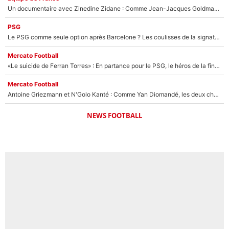
Un documentaire avec Zinedine Zidane : Comme Jean-Jacques Goldman et Mylène Farmer, le nouveau sélectionneur de l'équipe de France a recalé une journaliste très connue
PSG
Le PSG comme seule option après Barcelone ? Les coulisses de la signature historique de Lionel Messi sont révélées au grand jour !
Mercato Football
«Le suicide de Ferran Torres» : En partance pour le PSG, le héros de la finale de la Coupe du monde s'attire les foudres de la presse espagnole !
Mercato Football
Antoine Griezmann et N'Golo Kanté : Comme Yan Diomandé, les deux champions du monde ont refusé de signer au PSG !
NEWS FOOTBALL