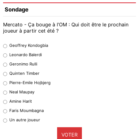
Sondage
Mercato - Ça bouge à l’OM : Qui doit être le prochain
joueur à partir cet été ?
Geoffrey Kondogbia
Geoffrey Kondogbia
38%
Leonardo Balerdi
Leonardo Balerdi
Geronimo Rulli
32%
Quinten Timber
Geronimo Rulli
Pierre-Emile Hojbjerg
5%
Neal Maupay
Quinten Timber
Amine Harit
1%
Faris Moumbagna
Pierre-Emile Hojbjerg
Un autre joueur
9%
VOTER
Neal Maupay