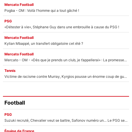
Mercato Football
Pogba - OM : Voilà l'homme qui a tout gâché !
PSG
«Détester à vie», Stéphane Guy dans une embrouille à cause du PSG !
Mercato Football
Kylian Mbappé, un transfert obligatoire cet été ?
Mercato Football
Mercato - OM - «Dès que je prends un club, je t’appellerai» : La promesse de Marcelino au moment de claquer la porte
Tennis
Victime de racisme contre Murray, Kyrgios pousse un énorme coup de gueule !
Football
PSG
Suzuki recruté, Chevalier veut se battre, Safonov numéro un… Le PSG se lance encore dans un gros chantier pour le poste de gardien de but
Équipe de France