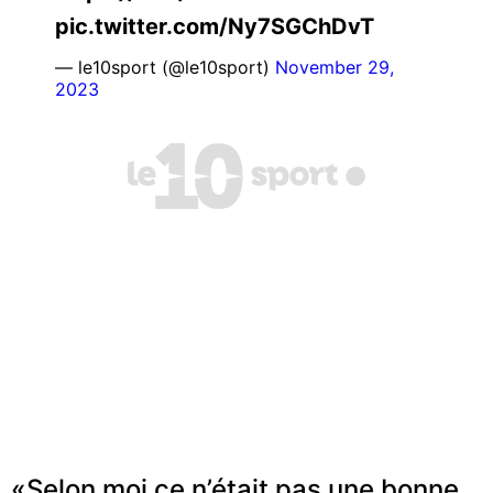
pic.twitter.com/Ny7SGChDvT
— le10sport (@le10sport)
November 29,
2023
«Selon moi ce n’était pas une bonne