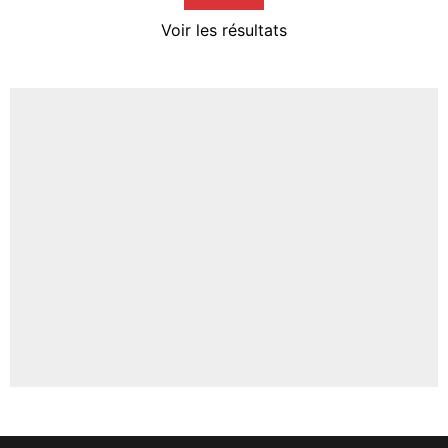
4%
Voir les résultats
Amine Harit
3%
Faris Moumbagna
4%
Un autre joueur
5%
1637 personnes ont participé aux votes.