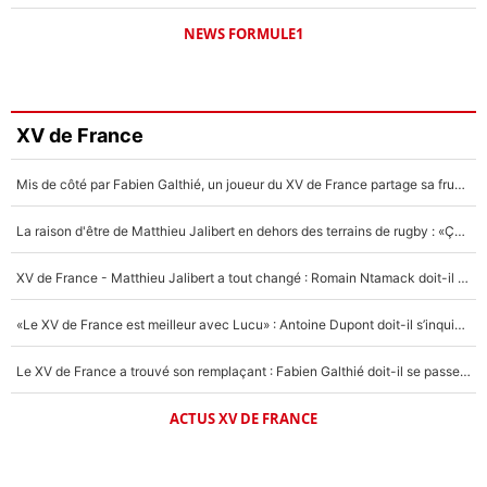
NEWS FORMULE1
XV de France
Mis de côté par Fabien Galthié, un joueur du XV de France partage sa frustration : «ils ne me l’ont pas dit tout de suite»
La raison d'être de Matthieu Jalibert en dehors des terrains de rugby : «Ça m'atteint autant que si tu touches à un membre de ma famille»
XV de France - Matthieu Jalibert a tout changé : Romain Ntamack doit-il s’inquiéter pour sa place à un an de la Coupe du monde ?
«Le XV de France est meilleur avec Lucu» : Antoine Dupont doit-il s’inquiéter pour sa place ?
Le XV de France a trouvé son remplaçant : Fabien Galthié doit-il se passer d'Antoine Dupont ?
ACTUS XV DE FRANCE