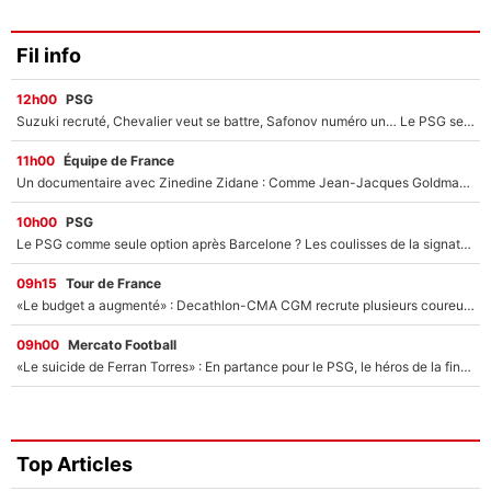
Fil info
12h00
PSG
Suzuki recruté, Chevalier veut se battre, Safonov numéro un… Le PSG se lance encore dans un gros chantier pour le poste de gardien de but
11h00
Équipe de France
Un documentaire avec Zinedine Zidane : Comme Jean-Jacques Goldman et Mylène Farmer, le nouveau sélectionneur de l'équipe de France a recalé une journaliste très connue
10h00
PSG
Le PSG comme seule option après Barcelone ? Les coulisses de la signature historique de Lionel Messi sont révélées au grand jour !
09h15
Tour de France
«Le budget a augmenté» : Decathlon-CMA CGM recrute plusieurs coureurs pour offrir à Paul Seixas une équipe pour gagner le Tour de France 2027
09h00
Mercato Football
«Le suicide de Ferran Torres» : En partance pour le PSG, le héros de la finale de la Coupe du monde s'attire les foudres de la presse espagnole !
Top Articles