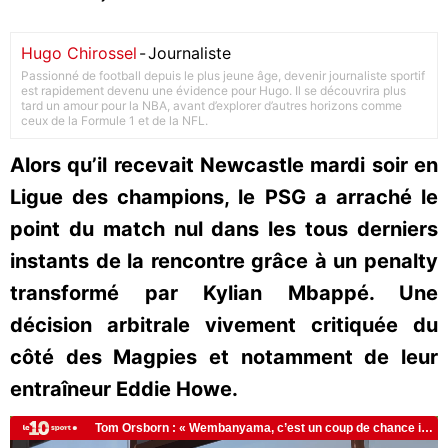
Hugo Chirossel
-
Journaliste
Passionné de football depuis le plus jeune âge, devenir journaliste sportif
est rapidement devenu une évidence pour Hugo. Il se découvrira plus
tard un amour pour la NBA, avant d’explorer d’autres horizons comme
ceux de la Formule 1 et de la NFL.
Alors qu’il recevait Newcastle mardi soir en
Ligue des champions, le PSG a arraché le
point du match nul dans les tous derniers
instants de la rencontre grâce à un penalty
transformé par Kylian Mbappé. Une
décision arbitrale vivement critiquée du
côté des Magpies et notamment de leur
entraîneur Eddie Howe.