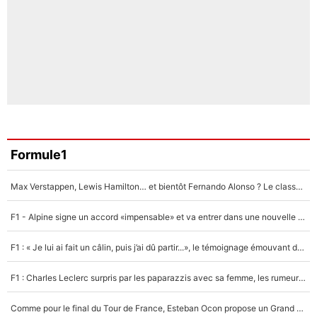
Formule1
Max Verstappen, Lewis Hamilton… et bientôt Fernando Alonso ? Le classement des pilotes les mieux payés en Formule 1 risque de changer !
F1 - Alpine signe un accord «impensable» et va entrer dans une nouvelle dimension : Grande nouvelle pour Pierre Gasly !
F1 : « Je lui ai fait un câlin, puis j’ai dû partir...», le témoignage émouvant de Max Verstappen sur sa fille
F1 : Charles Leclerc surpris par les paparazzis avec sa femme, les rumeurs étaient vraies !
Comme pour le final du Tour de France, Esteban Ocon propose un Grand Prix de Formule 1 à Paris : «Autour de l’Arc de Triomphe, ce serait génial» !