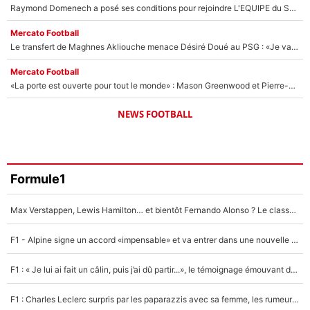
Raymond Domenech a posé ses conditions pour rejoindre L'EQUIPE du Soir : Il refuse de faire l'émission avec un autre chroniqueur !
Mercato Football
Le transfert de Maghnes Akliouche menace Désiré Doué au PSG : «Je valide à 200%»
Mercato Football
«La porte est ouverte pour tout le monde» : Mason Greenwood et Pierre-Emerick Aubameyang ont quitté l'OM, Amine Gouiri balance sur la suite du mercato et sur la réaction du vestiaire !
NEWS FOOTBALL
Formule1
Max Verstappen, Lewis Hamilton… et bientôt Fernando Alonso ? Le classement des pilotes les mieux payés en Formule 1 risque de changer !
F1 - Alpine signe un accord «impensable» et va entrer dans une nouvelle dimension : Grande nouvelle pour Pierre Gasly !
F1 : « Je lui ai fait un câlin, puis j’ai dû partir...», le témoignage émouvant de Max Verstappen sur sa fille
F1 : Charles Leclerc surpris par les paparazzis avec sa femme, les rumeurs étaient vraies !