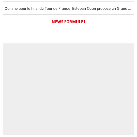
Comme pour le final du Tour de France, Esteban Ocon propose un Grand Prix de Formule 1 à Paris : «Autour de l’Arc de Triomphe, ce serait génial» !
NEWS FORMULE1