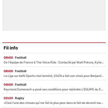
Fil info
08h00
Football
De l'équipe de France à The Voice Kids : Contacté par Matt Pokora, Kylian Mbappé a accepté de jouer un rôle inédit sur TF1 !
06h00
Football
La Liga sur beIN Sports c’est terminé, DAZN a fait son choix pour Benjamin Da Silva et Omar Da Fonseca !
04h00
Football
Raymond Domenech a posé ses conditions pour rejoindre L'EQUIPE du Soir : Il refuse de faire l'émission avec un autre chroniqueur !
02h30
Rugby
«C’est l'une des choses qui me fait le plus peur dans le fait de devenir maman» : En couple avec Antoine Dupont, Iris Mittenaere s'inquiète déjà pour ses futurs enfants !