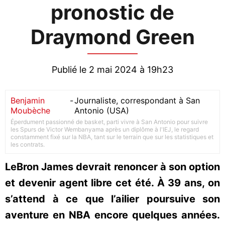
pronostic de
Draymond Green
Publié le 2 mai 2024 à 19h23
Benjamin
-
Journaliste, correspondant à San
Moubèche
Antonio (USA)
Éperdument passionné de basket, parti vivre à San Antonio pour suivre
les Spurs de Victor Wembanyama après un diplôme à l'IEJ, le regard
constamment fixé sur la NBA, tant sur le terrain que sur les statistiques et
les contrats.
LeBron James devrait renoncer à son option
et devenir agent libre cet été. À 39 ans, on
s’attend à ce que l’ailier poursuive son
aventure en NBA encore quelques années.