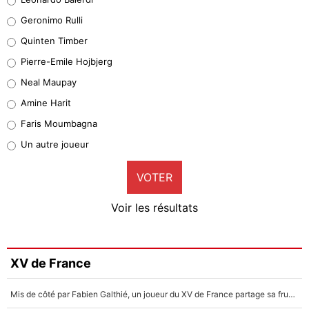
Leonardo Balerdi
Geronimo Rulli
32%
Quinten Timber
Geronimo Rulli
Pierre-Emile Hojbjerg
5%
Neal Maupay
Quinten Timber
Amine Harit
1%
Faris Moumbagna
Pierre-Emile Hojbjerg
Un autre joueur
9%
VOTER
Neal Maupay
4%
Voir les résultats
Amine Harit
3%
Faris Moumbagna
XV de France
4%
Mis de côté par Fabien Galthié, un joueur du XV de France partage sa frustration : «ils ne me l’ont pas dit tout de suite»
Un autre joueur