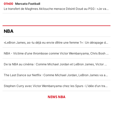
01h00
Mercato Football
Le transfert de Maghnes Akliouche menace Désiré Doué au PSG : «Je valide à 200%»
NBA
«LeBron James, as-tu déjà eu envie d’être une femme ?» : Un dérapage de Donald Trump sur la superstar de la NBA refait surface
NBA - Victime d'une thrombose comme Victor Wembanyama, Chris Bosh prévient le Français des risques sur sa santé : «J’ai failli mourir sur le coup et j’ai été ramené à la vie»
De la NBA au cinéma : Comme Michael Jordan et LeBron James, Victor Wembanyama rêve d'une carrière d'acteur !
The Last Dance sur Netflix : Comme Michael Jordan, LeBron James va avoir le droit à sa série !
Stephen Curry avec Victor Wembanyama chez les Spurs : L'idée d'un trade historique est lancée en NBA !
NEWS NBA