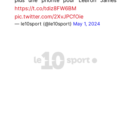
plus une priorité pour LeBron James
https://t.co/tdiz8FW6BM
pic.twitter.com/2XvJPCfOie
— le10sport (@le10sport)
May 1, 2024