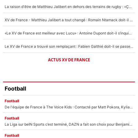
5%
La raison d'être de Matthieu Jalibert en dehors des terrains de rugby : «Ça m'atteint autant que si tu touches à un membre de ma famille»
1666 personnes ont participé aux votes.
XV de France - Matthieu Jalibert a tout changé : Romain Ntamack doit-il s’inquiéter pour sa place à un an de la Coupe du monde ?
«Le XV de France est meilleur avec Lucu» : Antoine Dupont doit-il s’inquiéter pour sa place ?
Le XV de France a trouvé son remplaçant : Fabien Galthié doit-il se passer d'Antoine Dupont ?
ACTUS XV DE FRANCE
Football
Football
De l'équipe de France à The Voice Kids : Contacté par Matt Pokora, Kylian Mbappé a accepté de jouer un rôle inédit sur TF1 !
Football
La Liga sur beIN Sports c’est terminé, DAZN a fait son choix pour Benjamin Da Silva et Omar Da Fonseca !
Football