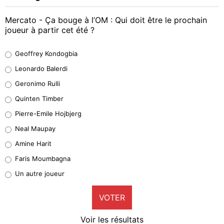
Mercato - Ça bouge à l’OM : Qui doit être le prochain
joueur à partir cet été ?
Geoffrey Kondogbia
Geoffrey Kondogbia
38%
Leonardo Balerdi
Leonardo Balerdi
Geronimo Rulli
32%
Quinten Timber
Geronimo Rulli
Pierre-Emile Hojbjerg
5%
Neal Maupay
Quinten Timber
Amine Harit
1%
Faris Moumbagna
Pierre-Emile Hojbjerg
Un autre joueur
9%
VOTER
Neal Maupay
4%
Voir les résultats