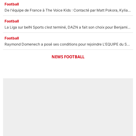
Football
De l'équipe de France à The Voice Kids : Contacté par Matt Pokora, Kylian Mbappé a accepté de jouer un rôle inédit sur TF1 !
Football
La Liga sur beIN Sports c’est terminé, DAZN a fait son choix pour Benjamin Da Silva et Omar Da Fonseca !
Football
Raymond Domenech a posé ses conditions pour rejoindre L'EQUIPE du Soir : Il refuse de faire l'émission avec un autre chroniqueur !
NEWS FOOTBALL