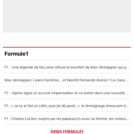
Formule1
F1 - Une légende de McLaren refuse le transfert de Max Verstappen qui pourrait «faire des vagues» et plomber l'ambiance dans l'équipe
Max Verstappen, Lewis Hamilton… et bientôt Fernando Alonso ? Le classement des pilotes les mieux payés en Formule 1 risque de changer !
F1 - Alpine signe un accord «impensable» et va entrer dans une nouvelle dimension : Grande nouvelle pour Pierre Gasly !
F1 : « Je lui ai fait un câlin, puis j’ai dû partir...», le témoignage émouvant de Max Verstappen sur sa fille
F1 : Charles Leclerc surpris par les paparazzis avec sa femme, les rumeurs étaient vraies !
NEWS FORMULE1