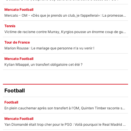
Mercato Football
Mercato - OM - «Dès que je prends un club, je t’appellerai» : La promesse de Marcelino au moment de claquer la porte
Tennis
Victime de racisme contre Murray, Kyrgios pousse un énorme coup de gueule !
Tour de France
Marion Rousse : Le mariage que personne n'a vu venir !
Mercato Football
Kylian Mbappé, un transfert obligatoire cet été ?
Football
Football
En plein cauchemar après son transfert à l'OM, Quinten Timber raconte ses doutes après sa signature à Marseille
Mercato Football
Yan Diomandé était trop cher pour le PSG : Voilà pourquoi le Real Madrid a accepté de payer la somme record de 140M€ pour boucler son transfert !