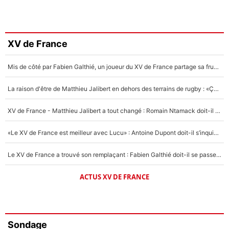
XV de France
Mis de côté par Fabien Galthié, un joueur du XV de France partage sa frustration : «ils ne me l’ont pas dit tout de suite»
La raison d'être de Matthieu Jalibert en dehors des terrains de rugby : «Ça m'atteint autant que si tu touches à un membre de ma famille»
XV de France - Matthieu Jalibert a tout changé : Romain Ntamack doit-il s’inquiéter pour sa place à un an de la Coupe du monde ?
«Le XV de France est meilleur avec Lucu» : Antoine Dupont doit-il s’inquiéter pour sa place ?
Le XV de France a trouvé son remplaçant : Fabien Galthié doit-il se passer d'Antoine Dupont ?
ACTUS XV DE FRANCE
Sondage