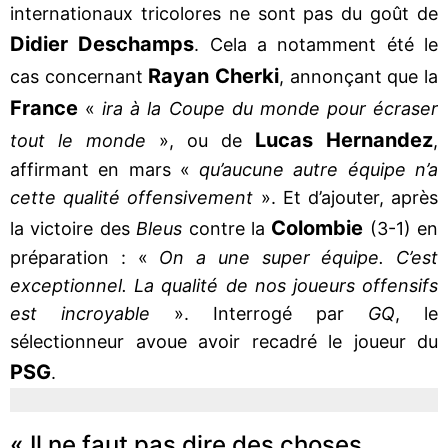
internationaux tricolores ne sont pas du goût de
Didier Deschamps
. Cela a notamment été le
Rayan Cherki
cas concernant
, annonçant que la
France
«
ira à la Coupe du monde pour écraser
Lucas Hernandez
tout le monde
», ou de
,
affirmant en mars «
qu’aucune autre équipe n’a
cette qualité offensivement
». Et d’ajouter, après
Colombie
la victoire des
Bleus
contre la
(3-1) en
préparation : «
On a une super équipe. C’est
exceptionnel. La qualité de nos joueurs offensifs
est incroyable
». Interrogé par
GQ
, le
sélectionneur avoue avoir recadré le joueur du
PSG
.
« Il ne faut pas dire des choses