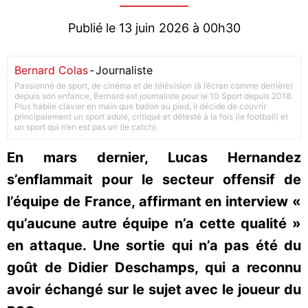
Publié le 13 juin 2026 à 00h30
Bernard Colas
-
Journaliste
Passionné de sport, de cinéma et de télévision (à l’écran comme derrière)
depuis son enfance, Bernard est journaliste pour le 10 Sport depuis 2018.
Plus habile clavier en main que ballon au pied, il décide de couvrir
principalement un sport adulé, critiqué et détesté à la fois (le football) et
un sport qui n’en est pas un (le catch).
En mars dernier, Lucas Hernandez
s’enflammait pour le secteur offensif de
l’équipe de France, affirmant en interview «
qu’aucune autre équipe n’a cette qualité »
en attaque. Une sortie qui n’a pas été du
goût de Didier Deschamps, qui a reconnu
avoir échangé sur le sujet avec le joueur du