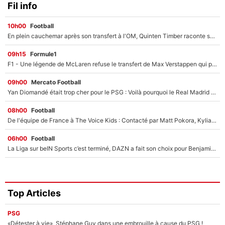
Fil info
10h00
Football
En plein cauchemar après son transfert à l'OM, Quinten Timber raconte ses doutes après sa signature à Marseille
09h15
Formule1
F1 - Une légende de McLaren refuse le transfert de Max Verstappen qui pourrait «faire des vagues» et plomber l'ambiance dans l'équipe
09h00
Mercato Football
Yan Diomandé était trop cher pour le PSG : Voilà pourquoi le Real Madrid a accepté de payer la somme record de 140M€ pour boucler son transfert !
08h00
Football
De l'équipe de France à The Voice Kids : Contacté par Matt Pokora, Kylian Mbappé a accepté de jouer un rôle inédit sur TF1 !
06h00
Football
La Liga sur beIN Sports c’est terminé, DAZN a fait son choix pour Benjamin Da Silva et Omar Da Fonseca !
Top Articles
PSG
«Détester à vie», Stéphane Guy dans une embrouille à cause du PSG !