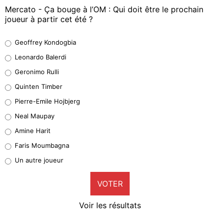
Mercato - Ça bouge à l’OM : Qui doit être le prochain
joueur à partir cet été ?
Geoffrey Kondogbia
Geoffrey Kondogbia
38%
Leonardo Balerdi
Leonardo Balerdi
Geronimo Rulli
32%
Quinten Timber
Geronimo Rulli
Pierre-Emile Hojbjerg
5%
Neal Maupay
Quinten Timber
Amine Harit
1%
Faris Moumbagna
Pierre-Emile Hojbjerg
Un autre joueur
9%
VOTER
Neal Maupay
4%
Voir les résultats
Amine Harit