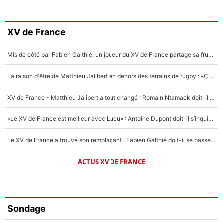
XV de France
Mis de côté par Fabien Galthié, un joueur du XV de France partage sa frustration : «ils ne me l’ont pas dit tout de suite»
La raison d'être de Matthieu Jalibert en dehors des terrains de rugby : «Ça m'atteint autant que si tu touches à un membre de ma famille»
XV de France - Matthieu Jalibert a tout changé : Romain Ntamack doit-il s’inquiéter pour sa place à un an de la Coupe du monde ?
«Le XV de France est meilleur avec Lucu» : Antoine Dupont doit-il s’inquiéter pour sa place ?
Le XV de France a trouvé son remplaçant : Fabien Galthié doit-il se passer d'Antoine Dupont ?
ACTUS XV DE FRANCE
Sondage