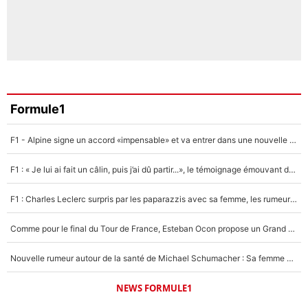
Formule1
F1 - Alpine signe un accord «impensable» et va entrer dans une nouvelle dimension : Grande nouvelle pour Pierre Gasly !
F1 : « Je lui ai fait un câlin, puis j’ai dû partir...», le témoignage émouvant de Max Verstappen sur sa fille
F1 : Charles Leclerc surpris par les paparazzis avec sa femme, les rumeurs étaient vraies !
Comme pour le final du Tour de France, Esteban Ocon propose un Grand Prix de Formule 1 à Paris : «Autour de l’Arc de Triomphe, ce serait génial» !
Nouvelle rumeur autour de la santé de Michael Schumacher : Sa femme Corinna sort du silence
NEWS FORMULE1