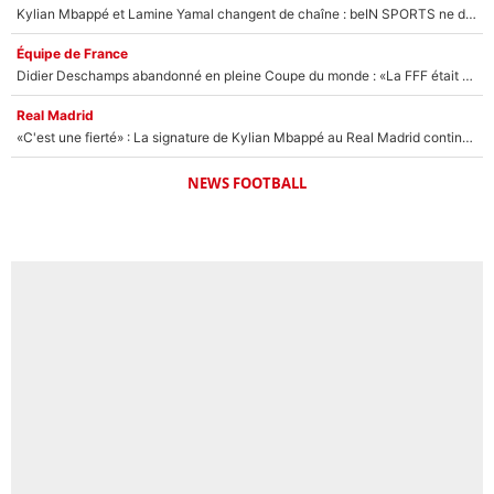
Kylian Mbappé et Lamine Yamal changent de chaîne : beIN SPORTS ne digère pas cette décision historique et prédit un fiasco pour la Liga
Équipe de France
Didier Deschamps abandonné en pleine Coupe du monde : «La FFF était déjà passée à Zinedine Zidane»
Real Madrid
«C'est une fierté» : La signature de Kylian Mbappé au Real Madrid continue de régaler l'Espagne
NEWS FOOTBALL