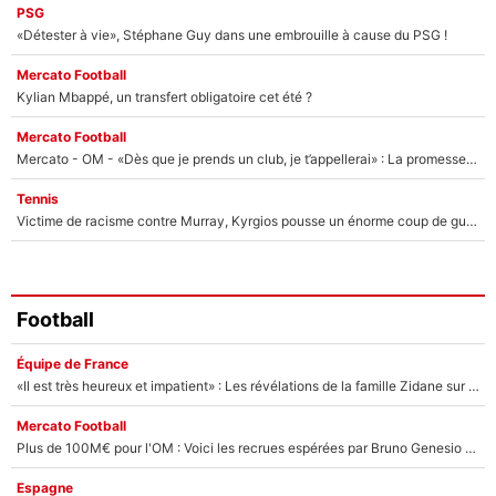
PSG
«Détester à vie», Stéphane Guy dans une embrouille à cause du PSG !
Mercato Football
Kylian Mbappé, un transfert obligatoire cet été ?
Mercato Football
Mercato - OM - «Dès que je prends un club, je t’appellerai» : La promesse de Marcelino au moment de claquer la porte
Tennis
Victime de racisme contre Murray, Kyrgios pousse un énorme coup de gueule !
Football
Équipe de France
«Il est très heureux et impatient» : Les révélations de la famille Zidane sur sa prise de pouvoir en équipe de France !
Mercato Football
Plus de 100M€ pour l'OM : Voici les recrues espérées par Bruno Genesio et Grégory Lorenzi après l’opération dégraissage
Espagne