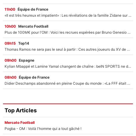
11h00
Équipe de France
«Il est très heureux et impatient» : Les révélations de la famille Zidane sur sa prise de pouvoir en équipe de France !
10h00
Mercato Football
Plus de 100M€ pour l'OM : Voici les recrues espérées par Bruno Genesio et Grégory Lorenzi après l’opération dégraissage
09h15
Top14
Thomas Ramos ne sera pas le seul à partir : Ces autres joueurs du XV de France pourraient aussi quitter le Stade Toulousain, un club de Top 14 est déjà sur les rangs
09h00
Espagne
Kylian Mbappé et Lamine Yamal changent de chaîne : beIN SPORTS ne digère pas cette décision historique et prédit un fiasco pour la Liga
08h00
Équipe de France
Didier Deschamps abandonné en pleine Coupe du monde : «La FFF était déjà passée à Zinedine Zidane»
Top Articles
Mercato Football
Pogba - OM : Voilà l'homme qui a tout gâché !