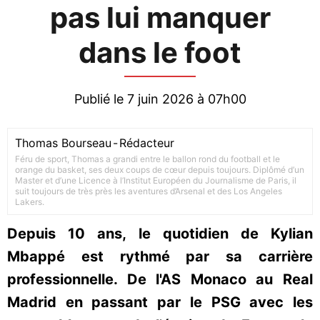
pas lui manquer
dans le foot
Publié le 7 juin 2026 à 07h00
Thomas Bourseau
-
Rédacteur
Féru de sport, Thomas a grandi entre le ballon rond du football et le
orange du basket, ses deux coups de cœur depuis toujours. Diplômé d’un
Master et d’une Licence à l’Institut Européen du Journalisme de Paris, il
suit toujours de très près les aventures d’Arsenal et des Los Angeles
Lakers.
Depuis 10 ans, le quotidien de Kylian
Mbappé est rythmé par sa carrière
professionnelle. De l'AS Monaco au Real
Madrid en passant par le PSG avec les