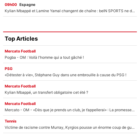
09h00
Espagne
Kylian Mbappé et Lamine Yamal changent de chaîne : beIN SPORTS ne digère pas cette décision historique et prédit un fiasco pour la Liga
Top Articles
Mercato Football
Pogba - OM : Voilà l'homme qui a tout gâché !
PSG
«Détester à vie», Stéphane Guy dans une embrouille à cause du PSG !
Mercato Football
Kylian Mbappé, un transfert obligatoire cet été ?
Mercato Football
Mercato - OM - «Dès que je prends un club, je t’appellerai» : La promesse de Marcelino au moment de claquer la porte
Tennis
Victime de racisme contre Murray, Kyrgios pousse un énorme coup de gueule !