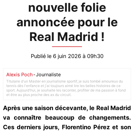
nouvelle folie
annoncée pour le
Real Madrid !
Publié le 6 juin 2026 à 09h30
Alexis Poch
-
Journaliste
Titulaire d'un Master en journalisme sportif, je suis tombé amoureux du
tennis dès l'enfance et j'ai toujours aimé lire les belles histoires de ce
sport. Aujourd'hui, je souhaite les raconter, profiter de ma passion à fond
et être au plus proche des as du circuit.
Après une saison décevante, le Real Madrid
va connaître beaucoup de changements.
Ces derniers jours, Florentino Pérez et son