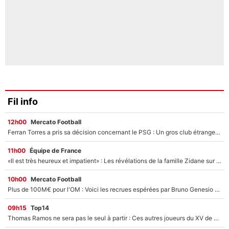
Fil info
12h00
Mercato Football
Ferran Torres a pris sa décision concernant le PSG : Un gros club étranger prêt à relancer le feuilleton pour la signature du champion du monde 2026 !
11h00
Équipe de France
«Il est très heureux et impatient» : Les révélations de la famille Zidane sur sa prise de pouvoir en équipe de France !
10h00
Mercato Football
Plus de 100M€ pour l'OM : Voici les recrues espérées par Bruno Genesio et Grégory Lorenzi après l’opération dégraissage
09h15
Top14
Thomas Ramos ne sera pas le seul à partir : Ces autres joueurs du XV de France pourraient aussi quitter le Stade Toulousain, un club de Top 14 est déjà sur les rangs