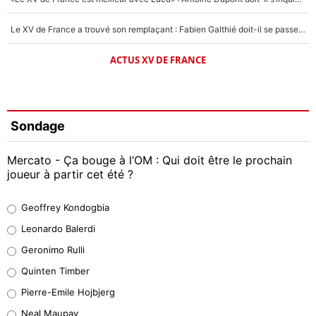
Le XV de France a trouvé son remplaçant : Fabien Galthié doit-il se passer d'Antoine Dupont ?
ACTUS XV DE FRANCE
Sondage
Mercato - Ça bouge à l’OM : Qui doit être le prochain
joueur à partir cet été ?
Geoffrey Kondogbia
Geoffrey Kondogbia
38%
Leonardo Balerdi
Leonardo Balerdi
Geronimo Rulli
32%
Quinten Timber
Geronimo Rulli
Pierre-Emile Hojbjerg
5%
Neal Maupay