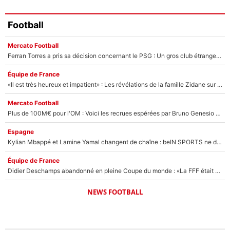
Football
Mercato Football
Ferran Torres a pris sa décision concernant le PSG : Un gros club étranger prêt à relancer le feuilleton pour la signature du champion du monde 2026 !
Équipe de France
«Il est très heureux et impatient» : Les révélations de la famille Zidane sur sa prise de pouvoir en équipe de France !
Mercato Football
Plus de 100M€ pour l'OM : Voici les recrues espérées par Bruno Genesio et Grégory Lorenzi après l’opération dégraissage
Espagne
Kylian Mbappé et Lamine Yamal changent de chaîne : beIN SPORTS ne digère pas cette décision historique et prédit un fiasco pour la Liga
Équipe de France
Didier Deschamps abandonné en pleine Coupe du monde : «La FFF était déjà passée à Zinedine Zidane»
NEWS FOOTBALL