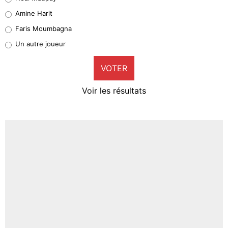
Quinten Timber
Amine Harit
1%
Faris Moumbagna
Pierre-Emile Hojbjerg
Un autre joueur
9%
VOTER
Neal Maupay
4%
Voir les résultats
Amine Harit
3%
Faris Moumbagna
4%
Un autre joueur
5%
1568 personnes ont participé aux votes.