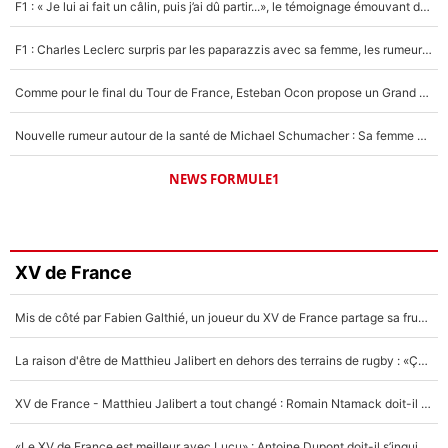
F1 : « Je lui ai fait un câlin, puis j’ai dû partir...», le témoignage émouvant de Max Verstappen sur sa fille
F1 : Charles Leclerc surpris par les paparazzis avec sa femme, les rumeurs étaient vraies !
Comme pour le final du Tour de France, Esteban Ocon propose un Grand Prix de Formule 1 à Paris : «Autour de l’Arc de Triomphe, ce serait génial» !
Nouvelle rumeur autour de la santé de Michael Schumacher : Sa femme Corinna sort du silence
NEWS FORMULE1
XV de France
Mis de côté par Fabien Galthié, un joueur du XV de France partage sa frustration : «ils ne me l’ont pas dit tout de suite»
La raison d'être de Matthieu Jalibert en dehors des terrains de rugby : «Ça m'atteint autant que si tu touches à un membre de ma famille»
XV de France - Matthieu Jalibert a tout changé : Romain Ntamack doit-il s’inquiéter pour sa place à un an de la Coupe du monde ?
«Le XV de France est meilleur avec Lucu» : Antoine Dupont doit-il s’inquiéter pour sa place ?