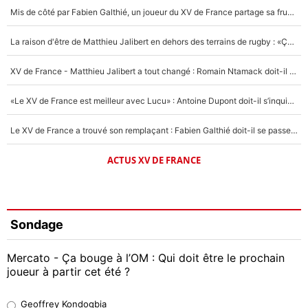
Mis de côté par Fabien Galthié, un joueur du XV de France partage sa frustration : «ils ne me l’ont pas dit tout de suite»
La raison d'être de Matthieu Jalibert en dehors des terrains de rugby : «Ça m'atteint autant que si tu touches à un membre de ma famille»
XV de France - Matthieu Jalibert a tout changé : Romain Ntamack doit-il s’inquiéter pour sa place à un an de la Coupe du monde ?
«Le XV de France est meilleur avec Lucu» : Antoine Dupont doit-il s’inquiéter pour sa place ?
Le XV de France a trouvé son remplaçant : Fabien Galthié doit-il se passer d'Antoine Dupont ?
ACTUS XV DE FRANCE
Sondage
Mercato - Ça bouge à l’OM : Qui doit être le prochain
joueur à partir cet été ?
Geoffrey Kondogbia
Geoffrey Kondogbia