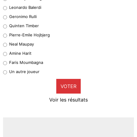
38%
Leonardo Balerdi
Leonardo Balerdi
Geronimo Rulli
32%
Quinten Timber
Geronimo Rulli
Pierre-Emile Hojbjerg
5%
Neal Maupay
Quinten Timber
Amine Harit
1%
Faris Moumbagna
Pierre-Emile Hojbjerg
Un autre joueur
9%
VOTER
Neal Maupay
4%
Voir les résultats
Amine Harit
3%
Faris Moumbagna
5%