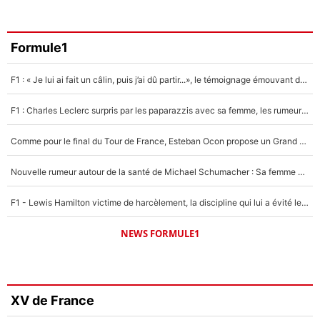
Formule1
F1 : « Je lui ai fait un câlin, puis j’ai dû partir...», le témoignage émouvant de Max Verstappen sur sa fille
F1 : Charles Leclerc surpris par les paparazzis avec sa femme, les rumeurs étaient vraies !
Comme pour le final du Tour de France, Esteban Ocon propose un Grand Prix de Formule 1 à Paris : «Autour de l’Arc de Triomphe, ce serait génial» !
Nouvelle rumeur autour de la santé de Michael Schumacher : Sa femme Corinna sort du silence
F1 - Lewis Hamilton victime de harcèlement, la discipline qui lui a évité le pire : «J'aurais probablement mal tourné»
NEWS FORMULE1
XV de France