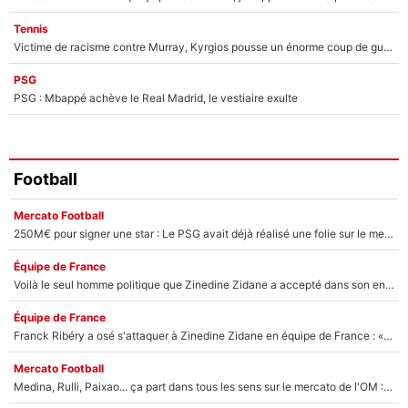
Tennis
Victime de racisme contre Murray, Kyrgios pousse un énorme coup de gueule !
PSG
PSG : Mbappé achève le Real Madrid, le vestiaire exulte
Football
Mercato Football
250M€ pour signer une star : Le PSG avait déjà réalisé une folie sur le mercato bien avant Neymar !
Équipe de France
Voilà le seul homme politique que Zinedine Zidane a accepté dans son entourage : «Je garde un très bon souvenir de lui»
Équipe de France
Franck Ribéry a osé s'attaquer à Zinedine Zidane en équipe de France : «Je n'aurais jamais fait ça»
Mercato Football
Medina, Rulli, Paixao... ça part dans tous les sens sur le mercato de l'OM : Frank McCourt va enfin récupérer l'argent qu'il attend ?