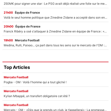
250M€ pour signer une star : Le PSG avait déjà réalisé une folie sur le mercato bien avant Neymar !
21h00
Équipe de France
Voilà le seul homme politique que Zinedine Zidane a accepté dans son entourage : «Je garde un très bon souvenir de lui»
20h00
Équipe de France
Franck Ribéry a osé s'attaquer à Zinedine Zidane en équipe de France : «Je n'aurais jamais fait ça»
19h00
Mercato Football
Medina, Rulli, Paixao... ça part dans tous les sens sur le mercato de l'OM : Frank McCourt va enfin récupérer l'argent qu'il attend ?
Top Articles
Mercato Football
Pogba - OM : Voilà l'homme qui a tout gâché !
Mercato Football
Kylian Mbappé, un transfert obligatoire cet été ?
Mercato Football
Mercato - OM - «Dès que je prends un club, je t’appellerai» : La promesse de Marcelino au moment de claquer la porte