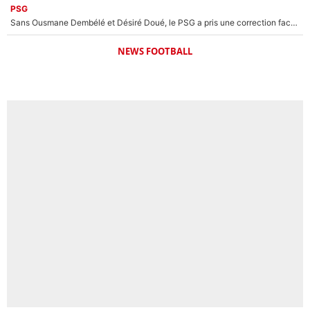
PSG
Sans Ousmane Dembélé et Désiré Doué, le PSG a pris une correction face à Majorque : Luis Enrique attend avec impatience des renforts !
NEWS FOOTBALL