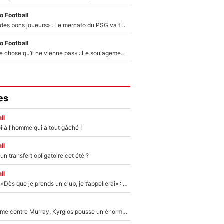
o Football
«Ça peut attirer des bons joueurs» : Le mercato du PSG va faire des victimes dans l'effectif de Luis Enrique ?
o Football
«C’est une bonne chose qu’il ne vienne pas» : Le soulagement de l'After Foot après le transfert avorté de Yan Diomandé au PSG
es
ll
ilà l'homme qui a tout gâché !
ll
n transfert obligatoire cet été ?
ll
Mercato - OM - «Dès que je prends un club, je t’appellerai» : La promesse de Marcelino au moment de claquer la porte
Victime de racisme contre Murray, Kyrgios pousse un énorme coup de gueule !