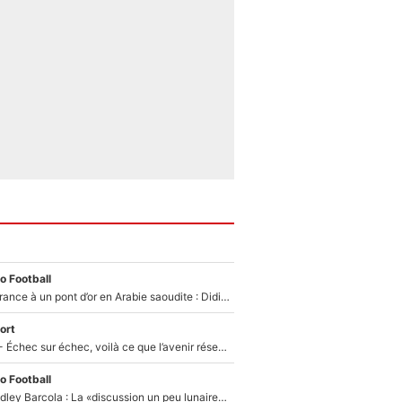
o Football
De l’équipe de France à un pont d’or en Arabie saoudite : Didier Deschamps a donné sa réponse !
ort
Tour de France - Échec sur échec, voilà ce que l’avenir réserve à Paul Seixas : «Tant qu’il y aura un Pogacar comme celui-là...»
o Football
Transfert de Bradley Barcola : La «discussion un peu lunaire» qui l'a convaincu de quitter le PSG, son entourage est pointé du doigt