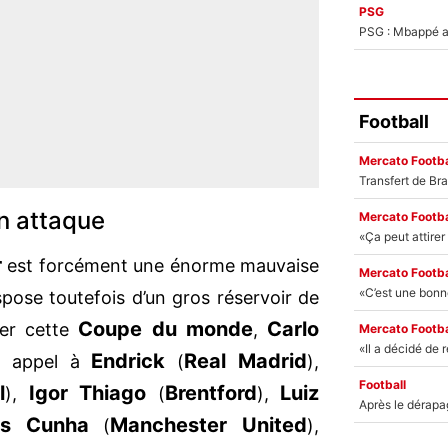
PSG
PSG : Mbappé ac
Football
Mercato Footba
n attaque
Mercato Footba
r
est forcément une énorme mauvaise
Mercato Footba
ispose toutefois d’un gros réservoir de
Coupe du monde
Carlo
ter cette
,
Mercato Footba
Endrick
Real Madrid
re appel à
(
),
Football
l
Igor Thiago
Brentford
Luiz
),
(
),
s Cunha
Manchester United
(
),