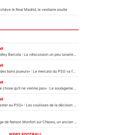
hève le Real Madrid, le vestiaire exulte
ll
Transfert de Bradley Barcola : La «discussion un peu lunaire» qui l'a convaincu de quitter le PSG, son entourage est pointé du doigt
ll
«Ça peut attirer des bons joueurs» : Le mercato du PSG va faire des victimes dans l'effectif de Luis Enrique ?
ll
«C’est une bonne chose qu’il ne vienne pas» : Le soulagement de l'After Foot après le transfert avorté de Yan Diomandé au PSG
ll
«Il a décidé de rester au PSG» : Les coulisses de la décision de Lucas Chevalier pour son transfert
Après le dérapage de Nelson Monfort sur CNews, un ancien journaliste de France Télévisions relance la polémique sur les incendies en Gironde
NEWS FOOTBALL