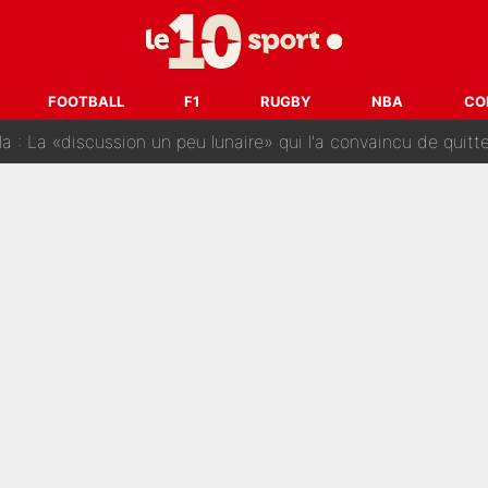
 pont d’or en Arabie saoudite : Didier Deschamps a donné sa
hec, voilà ce que l’avenir réserve à Paul Seixas : «Tant qu’il y
FOOTBALL
F1
RUGBY
NBA
CO
: La «discussion un peu lunaire» qui l'a convaincu de quitter le PS
oueurs» : Le mercato du PSG va faire des victimes dans l'effe
 ne vienne pas» : Le soulagement de l'After Foot après le trans