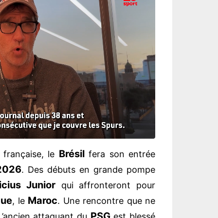
Brésil
 française, le
fera son entrée
2026
. Des débuts en grande pompe
icius Junior
qui affronteront pour
que
Maroc
, le
. Une rencontre que ne
PSG
 L’ancien attaquant du
est blessé