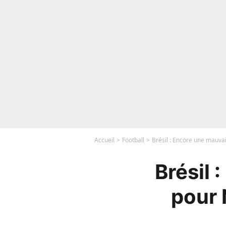
Accueil
Football
Brésil : Encore une mauv
Brésil 
pour 