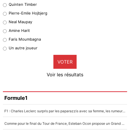
Quinten Timber
Geronimo Rulli
Pierre-Emile Hojbjerg
4%
Neal Maupay
Quinten Timber
Amine Harit
1%
Faris Moumbagna
Pierre-Emile Hojbjerg
Un autre joueur
9%
VOTER
Neal Maupay
4%
Voir les résultats
Amine Harit
3%
Faris Moumbagna
Formule1
4%
F1 : Charles Leclerc surpris par les paparazzis avec sa femme, les rumeurs étaient vraies !
Un autre joueur
5%
Comme pour le final du Tour de France, Esteban Ocon propose un Grand Prix de Formule 1 à Paris : «Autour de l’Arc de Triomphe, ce serait génial» !