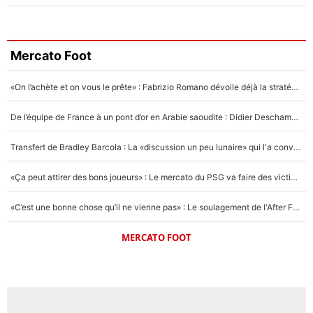
Mercato Foot
«On l’achète et on vous le prête» : Fabrizio Romano dévoile déjà la stratégie du PSG avec le transfert de Zion Suzuki !
De l’équipe de France à un pont d’or en Arabie saoudite : Didier Deschamps a donné sa réponse !
Transfert de Bradley Barcola : La «discussion un peu lunaire» qui l'a convaincu de quitter le PSG, son entourage est pointé du doigt
«Ça peut attirer des bons joueurs» : Le mercato du PSG va faire des victimes dans l'effectif de Luis Enrique ?
«C’est une bonne chose qu’il ne vienne pas» : Le soulagement de l'After Foot après le transfert avorté de Yan Diomandé au PSG
MERCATO FOOT