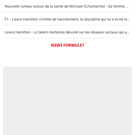
1473 personnes ont participé aux votes.
Nouvelle rumeur autour de la santé de Michael Schumacher : Sa femme Corinna sort du silence
F1 - Lewis Hamilton victime de harcèlement, la discipline qui lui a évité le pire : «J'aurais probablement mal tourné»
Lewis Hamilton : Le talent inattendu dévoilé sur les réseaux sociaux qui a impressionné Kim Kardashian pendant leurs vacances en amoureux !
NEWS FORMULE1