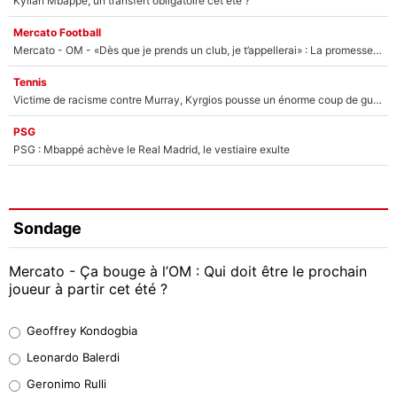
Kylian Mbappé, un transfert obligatoire cet été ?
Mercato Football
Mercato - OM - «Dès que je prends un club, je t’appellerai» : La promesse de Marcelino au moment de claquer la porte
Tennis
Victime de racisme contre Murray, Kyrgios pousse un énorme coup de gueule !
PSG
PSG : Mbappé achève le Real Madrid, le vestiaire exulte
Sondage
Mercato - Ça bouge à l’OM : Qui doit être le prochain
joueur à partir cet été ?
Geoffrey Kondogbia
Geoffrey Kondogbia
38%
Leonardo Balerdi
Leonardo Balerdi
Geronimo Rulli
32%