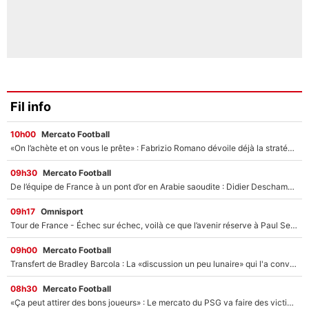
Fil info
10h00
Mercato Football
«On l’achète et on vous le prête» : Fabrizio Romano dévoile déjà la stratégie du PSG avec le transfert de Zion Suzuki !
09h30
Mercato Football
De l’équipe de France à un pont d’or en Arabie saoudite : Didier Deschamps a donné sa réponse !
09h17
Omnisport
Tour de France - Échec sur échec, voilà ce que l’avenir réserve à Paul Seixas : «Tant qu’il y aura un Pogacar comme celui-là...»
09h00
Mercato Football
Transfert de Bradley Barcola : La «discussion un peu lunaire» qui l'a convaincu de quitter le PSG, son entourage est pointé du doigt
08h30
Mercato Football
«Ça peut attirer des bons joueurs» : Le mercato du PSG va faire des victimes dans l'effectif de Luis Enrique ?