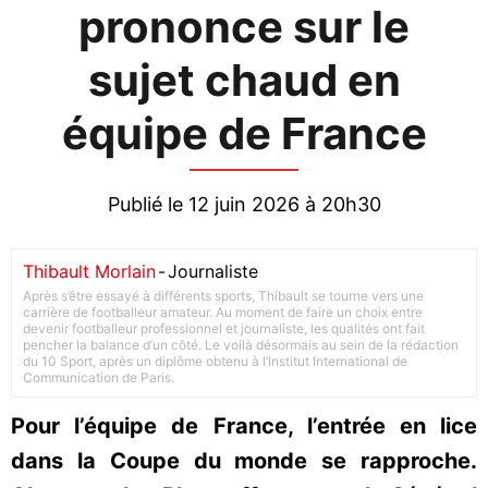
prononce sur le
sujet chaud en
équipe de France
Publié le 12 juin 2026 à 20h30
Thibault Morlain
-
Journaliste
Après s’être essayé à différents sports, Thibault se tourne vers une
carrière de footballeur amateur. Au moment de faire un choix entre
devenir footballeur professionnel et journaliste, les qualités ont fait
pencher la balance d’un côté. Le voilà désormais au sein de la rédaction
du 10 Sport, après un diplôme obtenu à l’Institut International de
Communication de Paris.
Pour l’équipe de France, l’entrée en lice
dans la Coupe du monde se rapproche.