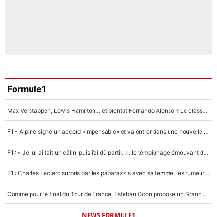
Formule1
Max Verstappen, Lewis Hamilton… et bientôt Fernando Alonso ? Le classement des pilotes les mieux payés en Formule 1 risque de changer !
F1 - Alpine signe un accord «impensable» et va entrer dans une nouvelle dimension : Grande nouvelle pour Pierre Gasly !
F1 : « Je lui ai fait un câlin, puis j’ai dû partir...», le témoignage émouvant de Max Verstappen sur sa fille
F1 : Charles Leclerc surpris par les paparazzis avec sa femme, les rumeurs étaient vraies !
Comme pour le final du Tour de France, Esteban Ocon propose un Grand Prix de Formule 1 à Paris : «Autour de l’Arc de Triomphe, ce serait génial» !
NEWS FORMULE1