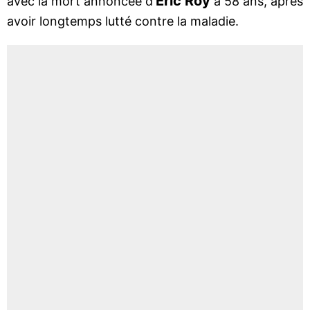
Éric Roy
avec la mort annoncée d'
à 58 ans, après
avoir longtemps lutté contre la maladie.