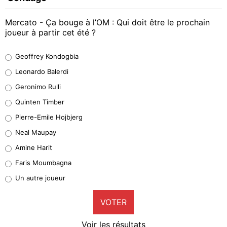
Mercato - Ça bouge à l’OM : Qui doit être le prochain
joueur à partir cet été ?
Geoffrey Kondogbia
Geoffrey Kondogbia
38%
Leonardo Balerdi
Leonardo Balerdi
Geronimo Rulli
32%
Quinten Timber
Geronimo Rulli
Pierre-Emile Hojbjerg
5%
Neal Maupay
Quinten Timber
Amine Harit
1%
Faris Moumbagna
Pierre-Emile Hojbjerg
Un autre joueur
9%
VOTER
Neal Maupay
4%
Voir les résultats