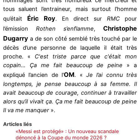
hommages sont très nombreux ce mercredi et
tous saluent l’entraineur, mais surtout l’homme
Éric Roy
qu’était
. En direct sur
RMC
pour
Christophe
l’émission
Rothen s’enflamme
,
Dugarry
a de son côté semblé très touché par le
décès d’une personne de laquelle il était très
proche. «
C'est triste parce que c'était mon
copain... Ça me fait beaucoup de peine
» a
OM
expliqué l’ancien de l’
. «
Je l’ai connu très
longtemps, je pense beaucoup à sa femme. Il
avait beaucoup de courage, continuer à travailler
alors qu’il vivait ça. Ça me fait beaucoup de peine
Il va me manquer
».
Articles liés
«Messi est protégé» : Un nouveau scandale
dénoncé à la Coupe du monde 2026 ?