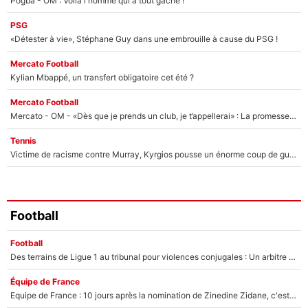
Pogba - OM : Voilà l'homme qui a tout gâché !
PSG
«Détester à vie», Stéphane Guy dans une embrouille à cause du PSG !
Mercato Football
Kylian Mbappé, un transfert obligatoire cet été ?
Mercato Football
Mercato - OM - «Dès que je prends un club, je t’appellerai» : La promesse de Marcelino au moment de claquer la porte
Tennis
Victime de racisme contre Murray, Kyrgios pousse un énorme coup de gueule !
Football
Football
Des terrains de Ligue 1 au tribunal pour violences conjugales : Un arbitre français encourt une peine de 18 mois de prison !
Équipe de France
Equipe de France : 10 jours après la nomination de Zinedine Zidane, c'est au tour de son fils de prendre un nouveau départ !