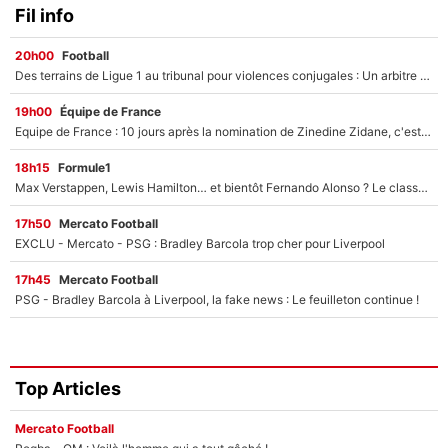
Fil info
20h00
Football
Des terrains de Ligue 1 au tribunal pour violences conjugales : Un arbitre français encourt une peine de 18 mois de prison !
19h00
Équipe de France
Equipe de France : 10 jours après la nomination de Zinedine Zidane, c'est au tour de son fils de prendre un nouveau départ !
18h15
Formule1
Max Verstappen, Lewis Hamilton… et bientôt Fernando Alonso ? Le classement des pilotes les mieux payés en Formule 1 risque de changer !
17h50
Mercato Football
EXCLU - Mercato - PSG : Bradley Barcola trop cher pour Liverpool
17h45
Mercato Football
PSG - Bradley Barcola à Liverpool, la fake news : Le feuilleton continue !
Top Articles
Mercato Football