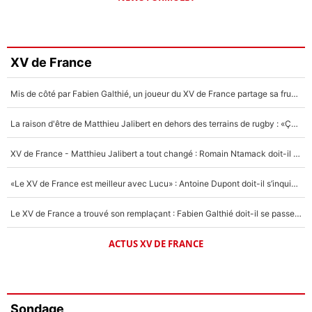
XV de France
Mis de côté par Fabien Galthié, un joueur du XV de France partage sa frustration : «ils ne me l’ont pas dit tout de suite»
La raison d'être de Matthieu Jalibert en dehors des terrains de rugby : «Ça m'atteint autant que si tu touches à un membre de ma famille»
XV de France - Matthieu Jalibert a tout changé : Romain Ntamack doit-il s’inquiéter pour sa place à un an de la Coupe du monde ?
«Le XV de France est meilleur avec Lucu» : Antoine Dupont doit-il s’inquiéter pour sa place ?
Le XV de France a trouvé son remplaçant : Fabien Galthié doit-il se passer d'Antoine Dupont ?
ACTUS XV DE FRANCE
Sondage