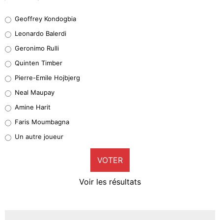
Geoffrey Kondogbia
Geoffrey Kondogbia
38%
Leonardo Balerdi
Leonardo Balerdi
Geronimo Rulli
32%
Quinten Timber
Geronimo Rulli
Pierre-Emile Hojbjerg
4%
Neal Maupay
Quinten Timber
Amine Harit
1%
Faris Moumbagna
Pierre-Emile Hojbjerg
Un autre joueur
9%
VOTER
Neal Maupay
4%
Voir les résultats
Amine Harit
3%
Faris Moumbagna