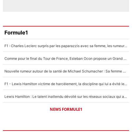
Formule1
F1 : Charles Leclerc surpris par les paparazzis avec sa femme, les rumeurs étaient vraies !
Comme pour le final du Tour de France, Esteban Ocon propose un Grand Prix de Formule 1 à Paris : «Autour de l’Arc de Triomphe, ce serait génial» !
Nouvelle rumeur autour de la santé de Michael Schumacher : Sa femme Corinna sort du silence
F1 - Lewis Hamilton victime de harcèlement, la discipline qui lui a évité le pire : «J'aurais probablement mal tourné»
Lewis Hamilton : Le talent inattendu dévoilé sur les réseaux sociaux qui a impressionné Kim Kardashian pendant leurs vacances en amoureux !
NEWS FORMULE1