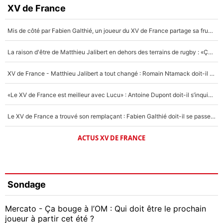
XV de France
Mis de côté par Fabien Galthié, un joueur du XV de France partage sa frustration : «ils ne me l’ont pas dit tout de suite»
La raison d'être de Matthieu Jalibert en dehors des terrains de rugby : «Ça m'atteint autant que si tu touches à un membre de ma famille»
XV de France - Matthieu Jalibert a tout changé : Romain Ntamack doit-il s’inquiéter pour sa place à un an de la Coupe du monde ?
«Le XV de France est meilleur avec Lucu» : Antoine Dupont doit-il s’inquiéter pour sa place ?
Le XV de France a trouvé son remplaçant : Fabien Galthié doit-il se passer d'Antoine Dupont ?
ACTUS XV DE FRANCE
Sondage
Mercato - Ça bouge à l’OM : Qui doit être le prochain
joueur à partir cet été ?