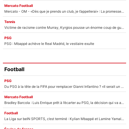
Mercato Football
Mercato - OM - «Dès que je prends un club, je t’appellerai» : La promesse de Marcelino au moment de claquer la porte
Tennis
Victime de racisme contre Murray, Kyrgios pousse un énorme coup de gueule !
PSG
PSG : Mbappé achève le Real Madrid, le vestiaire exulte
Football
PSG
Du PSG à la tête de la FIFA pour remplacer Gianni Infantino ? «Il serait un mauvais président», le patron de la Liga s'attaque à Nasser Al-Khelaïfi !
Mercato Football
Bradley Barcola : Luis Enrique prêt à l’écarter au PSG, la décision qui va accélérer son transfert à Liverpool ?
Football
La Liga sur beIN SPORTS, c’est terminé : Kylian Mbappé et Lamine Yamal changent de chaîne, «le moment était venu d'ouvrir un nouveau chapitre»