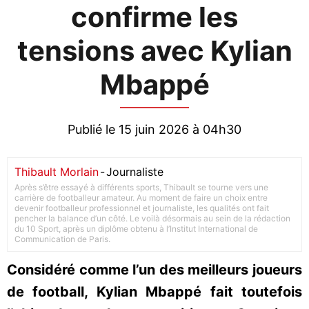
confirme les
tensions avec Kylian
Mbappé
Publié le 15 juin 2026 à 04h30
Thibault Morlain
-
Journaliste
Après s’être essayé à différents sports, Thibault se tourne vers une
carrière de footballeur amateur. Au moment de faire un choix entre
devenir footballeur professionnel et journaliste, les qualités ont fait
pencher la balance d’un côté. Le voilà désormais au sein de la rédaction
du 10 Sport, après un diplôme obtenu à l’Institut International de
Communication de Paris.
Considéré comme l’un des meilleurs joueurs
de football, Kylian Mbappé fait toutefois