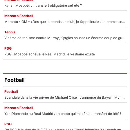
Kylian Mbappé, un transfert obligatoire cet été ?
Mercato Football
Mercato - OM - «Dès que je prends un club, je t’appellerai» : La promesse de Marcelino au moment de claquer la porte
Tennis
Victime de racisme contre Murray, Kyrgios pousse un énorme coup de gueule !
PSG
PSG : Mbappé achève le Real Madrid, le vestiaire exulte
Football
Football
Scandale dans la vie privée de Michael Olise : L’annonce du Bayern Munich sur son enfant caché
Mercato Football
Yan Diomandé au Real Madrid : La photo qui met fin au transfert de l’été !
PSG
Du PSG à la tête de la FIFA pour remplacer Gianni Infantino ? «Il serait un mauvais président», le patron de la Liga s'attaque à Nasser Al-Khelaïfi !