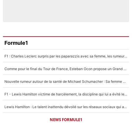
Formule1
F1 : Charles Leclerc surpris par les paparazzis avec sa femme, les rumeurs étaient vraies !
Comme pour le final du Tour de France, Esteban Ocon propose un Grand Prix de Formule 1 à Paris : «Autour de l’Arc de Triomphe, ce serait génial» !
Nouvelle rumeur autour de la santé de Michael Schumacher : Sa femme Corinna sort du silence
F1 - Lewis Hamilton victime de harcèlement, la discipline qui lui a évité le pire : «J'aurais probablement mal tourné»
Lewis Hamilton : Le talent inattendu dévoilé sur les réseaux sociaux qui a impressionné Kim Kardashian pendant leurs vacances en amoureux !
NEWS FORMULE1