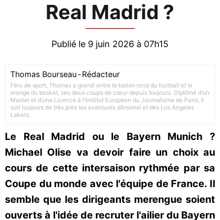
Real Madrid ?
Publié le 9 juin 2026 à 07h15
Thomas Bourseau
-
Rédacteur
Féru de sport, Thomas a grandi entre le ballon rond du football et le
orange du basket, ses deux coups de cœur depuis toujours. Diplômé d’un
Master et d’une Licence à l’Institut Européen du Journalisme de Paris, il
suit toujours de très près les aventures d’Arsenal et des Los Angeles
Lakers.
Le Real Madrid ou le Bayern Munich ?
Michael Olise va devoir faire un choix au
cours de cette intersaison rythmée par sa
Coupe du monde avec l'équipe de France. Il
semble que les dirigeants merengue soient
ouverts à l'idée de recruter l'ailier du Bayern