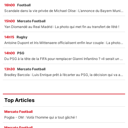
16h00
Football
Scandale dans la vie privée de Michael Olise : L’annonce du Bayern Munich sur son enfant caché
15h00
Mercato Football
Yan Diomandé au Real Madrid : La photo qui met fin au transfert de l’été !
14h15
Rugby
Antoine Dupont et Iris Mittenaere officialisent enfin leur couple : La photo qui enflamme les réseaux sociaux
14h00
PSG
Du PSG à la tête de la FIFA pour remplacer Gianni Infantino ? «Il serait un mauvais président», le patron de la Liga s'attaque à Nasser Al-Khelaïfi !
13h30
Mercato Football
Bradley Barcola : Luis Enrique prêt à l’écarter au PSG, la décision qui va accélérer son transfert à Liverpool ?
Top Articles
Mercato Football
Pogba - OM : Voilà l'homme qui a tout gâché !
Mercato Football