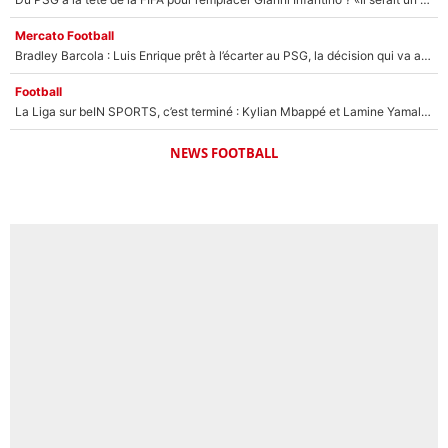
Mercato Football
Bradley Barcola : Luis Enrique prêt à l’écarter au PSG, la décision qui va accélérer son transfert à Liverpool ?
Football
La Liga sur beIN SPORTS, c’est terminé : Kylian Mbappé et Lamine Yamal changent de chaîne, «le moment était venu d'ouvrir un nouveau chapitre»
NEWS FOOTBALL