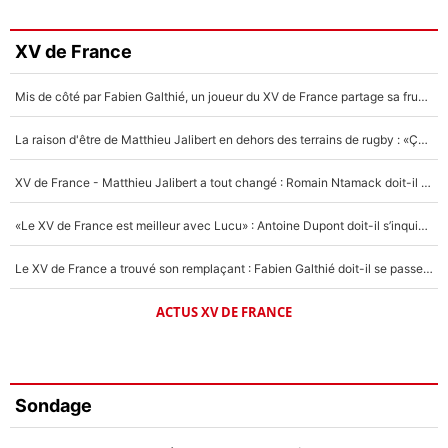
XV de France
Mis de côté par Fabien Galthié, un joueur du XV de France partage sa frustration : «ils ne me l’ont pas dit tout de suite»
La raison d'être de Matthieu Jalibert en dehors des terrains de rugby : «Ça m'atteint autant que si tu touches à un membre de ma famille»
XV de France - Matthieu Jalibert a tout changé : Romain Ntamack doit-il s’inquiéter pour sa place à un an de la Coupe du monde ?
«Le XV de France est meilleur avec Lucu» : Antoine Dupont doit-il s’inquiéter pour sa place ?
Le XV de France a trouvé son remplaçant : Fabien Galthié doit-il se passer d'Antoine Dupont ?
ACTUS XV DE FRANCE
Sondage