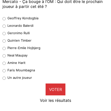
Mercato - Ça bouge à l’OM : Qui doit être le prochain
joueur à partir cet été ?
Geoffrey Kondogbia
Geoffrey Kondogbia
38%
Leonardo Balerdi
Leonardo Balerdi
Geronimo Rulli
32%
Quinten Timber
Geronimo Rulli
Pierre-Emile Hojbjerg
5%
Neal Maupay
Quinten Timber
Amine Harit
1%
Faris Moumbagna
Pierre-Emile Hojbjerg
Un autre joueur
9%
VOTER
Neal Maupay
4%
Voir les résultats
Amine Harit
3%