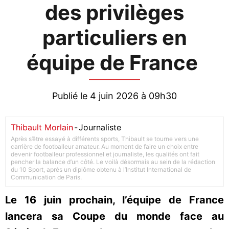
des privilèges
particuliers en
équipe de France
Publié le 4 juin 2026 à 09h30
Thibault Morlain
-
Journaliste
Après s’être essayé à différents sports, Thibault se tourne vers une
carrière de footballeur amateur. Au moment de faire un choix entre
devenir footballeur professionnel et journaliste, les qualités ont fait
pencher la balance d’un côté. Le voilà désormais au sein de la rédaction
du 10 Sport, après un diplôme obtenu à l’Institut International de
Communication de Paris.
Le 16 juin prochain, l’équipe de France
lancera sa Coupe du monde face au