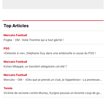
Top Articles
Mercato Football
Pogba - OM : Voilà l'homme qui a tout gâché !
PSG
«Détester à vie», Stéphane Guy dans une embrouille à cause du PSG !
Mercato Football
Kylian Mbappé, un transfert obligatoire cet été ?
Mercato Football
Mercato - OM - «Dès que je prends un club, je t’appellerai» : La promesse de Marcelino au moment de claquer la porte
Tennis
Victime de racisme contre Murray, Kyrgios pousse un énorme coup de gueule !