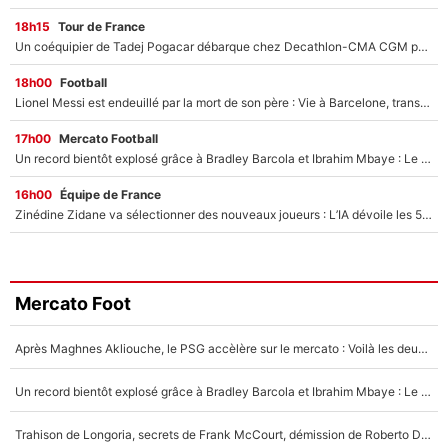
18h15
Tour de France
Un coéquipier de Tadej Pogacar débarque chez Decathlon-CMA CGM pour épauler Paul Seixas : «Mes meilleures années sont à venir»
18h00
Football
Lionel Messi est endeuillé par la mort de son père : Vie à Barcelone, transfert au PSG... voilà comment Jorge Messi a joué un rôle essentiel dans sa carrière !
17h00
Mercato Football
Un record bientôt explosé grâce à Bradley Barcola et Ibrahim Mbaye : Le PSG sur le point de réaliser un mercato historique ?
16h00
Équipe de France
Zinédine Zidane va sélectionner des nouveaux joueurs : L’IA dévoile les 5 cracks qui pourraient rapidement le rejoindre en équipe de France !
Mercato Foot
Après Maghnes Akliouche, le PSG accèlère sur le mercato : Voilà les deux nouvelles recrues qui vont signer la semaine prochaine ?
Un record bientôt explosé grâce à Bradley Barcola et Ibrahim Mbaye : Le PSG sur le point de réaliser un mercato historique ?
Trahison de Longoria, secrets de Frank McCourt, démission de Roberto De Zerbi : Medhi Benatia se lâche sur son départ de l'OM et fait d'importantes révélations