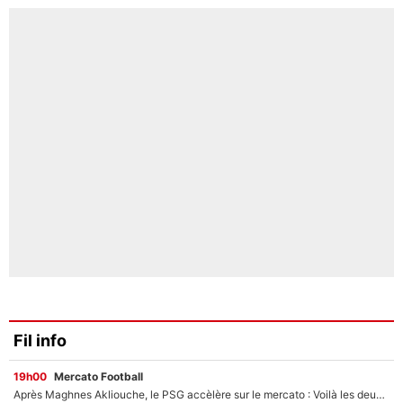
Fil info
19h00
Mercato Football
Après Maghnes Akliouche, le PSG accèlère sur le mercato : Voilà les deux nouvelles recrues qui vont signer la semaine prochaine ?