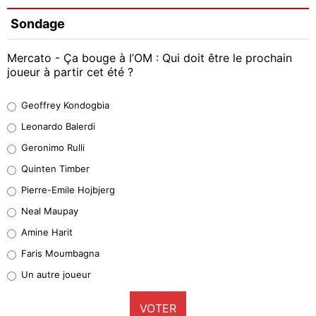
Sondage
Mercato - Ça bouge à l’OM : Qui doit être le prochain
joueur à partir cet été ?
Geoffrey Kondogbia
Geoffrey Kondogbia
38%
Leonardo Balerdi
Leonardo Balerdi
Geronimo Rulli
32%
Quinten Timber
Geronimo Rulli
Pierre-Emile Hojbjerg
5%
Neal Maupay
Quinten Timber
Amine Harit
1%
Faris Moumbagna
Pierre-Emile Hojbjerg
Un autre joueur
9%
VOTER
Neal Maupay