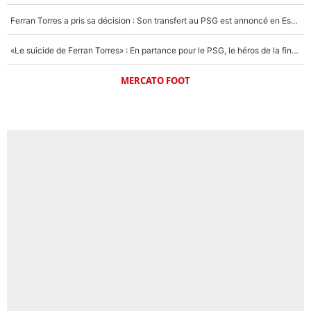
Ferran Torres a pris sa décision : Son transfert au PSG est annoncé en Espagne !
«Le suicide de Ferran Torres» : En partance pour le PSG, le héros de la finale de la Coupe du monde s'attire les foudres de la presse espagnole !
MERCATO FOOT