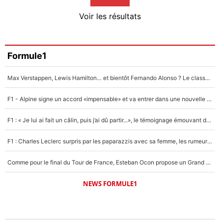
4%
Voir les résultats
Amine Harit
3%
Faris Moumbagna
Formule1
4%
Max Verstappen, Lewis Hamilton… et bientôt Fernando Alonso ? Le classement des pilotes les mieux payés en Formule 1 risque de changer !
Un autre joueur
5%
F1 - Alpine signe un accord «impensable» et va entrer dans une nouvelle dimension : Grande nouvelle pour Pierre Gasly !
1650 personnes ont participé aux votes.
F1 : « Je lui ai fait un câlin, puis j’ai dû partir...», le témoignage émouvant de Max Verstappen sur sa fille
F1 : Charles Leclerc surpris par les paparazzis avec sa femme, les rumeurs étaient vraies !
Comme pour le final du Tour de France, Esteban Ocon propose un Grand Prix de Formule 1 à Paris : «Autour de l’Arc de Triomphe, ce serait génial» !
NEWS FORMULE1