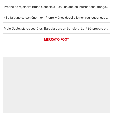
Proche de rejoindre Bruno Genesio à l'OM, un ancien international français va finalement débarquer... sur RMC !
«Il a fait une saison énorme» : Pierre Ménès dévoile le nom du joueur que l’OM devait absolument recruter cet été, l’IA valide la piste !
Malo Gusto, pistes secrètes, Barcola vers un transfert : Le PSG prépare encore des surprises sur le mercato
MERCATO FOOT