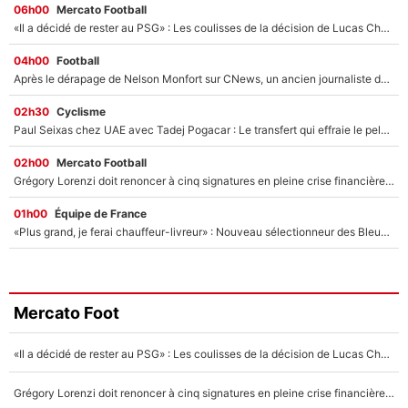
06h00
Mercato Football
«Il a décidé de rester au PSG» : Les coulisses de la décision de Lucas Chevalier pour son transfert
04h00
Football
Après le dérapage de Nelson Monfort sur CNews, un ancien journaliste de France Télévisions relance la polémique sur les incendies en Gironde
02h30
Cyclisme
Paul Seixas chez UAE avec Tadej Pogacar : Le transfert qui effraie le peloton, «c’est la pire des choses qui puisse arriver»
02h00
Mercato Football
Grégory Lorenzi doit renoncer à cinq signatures en pleine crise financière : L’IA propose sept noms à l’OM pour un mercato réussi... à seulement 5M€ !
01h00
Équipe de France
«Plus grand, je ferai chauffeur-livreur» : Nouveau sélectionneur des Bleus, Zinédine Zidane s’était imaginé un avenir très différent lorsqu'il était enfant
Mercato Foot
«Il a décidé de rester au PSG» : Les coulisses de la décision de Lucas Chevalier pour son transfert
Grégory Lorenzi doit renoncer à cinq signatures en pleine crise financière : L’IA propose sept noms à l’OM pour un mercato réussi... à seulement 5M€ !