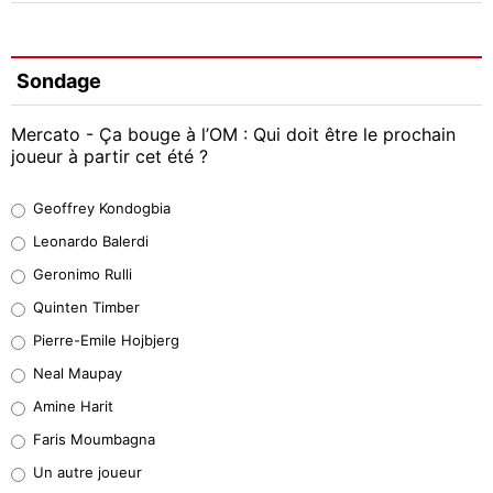
Sondage
Mercato - Ça bouge à l’OM : Qui doit être le prochain
joueur à partir cet été ?
Geoffrey Kondogbia
Geoffrey Kondogbia
38%
Leonardo Balerdi
Leonardo Balerdi
Geronimo Rulli
32%
Quinten Timber
Geronimo Rulli
Pierre-Emile Hojbjerg
4%
Neal Maupay
Quinten Timber
Amine Harit
1%
Faris Moumbagna
Pierre-Emile Hojbjerg
Un autre joueur
9%