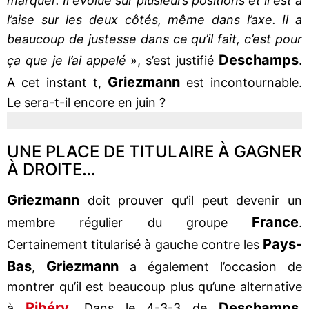
marquer. Il évolue sur plusieurs positions et il est à
l’aise sur les deux côtés, même dans l’axe. Il a
beaucoup de justesse dans ce qu’il fait, c’est pour
Deschamps
ça que je l’ai appelé
», s’est justifié
.
Griezmann
A cet instant t,
est incontournable.
Le sera-t-il encore en juin ?
UNE PLACE DE TITULAIRE À GAGNER
À DROITE…
Griezmann
doit prouver qu’il peut devenir un
France
membre régulier du groupe
.
Pays-
Certainement titularisé à gauche contre les
Bas
Griezmann
,
a également l’occasion de
montrer qu’il est beaucoup plus qu’une alternative
Ribéry
.
Deschamps
à
Dans le 4-3-3 de
,