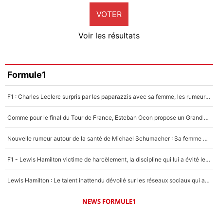
VOTER
Neal Maupay
4%
Voir les résultats
Amine Harit
3%
Faris Moumbagna
Formule1
4%
F1 : Charles Leclerc surpris par les paparazzis avec sa femme, les rumeurs étaient vraies !
Un autre joueur
5%
Comme pour le final du Tour de France, Esteban Ocon propose un Grand Prix de Formule 1 à Paris : «Autour de l’Arc de Triomphe, ce serait génial» !
1462 personnes ont participé aux votes.
Nouvelle rumeur autour de la santé de Michael Schumacher : Sa femme Corinna sort du silence
F1 - Lewis Hamilton victime de harcèlement, la discipline qui lui a évité le pire : «J'aurais probablement mal tourné»
Lewis Hamilton : Le talent inattendu dévoilé sur les réseaux sociaux qui a impressionné Kim Kardashian pendant leurs vacances en amoureux !
NEWS FORMULE1