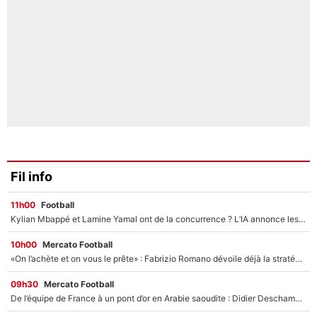
Fil info
11h00
Football
Kylian Mbappé et Lamine Yamal ont de la concurrence ? L’IA annonce les 5 joueurs qui vont dominer le football dans les années à venir !
10h00
Mercato Football
«On l’achète et on vous le prête» : Fabrizio Romano dévoile déjà la stratégie du PSG avec le transfert de Zion Suzuki !
09h30
Mercato Football
De l’équipe de France à un pont d’or en Arabie saoudite : Didier Deschamps a donné sa réponse !