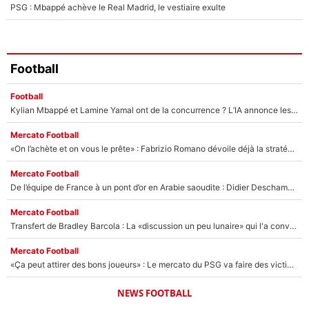
PSG : Mbappé achève le Real Madrid, le vestiaire exulte
Football
Football
Kylian Mbappé et Lamine Yamal ont de la concurrence ? L’IA annonce les 5 joueurs qui vont dominer le football dans les années à venir !
Mercato Football
«On l’achète et on vous le prête» : Fabrizio Romano dévoile déjà la stratégie du PSG avec le transfert de Zion Suzuki !
Mercato Football
De l’équipe de France à un pont d’or en Arabie saoudite : Didier Deschamps a donné sa réponse !
Mercato Football
Transfert de Bradley Barcola : La «discussion un peu lunaire» qui l'a convaincu de quitter le PSG, son entourage est pointé du doigt
Mercato Football
«Ça peut attirer des bons joueurs» : Le mercato du PSG va faire des victimes dans l'effectif de Luis Enrique ?
NEWS FOOTBALL