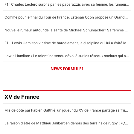
F1 : Charles Leclerc surpris par les paparazzis avec sa femme, les rumeurs étaient vraies !
Comme pour le final du Tour de France, Esteban Ocon propose un Grand Prix de Formule 1 à Paris : «Autour de l’Arc de Triomphe, ce serait génial» !
Nouvelle rumeur autour de la santé de Michael Schumacher : Sa femme Corinna sort du silence
F1 - Lewis Hamilton victime de harcèlement, la discipline qui lui a évité le pire : «J'aurais probablement mal tourné»
Lewis Hamilton : Le talent inattendu dévoilé sur les réseaux sociaux qui a impressionné Kim Kardashian pendant leurs vacances en amoureux !
NEWS FORMULE1
XV de France
Mis de côté par Fabien Galthié, un joueur du XV de France partage sa frustration : «ils ne me l’ont pas dit tout de suite»
La raison d'être de Matthieu Jalibert en dehors des terrains de rugby : «Ça m'atteint autant que si tu touches à un membre de ma famille»