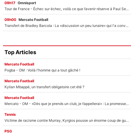
09h17
Omnisport
Tour de France - Échec sur échec, voilà ce que l’avenir réserve à Paul Seixas : «Tant qu’il y aura un Pogacar comme celui-là...»
09h00
Mercato Football
Transfert de Bradley Barcola : La «discussion un peu lunaire» qui l'a convaincu de quitter le PSG, son entourage est pointé du doigt
Top Articles
Mercato Football
Pogba - OM : Voilà l'homme qui a tout gâché !
Mercato Football
Kylian Mbappé, un transfert obligatoire cet été ?
Mercato Football
Mercato - OM - «Dès que je prends un club, je t’appellerai» : La promesse de Marcelino au moment de claquer la porte
Tennis
Victime de racisme contre Murray, Kyrgios pousse un énorme coup de gueule !
PSG