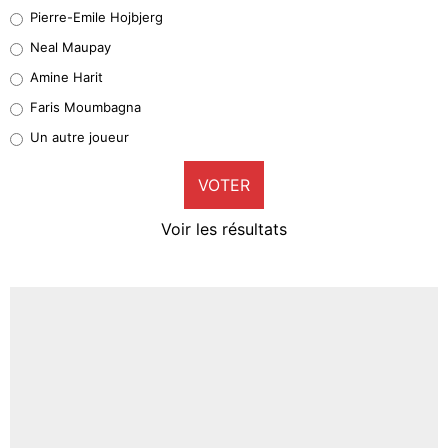
Geronimo Rulli
Pierre-Emile Hojbjerg
4%
Neal Maupay
Quinten Timber
Amine Harit
1%
Faris Moumbagna
Pierre-Emile Hojbjerg
Un autre joueur
9%
VOTER
Neal Maupay
4%
Voir les résultats
Amine Harit
3%
Faris Moumbagna
5%
Un autre joueur
5%
1480 personnes ont participé aux votes.