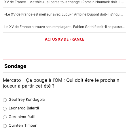
XV de France - Matthieu Jalibert a tout changé : Romain Ntamack doit-il s’inquiéter pour sa place à un an de la Coupe du monde ?
«Le XV de France est meilleur avec Lucu» : Antoine Dupont doit-il s’inquiéter pour sa place ?
Le XV de France a trouvé son remplaçant : Fabien Galthié doit-il se passer d'Antoine Dupont ?
ACTUS XV DE FRANCE
Sondage
Mercato - Ça bouge à l’OM : Qui doit être le prochain
joueur à partir cet été ?
Geoffrey Kondogbia
Geoffrey Kondogbia
38%
Leonardo Balerdi
Leonardo Balerdi
Geronimo Rulli
32%
Quinten Timber