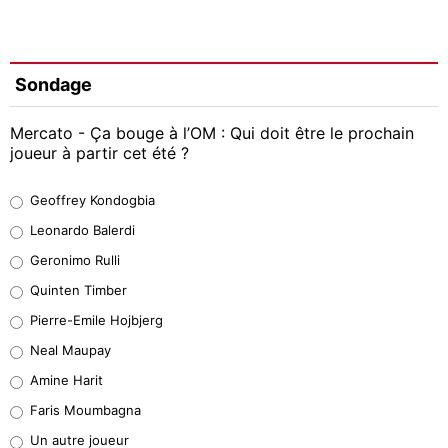
Sondage
Mercato - Ça bouge à l’OM : Qui doit être le prochain
joueur à partir cet été ?
Geoffrey Kondogbia
Geoffrey Kondogbia
38%
Leonardo Balerdi
Leonardo Balerdi
Geronimo Rulli
32%
Quinten Timber
Geronimo Rulli
Pierre-Emile Hojbjerg
5%
Neal Maupay
Quinten Timber
Amine Harit
1%
Faris Moumbagna
Pierre-Emile Hojbjerg
Un autre joueur