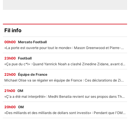
Fil info
00h00
Mercato Football
«La porte est ouverte pour tout le monde» : Mason Greenwood et Pierre-Emerick Aubameyang ont quitté l'OM, Amine Gouiri balance sur la suite du mercato et sur la réaction du vestiaire !
23h00
Football
«Ça pue du c*l» : Quand Yannick Noah a clashé Zinedine Zidane, avant de se faire recadrer par le nouveau sélectionneur de l'équipe de France !
22h00
Équipe de France
Michael Olise va se régaler en équipe de France : Ces déclarations de Zinedine Zidane qui prouvent qu'il va tout miser sur la star du Bayern Munich !
21h00
OM
«Ç'a a été mal interprêté» : Medhi Benatia revient sur ses propos dans The Bridge et précise ses conditions pour rejoindre le PSG !
20h00
OM
«Des milliards et des milliards de dollars sont investis» : Pendant que l'OM est en pleine crise financière, Frank McCourt lance un nouveau projet à 260M€ !