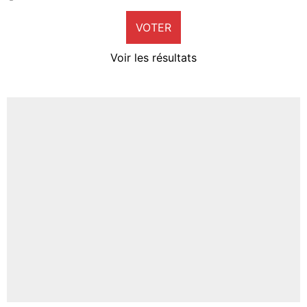
9%
VOTER
Neal Maupay
4%
Voir les résultats
Amine Harit
3%
Faris Moumbagna
4%
Un autre joueur
5%
1662 personnes ont participé aux votes.