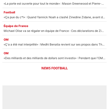
«La porte est ouverte pour tout le monde» : Mason Greenwood et Pierre-Emerick Aubameyang ont quitté l'OM, Amine Gouiri balance sur la suite du mercato et sur la réaction du vestiaire !
Football
«Ça pue du c*l» : Quand Yannick Noah a clashé Zinedine Zidane, avant de se faire recadrer par le nouveau sélectionneur de l'équipe de France !
Équipe de France
Michael Olise va se régaler en équipe de France : Ces déclarations de Zinedine Zidane qui prouvent qu'il va tout miser sur la star du Bayern Munich !
OM
«Ç'a a été mal interprêté» : Medhi Benatia revient sur ses propos dans The Bridge et précise ses conditions pour rejoindre le PSG !
OM
«Des milliards et des milliards de dollars sont investis» : Pendant que l'OM est en pleine crise financière, Frank McCourt lance un nouveau projet à 260M€ !
NEWS FOOTBALL