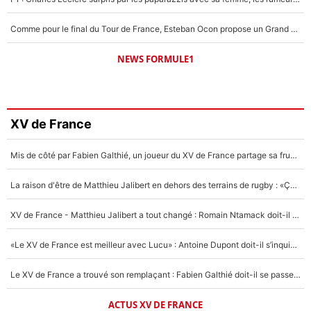
Comme pour le final du Tour de France, Esteban Ocon propose un Grand Prix de Formule 1 à Paris : «Autour de l’Arc de Triomphe, ce serait génial» !
NEWS FORMULE1
XV de France
Mis de côté par Fabien Galthié, un joueur du XV de France partage sa frustration : «ils ne me l’ont pas dit tout de suite»
La raison d'être de Matthieu Jalibert en dehors des terrains de rugby : «Ça m'atteint autant que si tu touches à un membre de ma famille»
XV de France - Matthieu Jalibert a tout changé : Romain Ntamack doit-il s’inquiéter pour sa place à un an de la Coupe du monde ?
«Le XV de France est meilleur avec Lucu» : Antoine Dupont doit-il s’inquiéter pour sa place ?
Le XV de France a trouvé son remplaçant : Fabien Galthié doit-il se passer d'Antoine Dupont ?
ACTUS XV DE FRANCE