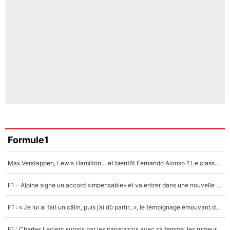
Formule1
Max Verstappen, Lewis Hamilton… et bientôt Fernando Alonso ? Le classement des pilotes les mieux payés en Formule 1 risque de changer !
F1 - Alpine signe un accord «impensable» et va entrer dans une nouvelle dimension : Grande nouvelle pour Pierre Gasly !
F1 : « Je lui ai fait un câlin, puis j’ai dû partir...», le témoignage émouvant de Max Verstappen sur sa fille
F1 : Charles Leclerc surpris par les paparazzis avec sa femme, les rumeurs étaient vraies !