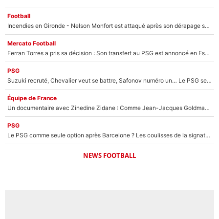
Football
Incendies en Gironde - Nelson Monfort est attaqué après son dérapage sur CNews : «Et lui, il prend combien pour parler dans un studio climatisé?»
Mercato Football
Ferran Torres a pris sa décision : Son transfert au PSG est annoncé en Espagne !
PSG
Suzuki recruté, Chevalier veut se battre, Safonov numéro un… Le PSG se lance encore dans un gros chantier pour le poste de gardien de but
Équipe de France
Un documentaire avec Zinedine Zidane : Comme Jean-Jacques Goldman et Mylène Farmer, le nouveau sélectionneur de l'équipe de France a recalé une journaliste très connue
PSG
Le PSG comme seule option après Barcelone ? Les coulisses de la signature historique de Lionel Messi sont révélées au grand jour !
NEWS FOOTBALL