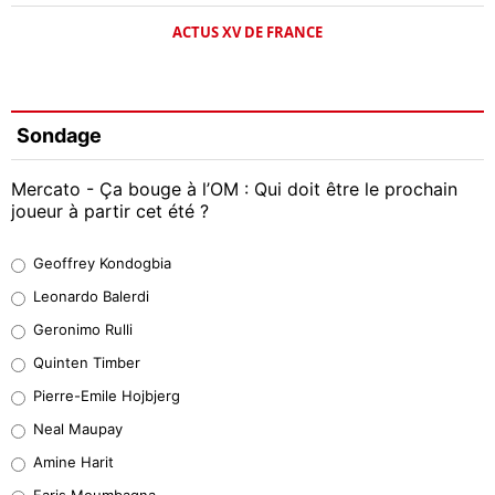
ACTUS XV DE FRANCE
Sondage
Mercato - Ça bouge à l’OM : Qui doit être le prochain
joueur à partir cet été ?
Geoffrey Kondogbia
Geoffrey Kondogbia
38%
Leonardo Balerdi
Leonardo Balerdi
Geronimo Rulli
32%
Quinten Timber
Geronimo Rulli
Pierre-Emile Hojbjerg
5%
Neal Maupay
Quinten Timber
Amine Harit
1%
Faris Moumbagna