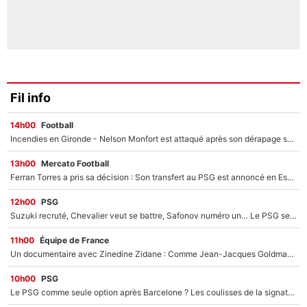
Fil info
14h00
Football
Incendies en Gironde - Nelson Monfort est attaqué après son dérapage sur CNews : «Et lui, il prend combien pour parler dans un studio climatisé?»
13h00
Mercato Football
Ferran Torres a pris sa décision : Son transfert au PSG est annoncé en Espagne !
12h00
PSG
Suzuki recruté, Chevalier veut se battre, Safonov numéro un… Le PSG se lance encore dans un gros chantier pour le poste de gardien de but
11h00
Équipe de France
Un documentaire avec Zinedine Zidane : Comme Jean-Jacques Goldman et Mylène Farmer, le nouveau sélectionneur de l'équipe de France a recalé une journaliste très connue
10h00
PSG
Le PSG comme seule option après Barcelone ? Les coulisses de la signature historique de Lionel Messi sont révélées au grand jour !