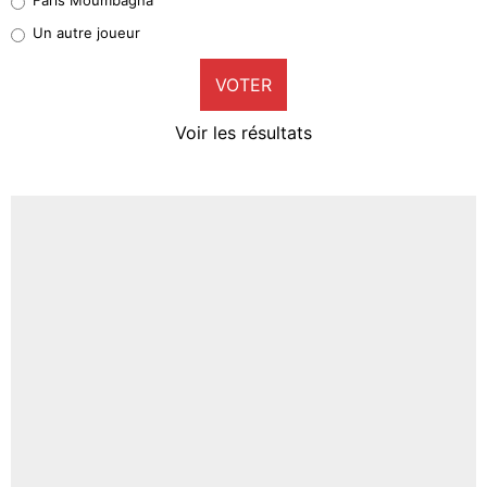
Pierre-Emile Hojbjerg
Un autre joueur
9%
VOTER
Neal Maupay
4%
Voir les résultats
Amine Harit
3%
Faris Moumbagna
4%
Un autre joueur
5%
1644 personnes ont participé aux votes.