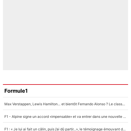
Formule1
Max Verstappen, Lewis Hamilton… et bientôt Fernando Alonso ? Le classement des pilotes les mieux payés en Formule 1 risque de changer !
F1 - Alpine signe un accord «impensable» et va entrer dans une nouvelle dimension : Grande nouvelle pour Pierre Gasly !
F1 : « Je lui ai fait un câlin, puis j’ai dû partir...», le témoignage émouvant de Max Verstappen sur sa fille