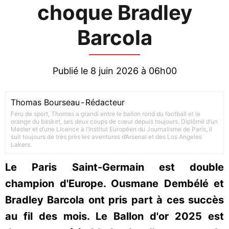
choque Bradley
Barcola
Publié le 8 juin 2026 à 06h00
Thomas Bourseau
-
Rédacteur
Féru de sport, Thomas a grandi entre le ballon rond du football et le
orange du basket, ses deux coups de cœur depuis toujours. Diplômé d’un
Master et d’une Licence à l’Institut Européen du Journalisme de Paris, il
suit toujours de très près les aventures d’Arsenal et des Los Angeles
Lakers.
Le Paris Saint-Germain est double
champion d'Europe. Ousmane Dembélé et
Bradley Barcola ont pris part à ces succès
au fil des mois. Le Ballon d'or 2025 est