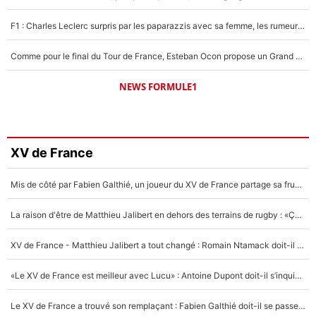
F1 : Charles Leclerc surpris par les paparazzis avec sa femme, les rumeurs étaient vraies !
Comme pour le final du Tour de France, Esteban Ocon propose un Grand Prix de Formule 1 à Paris : «Autour de l’Arc de Triomphe, ce serait génial» !
NEWS FORMULE1
XV de France
Mis de côté par Fabien Galthié, un joueur du XV de France partage sa frustration : «ils ne me l’ont pas dit tout de suite»
La raison d'être de Matthieu Jalibert en dehors des terrains de rugby : «Ça m'atteint autant que si tu touches à un membre de ma famille»
XV de France - Matthieu Jalibert a tout changé : Romain Ntamack doit-il s’inquiéter pour sa place à un an de la Coupe du monde ?
«Le XV de France est meilleur avec Lucu» : Antoine Dupont doit-il s’inquiéter pour sa place ?
Le XV de France a trouvé son remplaçant : Fabien Galthié doit-il se passer d'Antoine Dupont ?