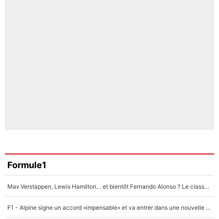
Formule1
Max Verstappen, Lewis Hamilton… et bientôt Fernando Alonso ? Le classement des pilotes les mieux payés en Formule 1 risque de changer !
F1 - Alpine signe un accord «impensable» et va entrer dans une nouvelle dimension : Grande nouvelle pour Pierre Gasly !