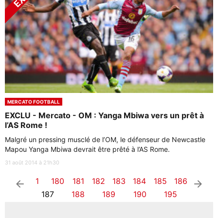
MERCATO FOOTBALL
EXCLU - Mercato - OM : Yanga Mbiwa vers un prêt à
l’AS Rome !
Malgré un pressing musclé de l’OM, le défenseur de Newcastle
Mapou Yanga Mbiwa devrait être prêté à l’AS Rome.
31 août 2014 à 21h30
1
180
181
182
183
184
185
186
arrow_left
arrow_right
187
188
189
190
195