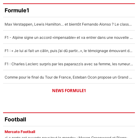
Faris Moumbagna
Formule1
4%
Max Verstappen, Lewis Hamilton… et bientôt Fernando Alonso ? Le classement des pilotes les mieux payés en Formule 1 risque de changer !
Un autre joueur
5%
F1 - Alpine signe un accord «impensable» et va entrer dans une nouvelle dimension : Grande nouvelle pour Pierre Gasly !
1662 personnes ont participé aux votes.
F1 : « Je lui ai fait un câlin, puis j’ai dû partir...», le témoignage émouvant de Max Verstappen sur sa fille
F1 : Charles Leclerc surpris par les paparazzis avec sa femme, les rumeurs étaient vraies !
Comme pour le final du Tour de France, Esteban Ocon propose un Grand Prix de Formule 1 à Paris : «Autour de l’Arc de Triomphe, ce serait génial» !
NEWS FORMULE1
Football
Mercato Football
«La porte est ouverte pour tout le monde» : Mason Greenwood et Pierre-Emerick Aubameyang ont quitté l'OM, Amine Gouiri balance sur la suite du mercato et sur la réaction du vestiaire !