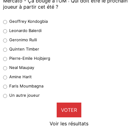
Mercato - Ça bouge à l’OM : Qui doit être le prochain
joueur à partir cet été ?
Geoffrey Kondogbia
Geoffrey Kondogbia
38%
Leonardo Balerdi
Leonardo Balerdi
Geronimo Rulli
32%
Quinten Timber
Geronimo Rulli
Pierre-Emile Hojbjerg
5%
Neal Maupay
Quinten Timber
Amine Harit
1%
Faris Moumbagna
Pierre-Emile Hojbjerg
Un autre joueur
9%
VOTER
Neal Maupay
4%
Voir les résultats
Amine Harit
3%