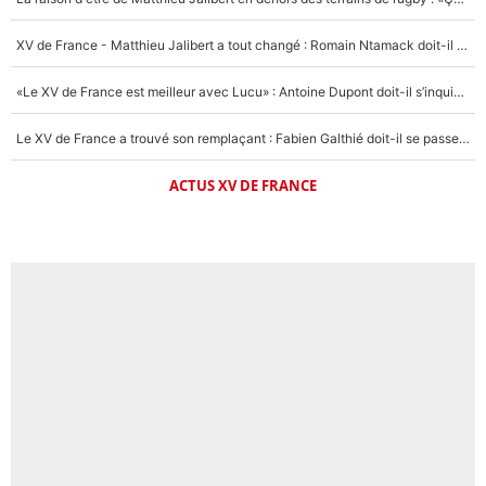
XV de France - Matthieu Jalibert a tout changé : Romain Ntamack doit-il s’inquiéter pour sa place à un an de la Coupe du monde ?
«Le XV de France est meilleur avec Lucu» : Antoine Dupont doit-il s’inquiéter pour sa place ?
Le XV de France a trouvé son remplaçant : Fabien Galthié doit-il se passer d'Antoine Dupont ?
ACTUS XV DE FRANCE