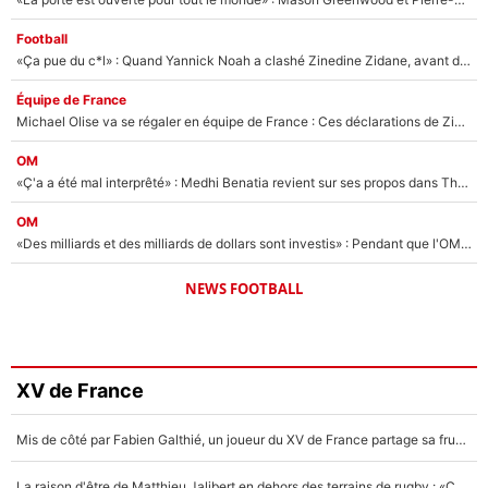
Football
«Ça pue du c*l» : Quand Yannick Noah a clashé Zinedine Zidane, avant de se faire recadrer par le nouveau sélectionneur de l'équipe de France !
Équipe de France
Michael Olise va se régaler en équipe de France : Ces déclarations de Zinedine Zidane qui prouvent qu'il va tout miser sur la star du Bayern Munich !
OM
«Ç'a a été mal interprêté» : Medhi Benatia revient sur ses propos dans The Bridge et précise ses conditions pour rejoindre le PSG !
OM
«Des milliards et des milliards de dollars sont investis» : Pendant que l'OM est en pleine crise financière, Frank McCourt lance un nouveau projet à 260M€ !
NEWS FOOTBALL
XV de France
Mis de côté par Fabien Galthié, un joueur du XV de France partage sa frustration : «ils ne me l’ont pas dit tout de suite»
La raison d'être de Matthieu Jalibert en dehors des terrains de rugby : «Ça m'atteint autant que si tu touches à un membre de ma famille»