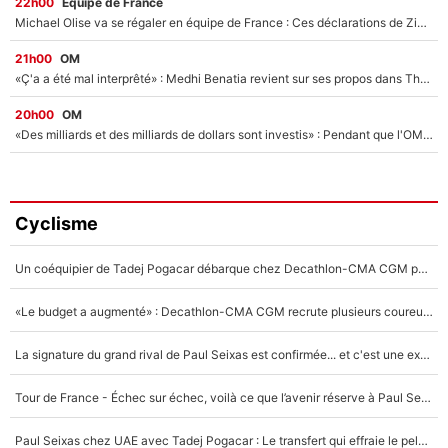
22h00
Équipe de France
Michael Olise va se régaler en équipe de France : Ces déclarations de Zinedine Zidane qui prouvent qu'il va tout miser sur la star du Bayern Munich !
21h00
OM
«Ç'a a été mal interprêté» : Medhi Benatia revient sur ses propos dans The Bridge et précise ses conditions pour rejoindre le PSG !
20h00
OM
«Des milliards et des milliards de dollars sont investis» : Pendant que l'OM est en pleine crise financière, Frank McCourt lance un nouveau projet à 260M€ !
Cyclisme
Un coéquipier de Tadej Pogacar débarque chez Decathlon-CMA CGM pour épauler Paul Seixas : «Mes meilleures années sont à venir»
«Le budget a augmenté» : Decathlon-CMA CGM recrute plusieurs coureurs pour offrir à Paul Seixas une équipe pour gagner le Tour de France 2027
La signature du grand rival de Paul Seixas est confirmée... et c'est une excellente nouvelle pour l'équipe Decathlon-CMA CGM !
Tour de France - Échec sur échec, voilà ce que l’avenir réserve à Paul Seixas : «Tant qu’il y aura un Pogacar comme celui-là...»
Paul Seixas chez UAE avec Tadej Pogacar : Le transfert qui effraie le peloton, «c’est la pire des choses qui puisse arriver»