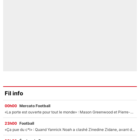
Fil info
00h00
Mercato Football
«La porte est ouverte pour tout le monde» : Mason Greenwood et Pierre-Emerick Aubameyang ont quitté l'OM, Amine Gouiri balance sur la suite du mercato et sur la réaction du vestiaire !
23h00
Football
«Ça pue du c*l» : Quand Yannick Noah a clashé Zinedine Zidane, avant de se faire recadrer par le nouveau sélectionneur de l'équipe de France !