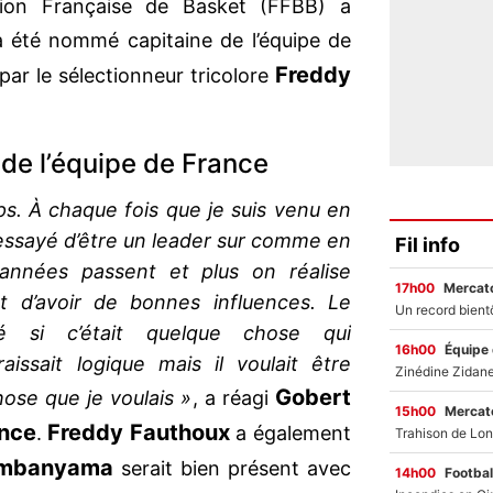
ion Française de Basket (FFBB) a
 été nommé capitaine de l’équipe de
Freddy
ar le sélectionneur tricolore
de l’équipe de France
ps. À chaque fois que je suis venu en
 essayé d’être un leader sur comme en
Fil info
 années passent et plus on réalise
17h00
Mercato
et d’avoir de bonnes influences. Le
é si c’était quelque chose qui
16h00
Équipe
raissait logique mais il voulait être
Gobert
hose que je voulais »
, a réagi
15h00
Mercato
ance
Freddy Fauthoux
.
a également
mbanyama
serait bien présent avec
14h00
Footbal