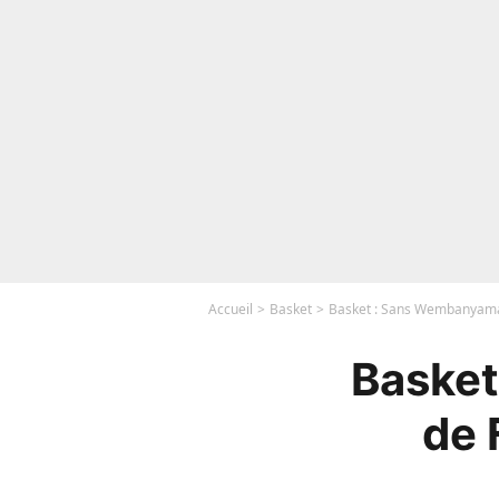
Accueil
Basket
Basket : Sans Wembanyama, 
Basket
de 