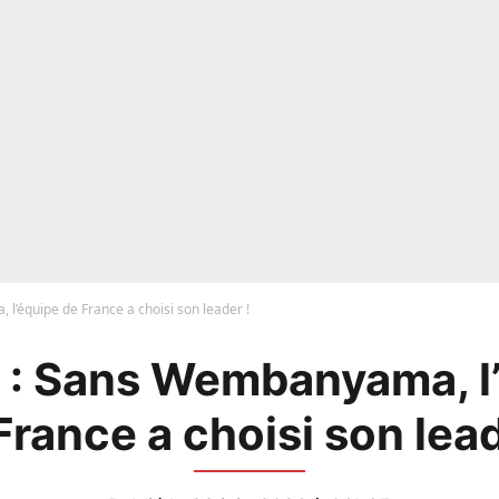
l’équipe de France a choisi son leader !
 : Sans Wembanyama, l
France a choisi son lead