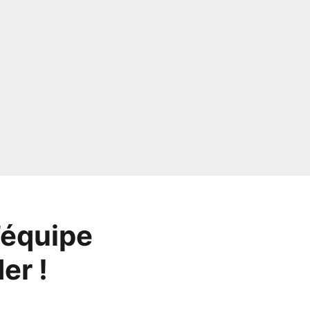
’équipe
er !