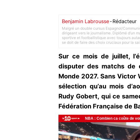
Benjamin Labrousse
-
Rédacteur
Malgré un double cursus Espagnol/Communica
dirigeant vers le journalisme. Diplômé d’un ma
sportive et footballistique avec toujours aut
se doit de faire des choix cruciaux pour la sa
Sur ce mois de juillet, 
disputer des matchs de q
Monde 2027. Sans Victor 
sélection qu’au mois d’ao
Rudy Gobert, qui ce samedi
Fédération Française de B