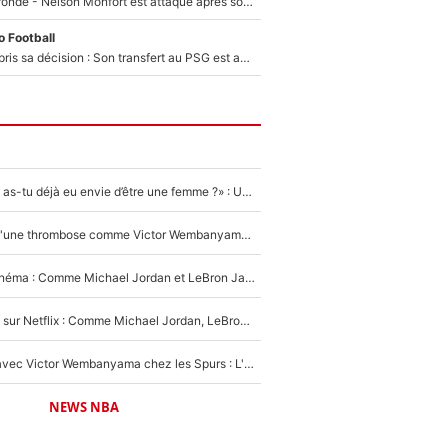
Incendies en Gironde - Nelson Monfort est attaqué après son dérapage sur CNews : «Et lui, il prend combien pour parler dans un studio climatisé?»
 Football
Ferran Torres a pris sa décision : Son transfert au PSG est annoncé en Espagne !
«LeBron James, as-tu déjà eu envie d’être une femme ?» : Un dérapage de Donald Trump sur la superstar de la NBA refait surface
NBA - Victime d'une thrombose comme Victor Wembanyama, Chris Bosh prévient le Français des risques sur sa santé : «J’ai failli mourir sur le coup et j’ai été ramené à la vie»
De la NBA au cinéma : Comme Michael Jordan et LeBron James, Victor Wembanyama rêve d'une carrière d'acteur !
The Last Dance sur Netflix : Comme Michael Jordan, LeBron James va avoir le droit à sa série !
Stephen Curry avec Victor Wembanyama chez les Spurs : L'idée d'un trade historique est lancée en NBA !
NEWS NBA