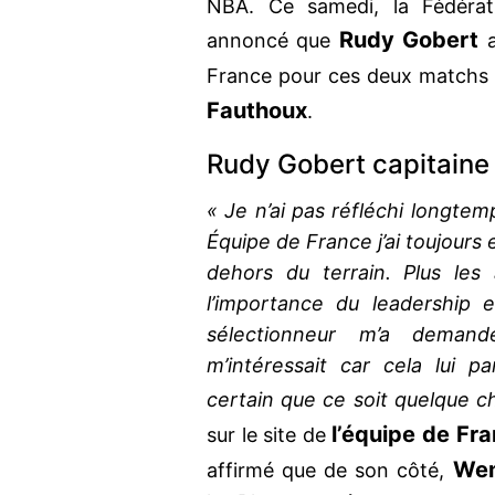
NBA. Ce samedi, la Fédérat
Rudy Gobert
annoncé que
a
France pour ces deux matchs p
Fauthoux
.
Rudy Gobert capitaine 
« Je n’ai pas réfléchi longtem
Équipe de France j’ai toujours
dehors du terrain. Plus les
l’importance du leadership 
sélectionneur m’a demand
m’intéressait car cela lui pa
certain que ce soit quelque c
l’équipe de Fr
sur le site de
We
affirmé que de son côté,