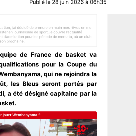
Publié le 28 juin 2026 à 06h35
tion, j’ai décidé de prendre en main mes rêves en me
ster en journalisme de sport, je couvre l’actualité
ant d’admiration pour les période de mercato, où un club
ison prochaine.
l’équipe de France de basket va
ualifications pour la Coupe du
Wembanyama, qui ne rejoindra la
ût, les Bleus seront portés par
, a été désigné capitaine par la
asket.