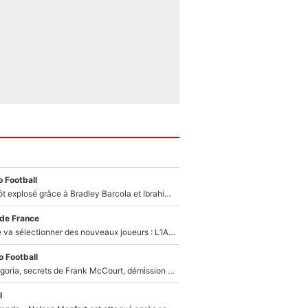
 Football
Un record bientôt explosé grâce à Bradley Barcola et Ibrahim Mbaye : Le PSG sur le point de réaliser un mercato historique ?
 de France
Zinédine Zidane va sélectionner des nouveaux joueurs : L’IA dévoile les 5 cracks qui pourraient rapidement le rejoindre en équipe de France !
 Football
Trahison de Longoria, secrets de Frank McCourt, démission de Roberto De Zerbi : Medhi Benatia se lâche sur son départ de l'OM et fait d'importantes révélations
l