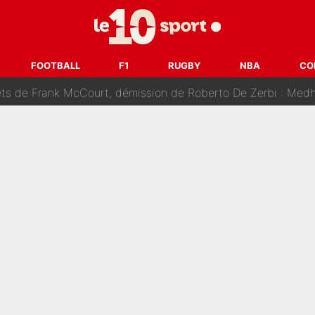
âce à Bradley Barcola et Ibrahim Mbaye : Le PSG sur le point de
des nouveaux joueurs : L’IA dévoile les 5 cracks qui pourraient rapidem
FOOTBALL
F1
RUGBY
NBA
CO
nk McCourt, démission de Roberto De Zerbi : Medhi Benatia se lâche sur son dépar
fort est attaqué après son dérapage sur CNews : «Et lui, il prend combie
ision : Son transfert au PSG est annoncé en Espagne !