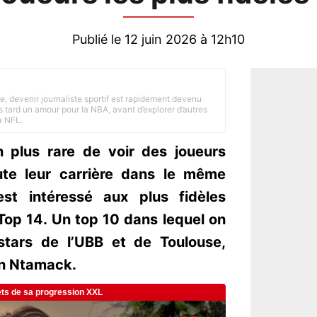
Publié le 12 juin 2026 à 12h10
e, devenir journaliste sportif est rapidement devenu
 tard un amour pour la NBA, avant d’explorer d’autres
a NFL.
n plus rare de voir des joueurs
ute leur carrière dans le même
est intéressé aux plus fidèles
Top 14. Un top 10 dans lequel on
stars de l’UBB et de Toulouse,
in Ntamack.