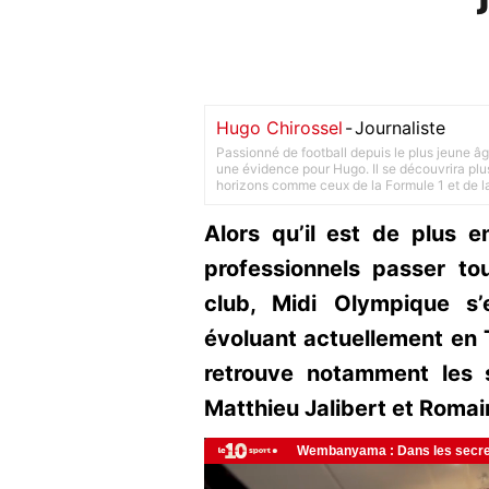
Hugo Chirossel
-
Journaliste
Passionné de football depuis le plus jeune âg
une évidence pour Hugo. Il se découvrira plus
horizons comme ceux de la Formule 1 et de l
Alors qu’il est de plus e
professionnels passer to
club, Midi Olympique s’
évoluant actuellement en 
retrouve notamment les 
Matthieu Jalibert et Roma