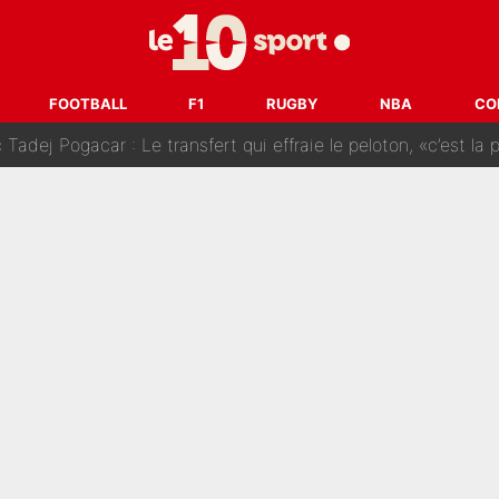
SG» : Les coulisses de la décision de Lucas Chevalier pour s
fort sur CNews, un ancien journaliste de France Télévisions relance la 
FOOTBALL
F1
RUGBY
NBA
CO
dej Pogacar : Le transfert qui effraie le peloton, «c’est la 
nq signatures en pleine crise financière : L’IA propose sept noms à l’OM po
reur» : Nouveau sélectionneur des Bleus, Zinédine Zidane s’était imaginé un av