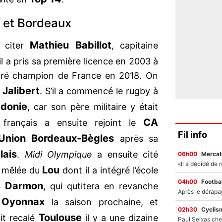
a et Bordeaux
Mathieu Babillot
 citer
, capitaine
l a pris sa première licence en 2003 à
acré champion de France en 2018. On
 Jalibert
. S’il a commencé le rugby à
édonie
, car son père militaire y était
CA
al français a ensuite rejoint le
Fil info
Union Bordeaux-Bègles
après sa
lais
.
Midi Olympique
a ensuite cité
06h00
Mercat
Lou
e mêlée du
dont il a intégré l’école
04h00
Footbal
 Darmon
, qui qutitera en revanche
Oyonnax
e
la saison prochaine, et
02h30
Cyclis
Toulouse
it recalé
il y a une dizaine