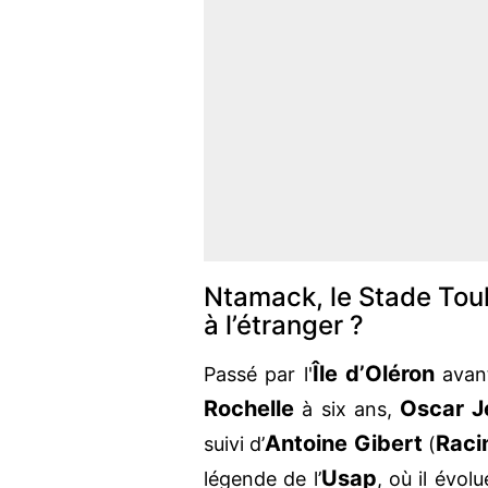
Ntamack, le Stade Tou
à l’étranger ?
Île d’Oléron
Passé par l'
avant
Rochelle
Oscar J
à six ans,
Antoine Gibert
Raci
suivi d’
(
Usap
légende de l’
, où il évol