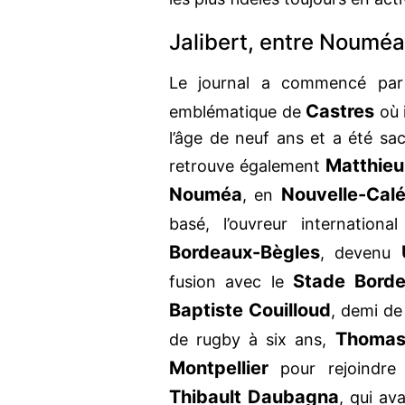
Jalibert, entre Noumé
Le journal a commencé par
Castres
emblématique de
où i
l’âge de neuf ans et a été s
Matthieu
retrouve également
Nouméa
Nouvelle-Cal
, en
basé, l’ouvreur internation
Bordeaux-Bègles
, devenu
Stade Borde
fusion avec le
Baptiste Couilloud
, demi d
Thomas
de rugby à six ans,
Montpellier
pour rejoindr
Thibault Daubagna
, qui ava