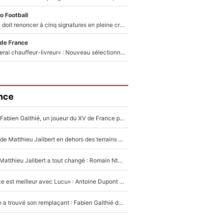
o Football
Grégory Lorenzi doit renoncer à cinq signatures en pleine crise financière : L’IA propose sept noms à l’OM pour un mercato réussi... à seulement 5M€ !
 de France
«Plus grand, je ferai chauffeur-livreur» : Nouveau sélectionneur des Bleus, Zinédine Zidane s’était imaginé un avenir très différent lorsqu'il était enfant
nce
Mis de côté par Fabien Galthié, un joueur du XV de France partage sa frustration : «ils ne me l’ont pas dit tout de suite»
La raison d'être de Matthieu Jalibert en dehors des terrains de rugby : «Ça m'atteint autant que si tu touches à un membre de ma famille»
XV de France - Matthieu Jalibert a tout changé : Romain Ntamack doit-il s’inquiéter pour sa place à un an de la Coupe du monde ?
«Le XV de France est meilleur avec Lucu» : Antoine Dupont doit-il s’inquiéter pour sa place ?
Le XV de France a trouvé son remplaçant : Fabien Galthié doit-il se passer d'Antoine Dupont ?