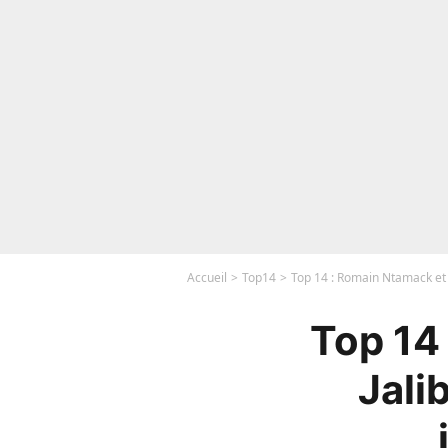
Accueil
Top14
Top 14 : Romain Ntamack et M
Top 14
Jali