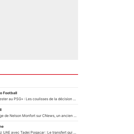
o Football
«Il a décidé de rester au PSG» : Les coulisses de la décision de Lucas Chevalier pour son transfert
l
Après le dérapage de Nelson Monfort sur CNews, un ancien journaliste de France Télévisions relance la polémique sur les incendies en Gironde
me
Paul Seixas chez UAE avec Tadej Pogacar : Le transfert qui effraie le peloton, «c’est la pire des choses qui puisse arriver»