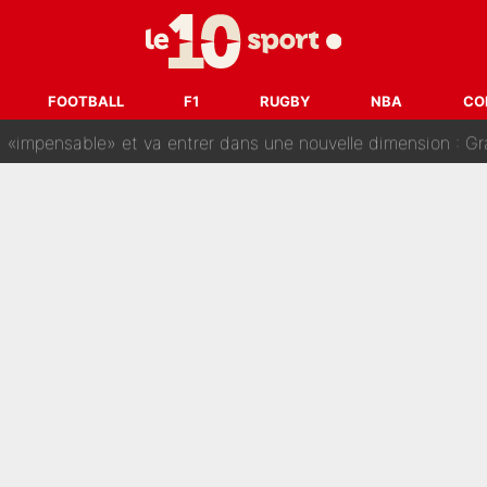
gnature de Kylian Mbappé au Real Madrid continue de régaler 
ès annonce un premier problème pour Zinedine Zidane en éq
FOOTBALL
F1
RUGBY
NBA
CO
 «impensable» et va entrer dans une nouvelle dimension : Gra
L'OM fait une offre pour recruter un ancien joueur du PSG... et
Le PSG a dit non au transfert qui bat tous les records sur 