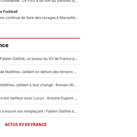
140M€ pour Yan Diomandé : Le PSG a dit non au transfert qui bat tous les records sur le mercato
o Football
La crise financière continue de faire des ravages à Marseille : L’OM a placé 12 joueurs sur le marché des transferts… et ça pourrait lui rapporter près de 100M€ !
nce
Mis de côté par Fabien Galthié, un joueur du XV de France partage sa frustration : «ils ne me l’ont pas dit tout de suite»
La raison d'être de Matthieu Jalibert en dehors des terrains de rugby : «Ça m'atteint autant que si tu touches à un membre de ma famille»
XV de France - Matthieu Jalibert a tout changé : Romain Ntamack doit-il s’inquiéter pour sa place à un an de la Coupe du monde ?
«Le XV de France est meilleur avec Lucu» : Antoine Dupont doit-il s’inquiéter pour sa place ?
Le XV de France a trouvé son remplaçant : Fabien Galthié doit-il se passer d'Antoine Dupont ?
ACTUS XV DE FRANCE