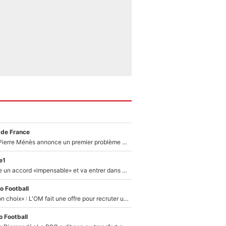
 de France
Michael Olise : Pierre Ménès annonce un premier problème pour Zinedine Zidane en équipe de France
e1
F1 - Alpine signe un accord «impensable» et va entrer dans une nouvelle dimension : Grande nouvelle pour Pierre Gasly !
o Football
«C’est un très bon choix» : L'OM fait une offre pour recruter un ancien joueur du PSG... et c'est validé dans l'After Foot !
 Football