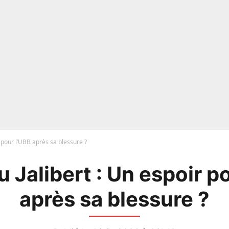
r pour l’UBB après sa blessure ?
 Jalibert : Un espoir p
après sa blessure ?