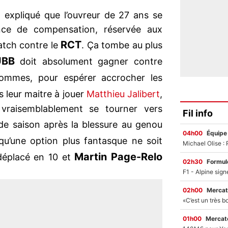
t expliqué que l’ouvreur de 27 ans se
ance de compensation, réservée aux
RCT
match contre le
. Ça tombe au plus
UBB
doit absolument gagner contre
mmes, pour espérer accrocher les
s leur maitre à jouer
Matthieu Jalibert
,
t vraisemblablement se tourner vers
Fil info
 de saison après la blessure au genou
04h00
Équipe
qu’une option plus fantasque ne soit
Martin Page-Relo
éplacé en 10 et
02h30
Formul
02h00
Mercat
01h00
Mercato